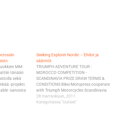
ocrossin
Seeking Explorer Nordic – Ehdot ja
isto
säännöt
luokkien MM-
TRIUMPH ADVENTURE TOUR -
attiin tänään
MOROCCO COMPETITION -
stolla sekä
SCANDINAVIA PRIZE DRAW TERMS &
kää -projekti.
CONDITIONS Bike/Motopress cooperate
nable -sanoista
with Triumph Motorcycles Scandinavia
Kansainvälisen
and Triumph Motorcycles Ldt in the
28 marraskuun, 2011
ellon MotoGP-
campaing "Seeking explorer" Scandinavia.
Kategoriassa "Uutiset"
 tänä vuonna
Bike/Motopress conveys the chance to
ka muistuttaa
win and is not responsible for the prize
ityksestä
(the trip to Morocco) nor the prize draw…
eksi projekti
mpäristö siistinä