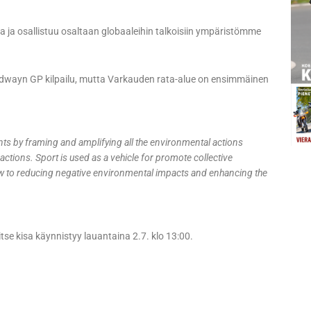
sta ja osallistuu osaltaan globaaleihin talkoisiin ympäristömme
edwayn GP kilpailu, mutta Varkauden rata-alue on ensimmäinen
ts by framing and amplifying all the environmental actions
actions. Sport is used as a vehicle for promote collective
w to reducing negative environmental impacts and enhancing the
itse kisa käynnistyy lauantaina 2.7. klo 13:00.