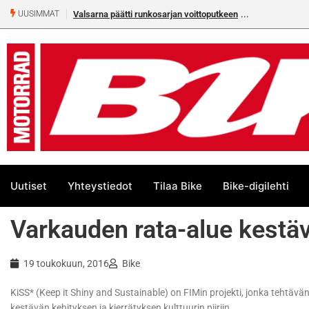
Valsarna päätti runkosarjan voittoputkeen
UUSIMMAT
Uutiset
Yhteystiedot
Tilaa Bike
Bike-digilehti
Varkauden rata-alue kestä
19 toukokuun, 2016
Bike
KiSS* (Keep it Shiny and Sustainable) on FIMin projekti, jonka tehtäv
kestävän kehityksen ja kierrätyksen kulttuurin piiriin.