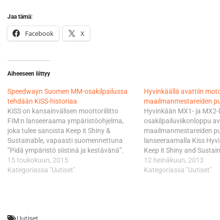
Jaa tämä:
Facebook
X
Aiheeseen liittyy
Speedwayn Suomen MM-osakilpailussa
Hyvinkäällä avattiin mot
tehdään KiSS-historiaa
maailmanmestareiden pu
KiSS on kansainvälisen moottoriliitto
Hyvinkään MX1- ja MX2-
FIM:n lanseeraama ympäristöohjelma,
osakilpailuviikonloppu av
joka tulee sanoista Keep it Shiny &
maailmanmestareiden pui
Sustainable, vapaasti suomennettuna
lanseeraamalla Kiss Hyvin
”Pidä ympäristö siistinä ja kestävänä”.
Keep it Shiny and Sustai
Aiemmin KiSS on toteutettu lähinnä
15 toukokuun, 2015
muodostuva projekti on 
12 heinäkuun, 2013
MotoGP-kilpailujen yhteydessä, sillä
Kategoriassa "Uutiset"
Moottoriliitto FIM:n Mug
Kategoriassa "Uutiset"
ohjelman seitsemän lähettilään
osakilpailun yhteydessä
kavalkadiin kuuluvat Valentino Rossi ja
lanseeraama projekti, jo
Marc Marquez. Tänä vuonna tiimiin
ympäristötekijöiden merk
nimitettiin speedwayn kolminkertainen
moottoriurheilussa. Suom
Uutiset
maailmanmestari Greg Hancock, joka…
kääntyy vapaasti ”Pidä y