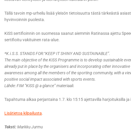
Tällä tavoin mp-urheilu lisää yleisön tietoisuutta tästä tärkeästä asia
hyvinvoinnin puolesta.
KiSS sertifioinnin on suomessa saanut aiemmin Ratinassa ajettu Spe
sertifioitu vakituinen rata-alue.
*K.i.S.S. STANDS FOR:“KEEP IT SHINY AND SUSTAINABLE”.
The main objective of the KiSS Programme is to develop sustainable even
already put in place by the organisers and incorporating other innovative 
awareness among all the members of the sporting community, with a vie
positive social impact associated with sports events.
Lähde: FIM ”KiSS @ a glance” materiaali.
Tapahtuma alkaa perjantaina 1.7. klo 15:15 ajettavilla harjoituksilla ja 
Lisätietoa kilpailusta
.
Teksti:
Markku Jurmu