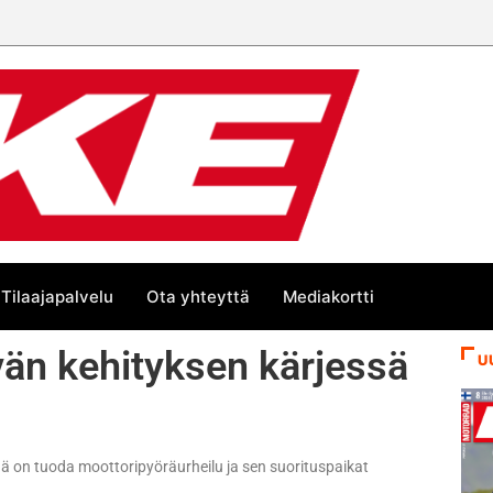
Tilaajapalvelu
Ota yhteyttä
Mediakortti
vän kehityksen kärjessä
U
änä on tuoda moottoripyöräurheilu ja sen suorituspaikat