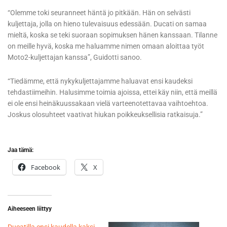
“Olemme toki seuranneet häntä jo pitkään. Hän on selvästi
kuljettaja, jolla on hieno tulevaisuus edessään. Ducati on samaa
mieltä, koska se teki suoraan sopimuksen hänen kanssaan. Tilanne
on meille hyvä, koska me haluamme nimen omaan aloittaa työt
Moto2-kuljettajan kanssa”, Guidotti sanoo.
“Tiedämme, että nykykuljettajamme haluavat ensi kaudeksi
tehdastiimeihin. Halusimme toimia ajoissa, ettei käy niin, että meillä
ei ole ensi heinäkuussakaan vielä varteenotettavaa vaihtoehtoa.
Joskus olosuhteet vaativat hiukan poikkeuksellisia ratkaisuja.”
Jaa tämä:
Facebook
X
Aiheeseen liittyy