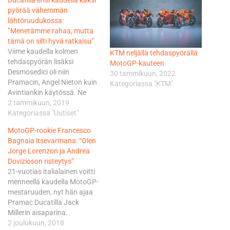
Ducatilla ensi kaudella kaksi
pyörää vähemmän
lähtöruudukossa:
”Menetämme rahaa, mutta
tämä on silti hyvä ratkaisu”
Viime kaudella kolmen
KTM neljällä tehdaspyörällä
tehdaspyörän lisäksi
MotoGP-kauteen
Desmosedici oli niin
30 tammikuun, 2022
Pramacin, Angel Nieton kuin
Kategoriassa "KTM"
Avintiankin käytössä. Ne
ajoivat vuoden 2016 pyörillä
2 tammikuun, 2019
sekä yhdellä GP17:llä. Nyt
Kategoriassa "Uutiset"
Angel Nieto on poissa rivistä,
MotoGP-rookie Francesco
Avintialla ajavat Tito Rabat
Bagnaia itsevarmana: “Olen
ja Karel Abraham, jotka
Jorge Lorenzon ja Andrea
saavat alleen vuoden 2018
Dovizioson risteytys”
Desmosedicit. Pramacin
21-vuotias italialainen voitti
Jack Miller ajaa uusimmalla
menneellä kaudella MotoGP-
vuoden 2019 pyörällä ja…
mestaruuden, nyt hän ajaa
Pramac Ducatilla Jack
Millerin aisaparina.
Valencian avaustesteissä
2 joulukuun, 2018