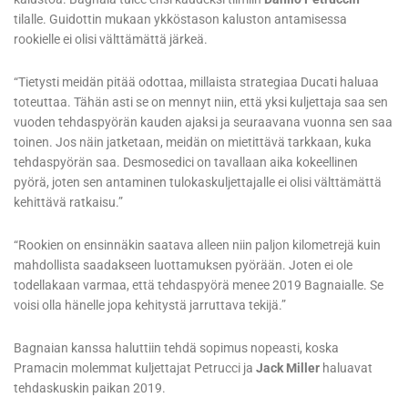
tilalle. Guidottin mukaan ykköstason kaluston antamisessa
rookielle ei olisi välttämättä järkeä.
“Tietysti meidän pitää odottaa, millaista strategiaa Ducati haluaa
toteuttaa. Tähän asti se on mennyt niin, että yksi kuljettaja saa sen
vuoden tehdaspyörän kauden ajaksi ja seuraavana vuonna sen saa
toinen. Jos näin jatketaan, meidän on mietittävä tarkkaan, kuka
tehdaspyörän saa. Desmosedici on tavallaan aika kokeellinen
pyörä, joten sen antaminen tulokaskuljettajalle ei olisi välttämättä
kehittävä ratkaisu.”
“Rookien on ensinnäkin saatava alleen niin paljon kilometrejä kuin
mahdollista saadakseen luottamuksen pyörään. Joten ei ole
todellakaan varmaa, että tehdaspyörä menee 2019 Bagnaialle. Se
voisi olla hänelle jopa kehitystä jarruttava tekijä.”
Bagnaian kanssa haluttiin tehdä sopimus nopeasti, koska
Pramacin molemmat kuljettajat Petrucci ja
Jack Miller
haluavat
tehdaskuskin paikan 2019.