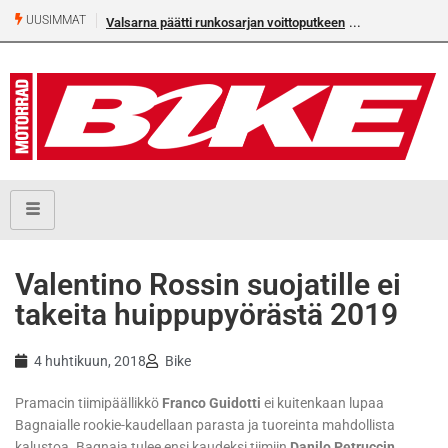
UUSIMMAT
Valsarna päätti runkosarjan voittoputkeen
Valentino Rossin suojatille ei
takeita huippupyörästä 2019
4 huhtikuun, 2018
Bike
Pramacin tiimipäällikkö
Franco Guidotti
ei kuitenkaan lupaa
Bagnaialle rookie-kaudellaan parasta ja tuoreinta mahdollista
kalustoa. Bagnaia tulee ensi kaudeksi tiimiin
Danilo Petruccin