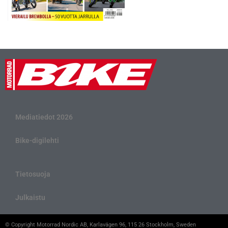
Mediatiedot 2026
Bike-digilehti
Tietosuoja
Julkaistu
© Copyright Motorrad Nordic AB, Karlavägen 96, 115 26 Stockholm, Sweden