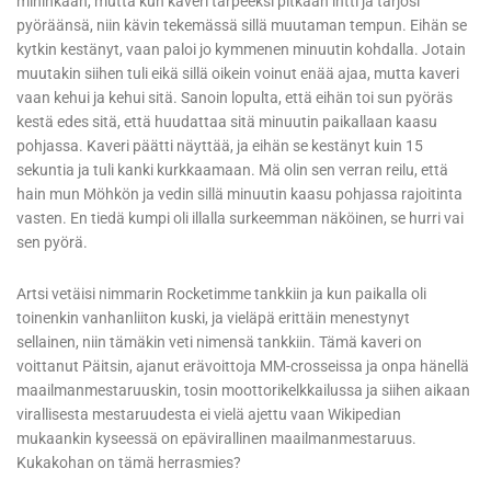
mihinkään, mutta kun kaveri tarpeeksi pitkään intti ja tarjosi
pyöräänsä, niin kävin tekemässä sillä muutaman tempun. Eihän se
kytkin kestänyt, vaan paloi jo kymmenen minuutin kohdalla. Jotain
muutakin siihen tuli eikä sillä oikein voinut enää ajaa, mutta kaveri
vaan kehui ja kehui sitä. Sanoin lopulta, että eihän toi sun pyöräs
kestä edes sitä, että huudattaa sitä minuutin paikallaan kaasu
pohjassa. Kaveri päätti näyttää, ja eihän se kestänyt kuin 15
sekuntia ja tuli kanki kurkkaamaan. Mä olin sen verran reilu, että
hain mun Möhkön ja vedin sillä minuutin kaasu pohjassa rajoitinta
vasten. En tiedä kumpi oli illalla surkeemman näköinen, se hurri vai
sen pyörä.
Artsi vetäisi nimmarin Rocketimme tankkiin ja kun paikalla oli
toinenkin vanhanliiton kuski, ja vieläpä erittäin menestynyt
sellainen, niin tämäkin veti nimensä tankkiin. Tämä kaveri on
voittanut Päitsin, ajanut erävoittoja MM-crosseissa ja onpa hänellä
maailmanmestaruuskin, tosin moottorikelkkailussa ja siihen aikaan
virallisesta mestaruudesta ei vielä ajettu vaan Wikipedian
mukaankin kyseessä on epävirallinen maailmanmestaruus.
Kukakohan on tämä herrasmies?