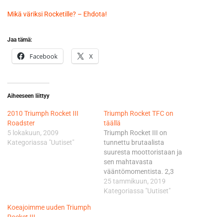
Mikä väriksi Rocketille? – Ehdota!
Jaa tämä:
Facebook
X
Aiheeseen liittyy
2010 Triumph Rocket III
Triumph Rocket TFC on
Roadster
täällä
5 lokakuun, 2009
Triumph Rocket III on
Kategoriassa "Uutiset"
tunnettu brutaalista
suuresta moottoristaan ​​ja
sen mahtavasta
vääntömomentista. 2,3
litran moottori on suurin
25 tammikuun, 2019
sarjatuotannossa oleva
Kategoriassa "Uutiset"
moottoripyörän moottori.
Koeajoimme uuden Triumph
Rocket III: n vääntömomentti