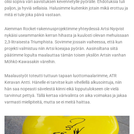
olisi sopiva väri aavistuksen kevennetylle pyörälle. Ehdotuksia tuli
paljon, ja hyviä sellaisia. Halusimme kuitenkin jotain mikä erottuu ja
mitä ei tule joka päivä vastaan.
Aiemman Rocket-rakennusprojektimme yhteydessä Artsi Nyqvist
nykäisi useammankin kerran hihasta ja kuulosti olevan mehuissaan
2,3-litraisesta Triumphista. Sovimme jossain vaiheessa, että kun
projekti valmistuu niin Artsi koeajaa pyörän. Aasinsiltana siitä
päätimme lopulta maalauttaa tämän toisen yksilön Artsin vanhan
Möhkö-Kawasakin väreihin.
Maalaustyöt toteutti tuttuun tapaan luottomaalarimme, ATR
Keravan Antti. Hänelle ei tarvitse kuin vihellellä alkusointuja, niin
hän saa nopeasti sävelestä kiinni eikä lopputulokseen ole vielä
tarvinnut pettyä. Tällä kertaa värivalinta on aika voimakas ja jakaa
varmasti mielipiteitä, mutta se ei meitä haittaa.