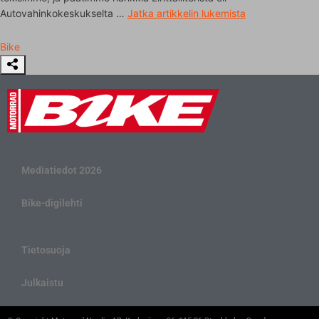
Autovahinkokeskukselta …
Jatka artikkelin
lukemista
Bike
Mediatiedot 2026
Bike-digilehti
Tietosuoja
Julkaistu