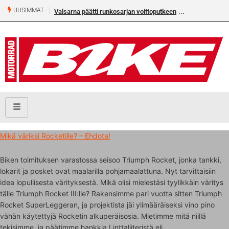
UUSIMMAT
Valsarna päätti runkosarjan voittoputkeen
Mikä väriksi Rocketille? – Ehdota!
Biken toimituksen varastossa seisoo Triumph Rocket, jonka tankki,
lokarit ja posket ovat maalarilla pohjamaalattuna. Nyt tarvittaisiin
idea lopullisesta värityksestä. Mikä olisi mielestäsi tyylikkäin väritys
tälle Triumph Rocket III:lle? Rakensimme pari vuotta sitten Triumph
Rocket SuperLeggeran, ja projektista jäi ylimääräiseksi vino pino
vähän käytettyjä Rocketin alkuperäisosia. Mietimme mitä niillä
tekisimme, ja päätimme hankkia Linttaliiteristä eli