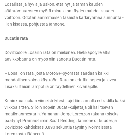
Losailista ja hyviä ja uskon, että nyt ja tämän kauden
sääntömuutosten myötä minulla on täydet mahdollisuudet
voittoon. Odotan äärimmäisen tasaista kärkiryhmää sunnuntai-
illan kisassa, pohjustaa Iannone.
Ducatin rata
Doviziosolle Losailin rata on mieluinen. Hiekkapölylle altis
aavikkobaana on myös niin sanottu Ducatin rata.
– Losail on rata, josta MotoGP-pyörästä saadaan kaikki
mahdollinen voima käyttöön. Rata on erittäin nopea ja lavea.
Lisäksi iltaisin lämpötila on täydellinen kilvanajolle.
Kuninkuusluokan viimeistelytestit ajettiin samalla estradilla kaksi
viikkoa sitten. Silloin nopein Ducati-kuljettaja oli hallitsevan
maailmanmestarin, Yamahan Jorge Lorenzon takana toiseksi
päätynyt Pramac-tiimin Scott Redding. Iannone oli kuudes ja
Dovizioso kahdeksas 0,890 sekuntia täysin ylivoimaisesta
Lorenzosta jääneenä.