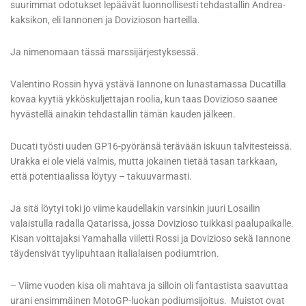
suurimmat odotukset lepäävät luonnollisesti tehdastallin Andrea-
kaksikon, eli Iannonen ja Dovizioson harteilla.
Ja nimenomaan tässä marssijärjestyksessä.
Valentino Rossin hyvä ystävä Iannone on lunastamassa Ducatilla
kovaa kyytiä ykköskuljettajan roolia, kun taas Dovizioso saanee
hyvästellä ainakin tehdastallin tämän kauden jälkeen.
Ducati työsti uuden GP16-pyöränsä terävään iskuun talvitesteissä.
Urakka ei ole vielä valmis, mutta jokainen tietää tasan tarkkaan,
että potentiaalissa löytyy – takuuvarmasti.
Ja sitä löytyi toki jo viime kaudellakin varsinkin juuri Losailin
valaistulla radalla Qatarissa, jossa Dovizioso tuikkasi paalupaikalle.
Kisan voittajaksi Yamahalla viiletti Rossi ja Dovizioso sekä Iannone
täydensivät tyylipuhtaan italialaisen podiumtrion.
– Viime vuoden kisa oli mahtava ja silloin oli fantastista saavuttaa
urani ensimmäinen MotoGP-luokan podiumsijoitus. Muistot ovat