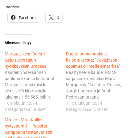
Jaa tämä:
Facebook
X
Aiheeseen liittyy
Marquez kesti Ducati-
Ducati-pomo huokaisi
kuljettajien rajun
helpotuksesta: ”Dovizioson
hyökkäyksen Brnossa
sopimus oli meille elintärkeä”
Kauden yhdeksännen
Päättyneellä kaudella MM-
paalupaikkansa kuitannut
sarjassa viidenneksi Marc
Marquez latasi toiseksi
Marquezin, Valentino Rossin,
viimeisellä kierroksella
Jorge Lorenzon ja Dani
lukemat 1.55,585, joihin
Pedrosan takana
muilla ei riittänyt enää ruutia
16 elokuun, 2014
sijoittunutta Doviziosoa
11 joulukuun, 2014
vastata. Maestrolle
Kategoriassa "Uutiset"
houkuteltiin hanakasti myös
Kategoriassa "Uutiset"
kovimman haasteen
Suzukille. Dovizioso, 28, sai
Mikä on Mika Kallion
heittivät Ducati-kuljettajat.
aikoinaan rukkaset Hondalta
nykyvauhti? – Rossi ja
Tehdastallin Andrea
ja Yamahalta, joiden jälkeen
kumppanit testaavat sen
Dovizioso ajoi toiseksi ja
"tuhoon tuomituksi" julistettu