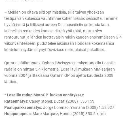
– Meidän on oltava silti optimistisia, sillä talven yhdeksän
testipäivän kuluessa vauhtimme koheni sessio sessiolta. Teimme
hyvää työtä ja fiilikseni uuteen Desmosediciin on kohdallaan.
Michelinin renkaiden kanssa riittää yhä töitä, mutta olen
rentoutunut ja lähden luottavaisin mielin kauden ensimmäiseen GP-
viikonvaihteeseen, pudottelee aikoinaan Hondalla kokemaansa
kohteluun sydämistynyt Dovizioso ne kuuluisat pakolliset.
Qatarin pääkaupunki Dohan läheisyyteen rakentuneella Losailin
radalla on mittaa 5,4 kilometriä. Losail tuli mukaan MM-sarjaan
vuonna 2004 ja iltakisana Qatarin GP on ajettu kaudesta 2008
lähtien.
* Losailin radan MotoGP-luokan ennätykset:
Rataennätys:
Casey Stoner, Ducati (2008) 1.55,153
Paalupaikkaennätys:
Jorge Lorenzo, Yamaha (2008) 1.53,927
Huippunopeus:
Marc Marquez, Honda (2015) 350.5 km/h