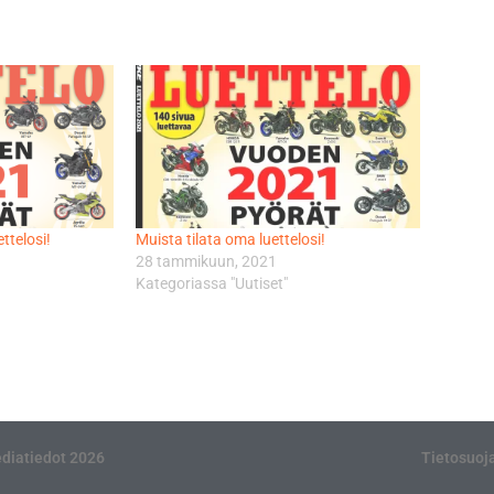
ttelosi!
Muista tilata oma luettelosi!
28 tammikuun, 2021
Kategoriassa "Uutiset"
diatiedot 2026
Tietosuoj