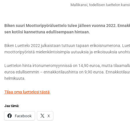
Mallikansi, todellisen luettelon kan
Biken suuri Moottoripyöräluettelo tulee jälleen vuonna 2022. Ennakk
sen kotiisi kannettuna edullisempaan hintaan.
Biken Luettelo 2022 julkaistaan tuttuun tapaan erikoisnumerona. Luet
moottoripyöristä mielenkiintoisimpia uutuuksia ja erikoisuuksia unoh
Luettelon hinta irtonumeromyynnissä on 14,90 euroa, mutta tilaamall
euroa edullisemmin – ennakkotilaushinta on 9,90 euroa. Ennakkotilaus 
helmikuuta.
Tilaa oma luettelosi tästä
.
Jaa tämä:
Facebook
X