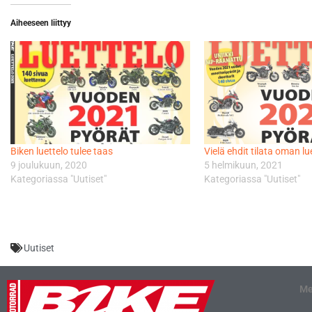
Aiheeseen liittyy
Biken luettelo tulee taas
Vielä ehdit tilata oman lue
9 joulukuun, 2020
5 helmikuun, 2021
Kategoriassa "Uutiset"
Kategoriassa "Uutiset"
Uutiset
Me