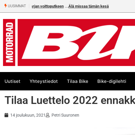
Älä missaa tämän kesän suurta Bike-numeroa!
UUSIMMAT
Uutiset
Yhteystiedot
Tilaa Bike
Bike-digilehti
Tilaa Luettelo 2022 ennakk
14 joulukuun, 2021
Petri Suuronen