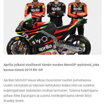
Aprilia julkaisi virallisesti tämän vuoden MotoGP-pyöränsä, joka
kantaa nimeä 2019 RS-GP.
Aprilian MotoGP-kausi alkaa muutosten tuulten puhaltaessa.
Uuden värityksen ja teknisen kehityksen lisäksi tiimi sai uudeksi
kuljettajakseen italialaisen Andrea Iannonen. Toisena kuljettajana
jatkaa Aleix Espargaro ja uutena testikuljettajana tiimiin liittyi
Bradley Smith.