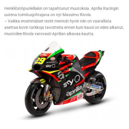
Henkilöstöpuolellakin on tapahtunut muutoksia. Aprilia Racingin
uutena toimitusjohtajana on nyt Massimo Rivola.
– Vaikka ensimmäiset testit menivät hyvin niin on vaarallista
asettaa kovin tarkkoja tavoitteita ennen kuin kausi on edes alkanut,
muotoilee Rivola varovasti Aprilian alkavaa kautta.