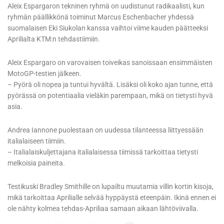
Aleix Espargaron tekninen ryhmä on uudistunut radikaalisti, kun
ryhmän päällikkönä toiminut Marcus Eschenbacher yhdessä
suomalaisen Eki Siukolan kanssa vaihtoi viime kauden päätteeksi
Aprilialta KTM:n tehdastiimiin.
Aleix Espargaro on varovaisen toiveikas sanoissaan ensimmäisten
MotoGP-testien jälkeen.
– Pyörä oli nopea ja tuntui hyvältä. Lisäksi oli koko ajan tunne, että
pyörässä on potentiaalia vieläkin parempaan, mikä on tietysti hyvä
asia.
Andrea Iannone puolestaan on uudessa tilanteessa liittyessään
italialaiseen tiimiin.
– Italialaiskuljettajana italialaisessa tiimissä tarkoittaa tietysti
melkoisia paineita.
Testikuski Bradley Smithille on lupailtu muutamia villin kortin kisoja,
mikä tarkoittaa Aprilialle selvää hyppäystä eteenpäin. Ikinä ennen ei
ole nähty kolmea tehdas-Apriliaa samaan aikaan lähtöviivalla.