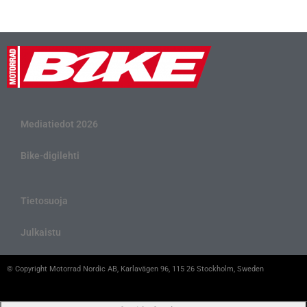
Mediatiedot 2026
Bike-digilehti
Tietosuoja
Julkaistu
© Copyright Motorrad Nordic AB, Karlavägen 96, 115 26 Stockholm, Sweden