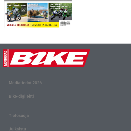
Mediatiedot 2026
Bike-digilehti
Tietosuoja
Julkaistu