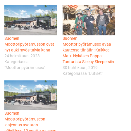
Suomen
Suomen
Moottoripyörämuseon ovet
Moottoripyörämuseo avaa
nyt auki myös talviaikana
kautensa tänään: Kaikkea
24 helmikuun, 2023
Matti Nykäsen Pappa-
Kategoriassa
Tunturista Sleepy Sleepersiin
"Moottoripyörämuseo"
30 huhtikuun, 2019
Kategoriassa "Uutiset"
Suomen
Moottoripyörämuseon
laajennus avataan
päivälleen 10 vuotta museon