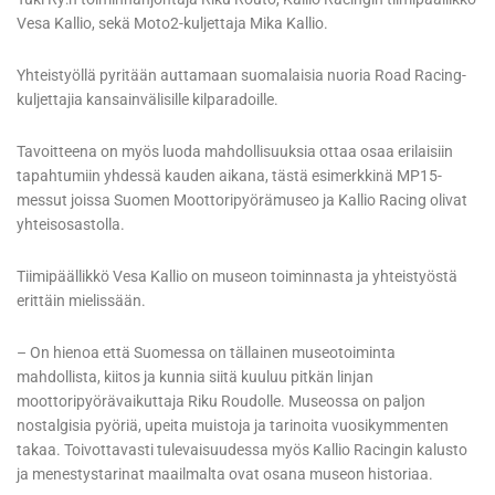
Vesa Kallio, sekä Moto2-kuljettaja Mika Kallio.
Yhteistyöllä pyritään auttamaan suomalaisia nuoria Road Racing-
kuljettajia kansainvälisille kilparadoille.
Tavoitteena on myös luoda mahdollisuuksia ottaa osaa erilaisiin
tapahtumiin yhdessä kauden aikana, tästä esimerkkinä MP15-
messut joissa Suomen Moottoripyörämuseo ja Kallio Racing olivat
yhteisosastolla.
Tiimipäällikkö Vesa Kallio on museon toiminnasta ja yhteistyöstä
erittäin mielissään.
– On hienoa että Suomessa on tällainen museotoiminta
mahdollista, kiitos ja kunnia siitä kuuluu pitkän linjan
moottoripyörävaikuttaja Riku Roudolle. Museossa on paljon
nostalgisia pyöriä, upeita muistoja ja tarinoita vuosikymmenten
takaa. Toivottavasti tulevaisuudessa myös Kallio Racingin kalusto
ja menestystarinat maailmalta ovat osana museon historiaa.