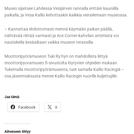
Museo sijaitsee Lahdessa Vesijärven rannalla erittäin kauniilla
paikalla, ja Vesa Kallio kehottaakin kaikkia vierailemaan museossa.
– Kannattaa ehdottomasti mennä käymään paikan päällä,
nähtävää riittää varmasti ja Ace Corner-kahvilan antimista voi
nautiskella kesäaikaan vaikka museon terassilla.
Moottoripyörämuseon Tuki Ry:hyn on mahdollista liittyä
moottoripyoramuseo.fi-sivustolta löytyvien ohjeiden mukaan.
Tukemalla moottoripyörämuseota, tuet samalla Kallio Racingiä –
osa jäsenmaksusta menee Kallio Racingin nuorille kuljettajille.
Jaa tämä:
Facebook
X
Aiheeseen liittyy