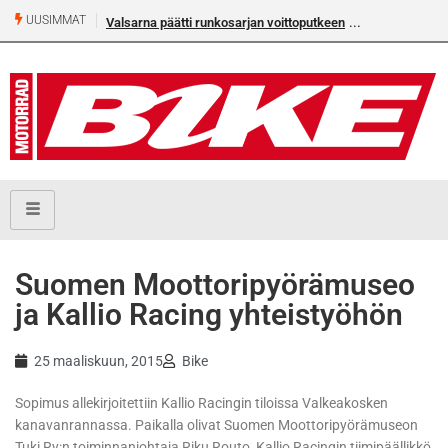
UUSIMMAT
Valsarna päätti runkosarjan voittoputkeen
Suomen Moottoripyörämuseo
ja Kallio Racing yhteistyöhön
25 maaliskuun, 2015
Bike
Sopimus allekirjoitettiin Kallio Racingin tiloissa Valkeakosken
kanavanrannassa. Paikalla olivat Suomen Moottoripyörämuseon
Tuki Ry:n toiminnanjohtaja Riku Routo, Kallio Racingin tiimipäällikkö