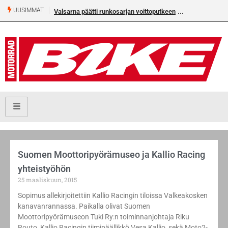
UUSIMMAT
Valsarna päätti runkosarjan voittoputkeen
Suomen Moottoripyörämuseo ja Kallio Racing
yhteistyöhön
25 maaliskuun, 2015
Sopimus allekirjoitettiin Kallio Racingin tiloissa Valkeakosken
kanavanrannassa. Paikalla olivat Suomen
Moottoripyörämuseon Tuki Ry:n toiminnanjohtaja Riku
Routo, Kallio Racingin tiimipäällikkö Vesa Kallio, sekä Moto2-