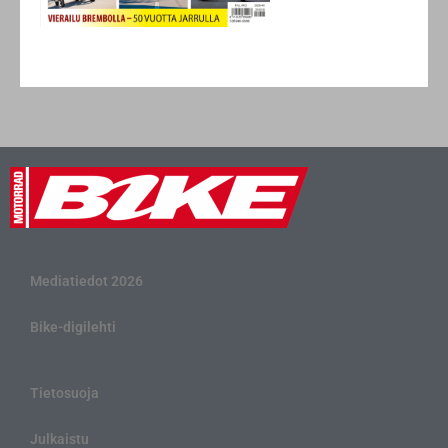
Mediatiedot 2026
Bike-digilehti
Tietosuoja
Julkaistu