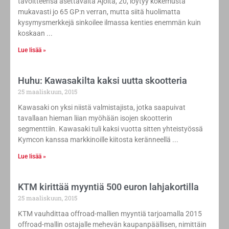
tavoitteensa asettavalta Ajolta, 20, löytyy kokemusta
mukavasti jo 65 GP:n verran, mutta siitä huolimatta
kysymysmerkkejä sinkoilee ilmassa kenties enemmän kuin
koskaan
Lue lisää »
Huhu: Kawasakilta kaksi uutta skootteria
25 maaliskuun, 2015
Kawasaki on yksi niistä valmistajista, jotka saapuivat
tavallaan hieman liian myöhään isojen skootterin
segmenttiin. Kawasaki tuli kaksi vuotta sitten yhteistyössä
Kymcon kanssa markkinoille kiitosta keränneellä
Lue lisää »
KTM kirittää myyntiä 500 euron lahjakortilla
25 maaliskuun, 2015
KTM vauhdittaa offroad-mallien myyntiä tarjoamalla 2015
offroad-mallin ostajalle mehevän kaupanpäällisen, nimittäin