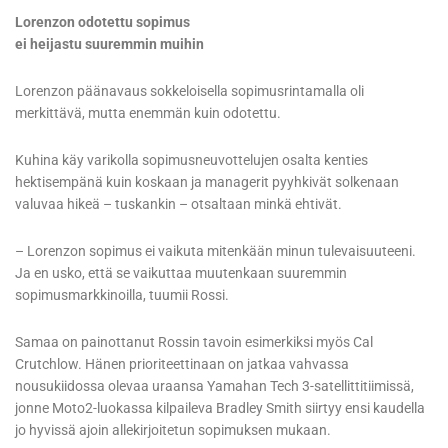
Lorenzon odotettu sopimus
ei heijastu suuremmin muihin
Lorenzon päänavaus sokkeloisella sopimusrintamalla oli
merkittävä, mutta enemmän kuin odotettu.
Kuhina käy varikolla sopimusneuvottelujen osalta kenties
hektisempänä kuin koskaan ja managerit pyyhkivät solkenaan
valuvaa hikeä – tuskankin – otsaltaan minkä ehtivät.
– Lorenzon sopimus ei vaikuta mitenkään minun tulevaisuuteeni.
Ja en usko, että se vaikuttaa muutenkaan suuremmin
sopimusmarkkinoilla, tuumii Rossi.
Samaa on painottanut Rossin tavoin esimerkiksi myös Cal
Crutchlow. Hänen prioriteettinaan on jatkaa vahvassa
nousukiidossa olevaa uraansa Yamahan Tech 3-satellittitiimissä,
jonne Moto2-luokassa kilpaileva Bradley Smith siirtyy ensi kaudella
jo hyvissä ajoin allekirjoitetun sopimuksen mukaan.