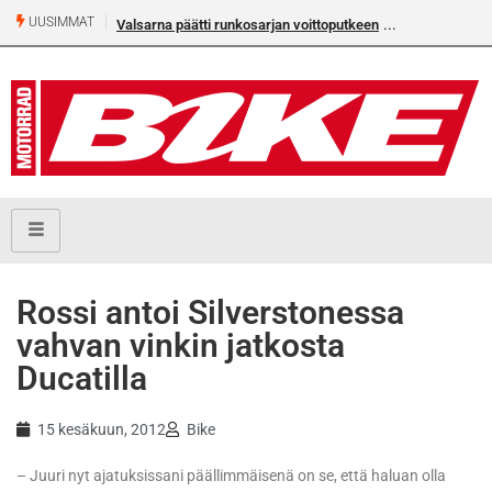
UUSIMMAT
Valsarna päätti runkosarjan voittoputkeen
Älä missaa täm
numeroa!
Rossi antoi Silverstonessa
vahvan vinkin jatkosta
Ducatilla
15 kesäkuun, 2012
Bike
– Juuri nyt ajatuksissani päällimmäisenä on se, että haluan olla