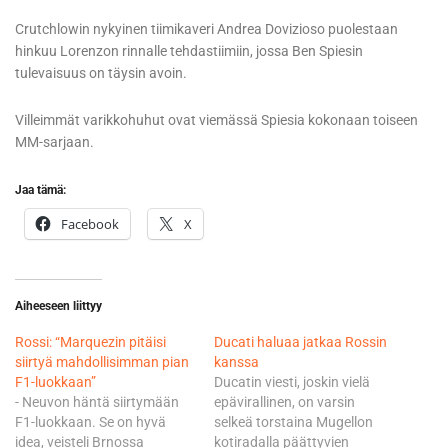
Crutchlowin nykyinen tiimikaveri Andrea Dovizioso puolestaan
hinkuu Lorenzon rinnalle tehdastiimiin, jossa Ben Spiesin
tulevaisuus on täysin avoin.
Villeimmät varikkohuhut ovat viemässä Spiesia kokonaan toiseen
MM-sarjaan.
Jaa tämä:
Facebook
X
Aiheeseen liittyy
Rossi: “Marquezin pitäisi
Ducati haluaa jatkaa Rossin
siirtyä mahdollisimman pian
kanssa
F1-luokkaan”
Ducatin viesti, joskin vielä
- Neuvon häntä siirtymään
epävirallinen, on varsin
F1-luokkaan. Se on hyvä
selkeä torstaina Mugellon
idea, veisteli Brnossa
kotiradalla päättyvien