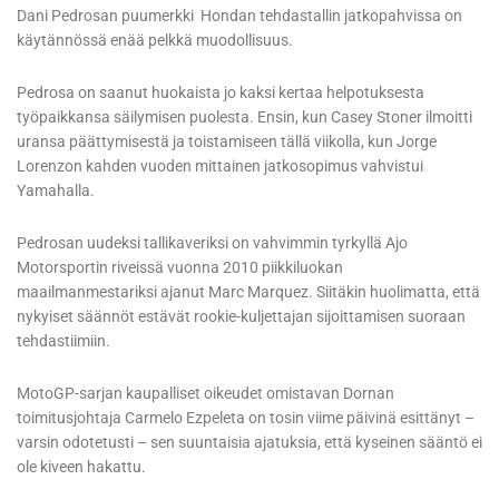
Dani Pedrosan puumerkki Hondan tehdastallin jatkopahvissa on
käytännössä enää pelkkä muodollisuus.
Pedrosa on saanut huokaista jo kaksi kertaa helpotuksesta
työpaikkansa säilymisen puolesta. Ensin, kun Casey Stoner ilmoitti
uransa päättymisestä ja toistamiseen tällä viikolla, kun Jorge
Lorenzon kahden vuoden mittainen jatkosopimus vahvistui
Yamahalla.
Pedrosan uudeksi tallikaveriksi on vahvimmin tyrkyllä Ajo
Motorsportin riveissä vuonna 2010 piikkiluokan
maailmanmestariksi ajanut Marc Marquez. Siitäkin huolimatta, että
nykyiset säännöt estävät rookie-kuljettajan sijoittamisen suoraan
tehdastiimiin.
MotoGP-sarjan kaupalliset oikeudet omistavan Dornan
toimitusjohtaja Carmelo Ezpeleta on tosin viime päivinä esittänyt –
varsin odotetusti – sen suuntaisia ajatuksia, että kyseinen sääntö ei
ole kiveen hakattu.