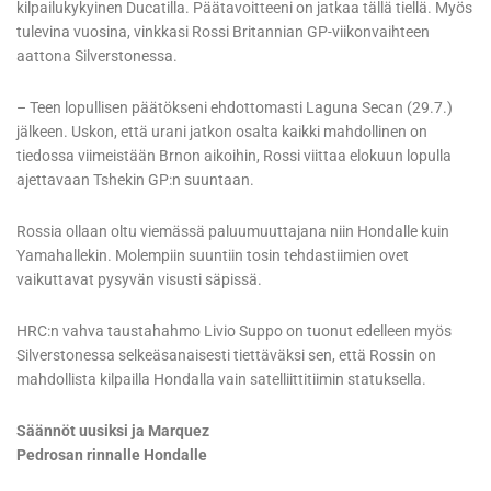
kilpailukykyinen Ducatilla. Päätavoitteeni on jatkaa tällä tiellä. Myös
tulevina vuosina, vinkkasi Rossi Britannian GP-viikonvaihteen
aattona Silverstonessa.
– Teen lopullisen päätökseni ehdottomasti Laguna Secan (29.7.)
jälkeen. Uskon, että urani jatkon osalta kaikki mahdollinen on
tiedossa viimeistään Brnon aikoihin, Rossi viittaa elokuun lopulla
ajettavaan Tshekin GP:n suuntaan.
Rossia ollaan oltu viemässä paluumuuttajana niin Hondalle kuin
Yamahallekin. Molempiin suuntiin tosin tehdastiimien ovet
vaikuttavat pysyvän visusti säpissä.
HRC:n vahva taustahahmo Livio Suppo on tuonut edelleen myös
Silverstonessa selkeäsanaisesti tiettäväksi sen, että Rossin on
mahdollista kilpailla Hondalla vain satelliittitiimin statuksella.
Säännöt uusiksi ja Marquez
Pedrosan rinnalle Hondalle