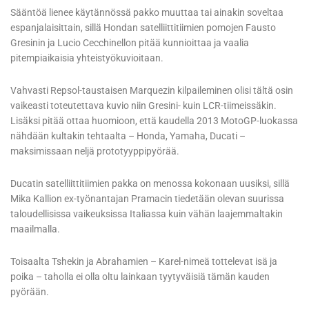
Sääntöä lienee käytännössä pakko muuttaa tai ainakin soveltaa
espanjalaisittain, sillä Hondan satelliittitiimien pomojen Fausto
Gresinin ja Lucio Cecchinellon pitää kunnioittaa ja vaalia
pitempiaikaisia yhteistyökuvioitaan.
Vahvasti Repsol-taustaisen Marquezin kilpaileminen olisi tältä osin
vaikeasti toteutettava kuvio niin Gresini- kuin LCR-tiimeissäkin.
Lisäksi pitää ottaa huomioon, että kaudella 2013 MotoGP-luokassa
nähdään kultakin tehtaalta – Honda, Yamaha, Ducati –
maksimissaan neljä prototyyppipyörää.
Ducatin satelliittitiimien pakka on menossa kokonaan uusiksi, sillä
Mika Kallion ex-työnantajan Pramacin tiedetään olevan suurissa
taloudellisissa vaikeuksissa Italiassa kuin vähän laajemmaltakin
maailmalla.
Toisaalta Tshekin ja Abrahamien – Karel-nimeä tottelevat isä ja
poika – taholla ei olla oltu lainkaan tyytyväisiä tämän kauden
pyörään.