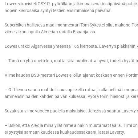
Lowes viimeisteli GSX-R -pyörällään jälkimmäisenä testipäivänä pohji
nopein kierrosaika syntyi testien ensimmäisenä päivänä.
Superbiken hallitseva maailmanmestari Tom Sykes ei ollut mukana Po
viime viikon lopulla Almerian radalla Espanjassa.
Lowes urakoi Algarvessa yhteensä 165 kierrosta. Lavertyn plakkariin k
– Tämä on yhä opettelua, mutta siitä huolimatta hyvät, todella hyvät te
Viime kauden BSB-mestari Lowes ei ollut ajanut koskaan ennen Porti
– Oli hienoa saada mahdollisuus opiskella rataa ja olla heti näin nope
ammensin näiden kahden päivän kuluessa. Pyörä toimi hienosti ja ke
Suzukista viime vuoden puolella maistiaiset Jerezissä saanut Laverty 
– Uskon, että Alex ja minä yllätimme ainakin muutamat täällä. Tiimi o
ei pystyisi samaan kuudessa kuukaudessakaan!, latasi Laverty.