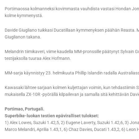
Portimaossa kolmanneksi kovimmasta vauhdista vastasi Hondan Jonatha
kolme kymmenystä.
Davide Giugliano tuikkasi Ducatillaan kymmenyksen päähän Reasta. M
Giuglianon takana.
Melandrin tiimikaveri, viime kaudella MM-pronssille päätynyt Sylvain Gu
testijaksolla tuuraa Alex Hofmann.
MM-sarja käynnistyy 23. helmikuuta Phillip Islandin radalla Australias
Kawasaki lähtee sarjaan kolmen kuljettajan voimin, kun tehdastiimin S
mukaisella ZX-10R -pyörällä kilpailevan ja samalla sitä kehittävän Dav
Portimao, Portugali.
Superbike-luokan testien epäviralliset tulokset:
1) Alex Lowes, Suzuki 1.42,5, 2) Eugene Laverty, Suzuki 1.42,6, 3) Jon
Marco Melandri, Aprilia 1.43,1, 6) Chaz Davies, Ducati 1.43,2, 6) Leon