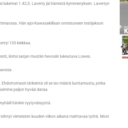
ksi lukemat 1.42,5. Laverty jäi hänestä kymmenyksen. Lavertyn
rtimaossa. Hän ajoi Kawasakillaan onnistuneen testijakson
ertyi 133 kiekkaa.
stit, iloitsi sarjan mustiin hevosiin lukeutuva Lowes.
maossa.
a. Ehdottomasti tärkeintä oli se iso määrä luottamusta, jonka
räsimme paljon hyvää dataa.
myhäili hänkin tyytyväisyyttä.
n tehnyt viimeisten kuuden viikon aikana mahtavaa työtä. Moni