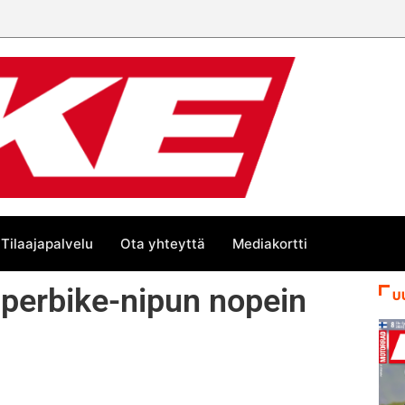
Tilaajapalvelu
Ota yhteyttä
Mediakortti
uperbike-nipun nopein
U