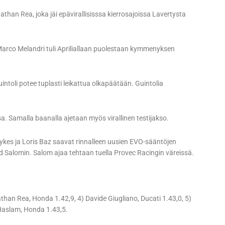
n Rea, joka jäi epävirallisisssa kierrosajoissa Lavertysta
arco Melandri tuli Apriliallaan puolestaan kymmenyksen
intoli potee tuplasti leikattua olkapäätään. Guintolia
sa. Samalla baanalla ajetaan myös virallinen testijakso.
ykes ja Loris Baz saavat rinnalleen uusien EVO-sääntöjen
id Salomin. Salom ajaa tehtaan tuella Provec Racingin väreissä.
athan Rea, Honda 1.42,9, 4) Davide Giugliano, Ducati 1.43,0, 5)
 Haslam, Honda 1.43,5.