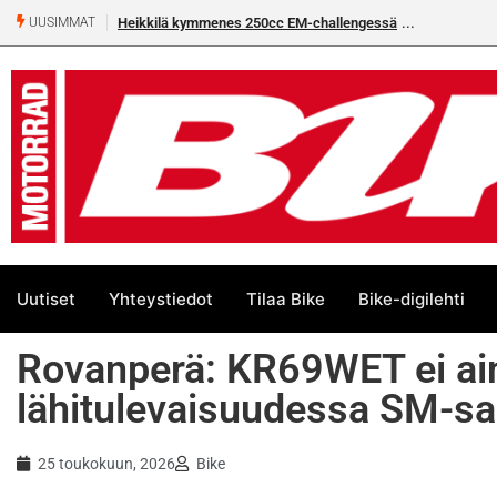
Heikkilä kymmenes 250cc EM-challengessä
Rantala flat
UUSIMMAT
Uutiset
Yhteystiedot
Tilaa Bike
Bike-digilehti
Rovanperä: KR69WET ei ai
lähitulevaisuudessa SM-sa
25 toukokuun, 2026
Bike