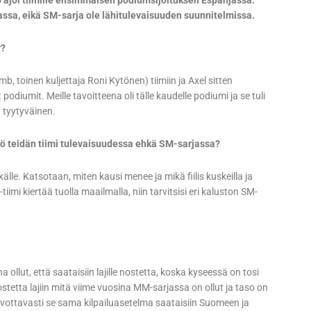
ajoi tiimille ensimmäisen podiumsijoituksen Espanjassa.
ssa, eikä SM-sarja ole lähitulevaisuuden suunnitelmissa.
y?
b, toinen kuljettaja Roni Kytönen) tiimiin ja Axel sitten
 podiumit. Meille tavoitteena oli tälle kaudelle podiumi ja se tuli
la tyytyväinen.
nkö teidän tiimi tulevaisuudessa ehkä SM-sarjassa?
tkälle. Katsotaan, miten kausi menee ja mikä fiilis kuskeilla ja
imi kiertää tuolla maailmalla, niin tarvitsisi eri kaluston SM-
a ollut, että saataisiin lajille nostetta, koska kyseessä on tosi
stetta lajiin mitä viime vuosina MM-sarjassa on ollut ja taso on
oivottavasti se sama kilpailuasetelma saataisiin Suomeen ja