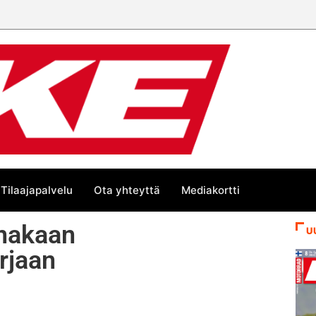
 trackin Euroopan Cupin mestari
Tilaajapalvelu
Ota yhteyttä
Mediakortti
nakaan
U
rjaan