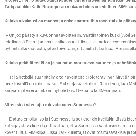
KR69WET on jo saavuttanut kauden päätavoitteensa, kun Axel Semb 
Tallipäällikkö Kalle Rovanperän mukaan fokus on edelleen MM-sarja
Kuinka alkukausi on mennyt ja onko asetettuihin tavoitteisiin pääst
– On joo päästy alkuvuonna tavoitteisiin. Saatiin toinen kuski (Axel Sem
edellisessä Espanjan osakilpailussa ajoi tiimille ja itselleen ensimmäiset
nyt heti alkukaudesta, joten toivotaan, että niitä tulee lisää. Voi siis ol
Kuinka pitkällä teillä on jo suunnitelmat tulevaisuuteen ja nähdää
– Tällä hetkellä suunnitelmia tai tavoitteita ei ole tehty ihan hirveän pi
henkilöstöllä on toiminnasta. SM-sarjasta ei ole mitään tietoa, kun MM-ti
sarjaan, joten ei ainakaan nyt ole tavoitteena tulla SM-sarjaan.
Miten sinä näet lajin tulevaisuuden Suomessa?
– Enduro on ollut iso laji Suomessa ja se tietenkin itselläkin tässä idean
katsojaystävällinen laji. Toivotaan, että Suomessa saataisiin samaa no
koventunut. MM-kilpailuissa kärkikuljettajat ovat tosi tasaväkisiä ja t