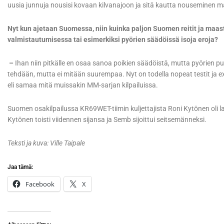
uusia junnuja nousisi kovaan kilvanajoon ja sitä kautta nouseminen m
Nyt kun ajetaan Suomessa, niin kuinka paljon Suomen reitit ja maast
valmistautumisessa tai esimerkiksi pyörien säädöissä isoja eroja?
–
Ihan niin pitkälle en osaa sanoa poikien säädöistä, mutta pyörien pu
tehdään, mutta ei mitään suurempaa. Nyt on todella nopeat testit ja e
eli samaa mitä muissakin MM-sarjan kilpailuissa.
Suomen osakilpailussa KR69WET-tiimin kuljettajista Roni Kytönen oli 
Kytönen toisti viidennen sijansa ja Semb sijoittui seitsemänneksi.
Teksti ja kuva: Ville Taipale
Jaa tämä:
Facebook
X