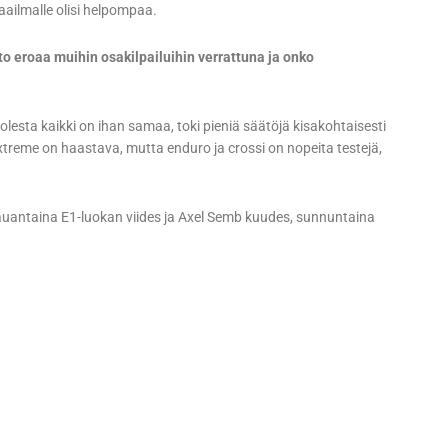
aailmalle olisi helpompaa.
o eroaa muihin osakilpailuihin verrattuna ja onko
olesta kaikki on ihan samaa, toki pieniä säätöjä kisakohtaisesti
xtreme on haastava, mutta enduro ja crossi on nopeita testejä,
lauantaina E1-luokan viides ja Axel Semb kuudes, sunnuntaina