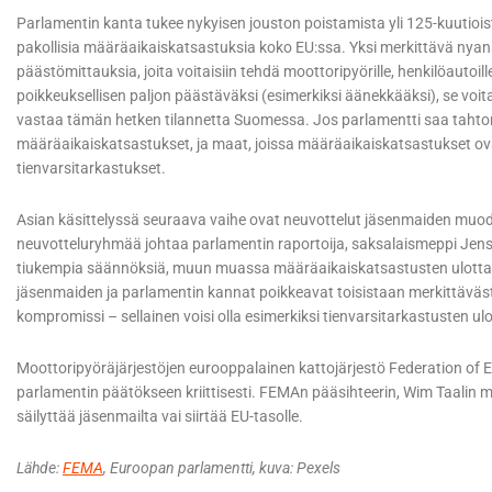
Parlamentin kanta tukee nykyisen jouston poistamista yli 125-kuutiois
pakollisia määräaikaiskatsastuksia koko EU:ssa. Yksi merkittävä nyanss
päästömittauksia, joita voitaisiin tehdä moottoripyörille, henkilöautoille
poikkeuksellisen paljon päästäväksi (esimerkiksi äänekkääksi), se voi
vastaa tämän hetken tilannetta Suomessa. Jos parlamentti saa taht
määräaikaiskatsastukset, ja maat, joissa määräaikaiskatsastukset ova
tienvarsitarkastukset.
Asian käsittelyssä seuraava vaihe ovat neuvottelut jäsenmaiden mu
neuvotteluryhmää johtaa parlamentin raportoija, saksalaismeppi Jens
tiukempia säännöksiä, muun muassa määräaikaiskatsastusten ulottami
jäsenmaiden ja parlamentin kannat poikkeavat toisistaan merkittäväst
kompromissi – sellainen voisi olla esimerkiksi tienvarsitarkastusten 
Moottoripyöräjärjestöjen eurooppalainen kattojärjestö Federation of
parlamentin päätökseen kriittisesti. FEMAn pääsihteerin, Wim Taalin m
säilyttää jäsenmailta vai siirtää EU-tasolle.
Lähde:
FEMA
, Euroopan parlamentti, kuva: Pexels