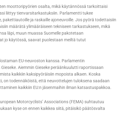
ten moottoripyörien osalta, mikä käytännössä tarkoittaisi
i liittyy tienvarsitarkastuksiin. Parlamentti tukee
, pakettiautoille ja raskaille ajoneuvoille. Jos pyörä todettaisiin
taisiin määrätä ylimääräiseen tekniseen tarkastukseen, mikä
onsa läpi, muun muassa Suomelle pakotetaan
t jo käytössä, saavat puolestaan meiltä tutut
odostaman EU-neuvoston kanssa. Parlamentin
 Gieseke. Aiemmin Gieseke peräänkuulutti raportissaan
sta kaikkiin kaksipyöräisiin mopoista alkaen. Koska
i, on todennäköistä, että neuvottelujen tuloksena saadaan
ulottaminen kaikkiin EU:n jäsenmaihin ilman katsastuspakkoa.
 European Motorcyclists’ Associations (FEMA) suhtautuu
ukaan kyse on ennen kaikkea siitä, pitäisikö päätösvalta