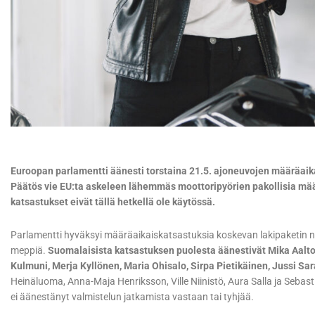
Euroopan parlamentti äänesti torstaina 21.5. ajoneuvojen määräaik
Päätös vie EU:ta askeleen lähemmäs moottoripyörien pakollisia mää
katsastukset eivät tällä hetkellä ole käytössä.
Parlamentti hyväksyi määräaikaiskatsastuksia koskevan lakipaketin 
meppiä.
Suomalaisista katsastuksen puolesta äänestivät Mika Aaltol
Kulmuni, Merja Kyllönen, Maria Ohisalo, Sirpa Pietikäinen, Jussi Sa
Heinäluoma, Anna-Maja Henriksson, Ville Niinistö, Aura Salla ja Seb
ei äänestänyt valmistelun jatkamista vastaan tai tyhjää.