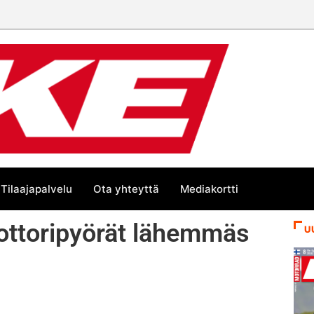
Tilaajapalvelu
Ota yhteyttä
Mediakortti
ottoripyörät lähemmäs
U