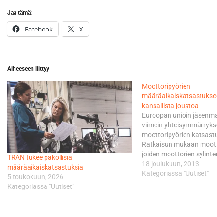
Jaa tämä:
Facebook
X
Aiheeseen liittyy
Moottoripyörien
määräaikaiskatsastuksee
kansallista joustoa
Euroopan unioin jäsenma
viimein yhteisymmärryks
moottoripyörien katsast
Ratkaisun mukaan moott
joiden moottorien sylinte
TRAN tukee pakollisia
kuutioita tai enemmän tul
18 joulukuun, 2013
määräaikaiskatsastuksia
lähtökohtaisesti EU-tasol
Kategoriassa "Uutiset"
5 toukokuun, 2026
määräaikaiskatsastusvel
Kategoriassa "Uutiset"
piiriin 1.1.2022 alkaen.
kuitenkin olla soveltamat
moottoripyöriin, jos se p