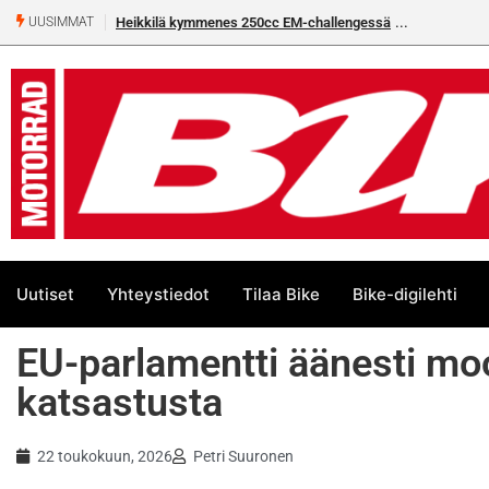
 EM-challengessä
Rantala flat trackin Euroopan Cupin mestari
UUSIMMAT
Uutiset
Yhteystiedot
Tilaa Bike
Bike-digilehti
EU-parlamentti äänesti mo
katsastusta
22 toukokuun, 2026
Petri Suuronen