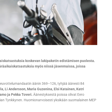
aiskatsastuksia koskevan lakipaketin edistämisen puolesta.
räaikaiskatsastuksia myös niissä jäsenmaissa, joissa
neuvottelumandaatin äänin 369–126, tyhjää äänesti 84
a, Li Andersson, Maria Guzenina, Elsi Katainen, Katri
ramo ja Pekka Toveri.
Äänestyksestä poissa olivat Eero
astian Tynkkynen. Huomionarvoisesti yksikään suomalainen MEP