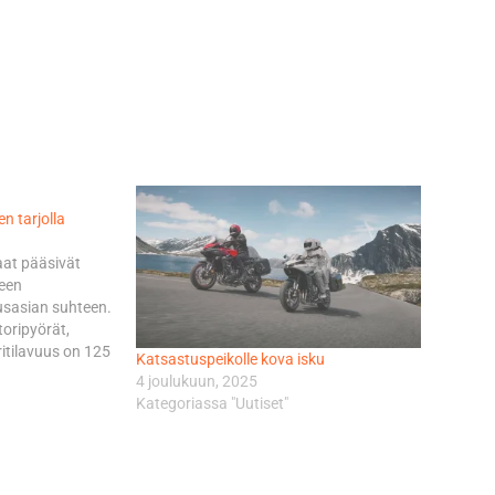
n tarjolla
at pääsivät
een
usasian suhteen.
oripyörät,
ritilavuus on 125
Katsastuspeikolle kova isku
isivat
4 joulukuun, 2025
la
Kategoriassa "Uutiset"
vollisuuden
 Jäsenmaa voi
ta velvoitetta
ystyy