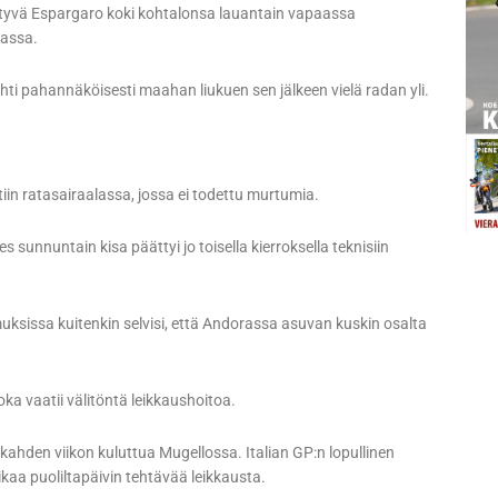
ytyvä Espargaro koki kohtalonsa lauantain vapaassa
kassa.
ti pahannäköisesti maahan liukuen sen jälkeen vielä radan yli.
in ratasairaalassa, jossa ei todettu murtumia.
unnuntain kisa päättyi jo toisella kierroksella teknisiin
ksissa kuitenkin selvisi, että Andorassa asuvan kuskin osalta
ka vaatii välitöntä leikkaushoitoa.
hden viikon kuluttua Mugellossa. Italian GP:n lopullinen
kaa puoliltapäivin tehtävää leikkausta.