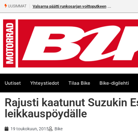
Valsarna päätti runkosarjan voittoputkeen
UUSIMMAT
Uutiset
Yhteystiedot
Tilaa Bike
Bike-digilehti
Rajusti kaatunut Suzukin 
leikkauspöydälle
19 toukokuun, 2015
Bike