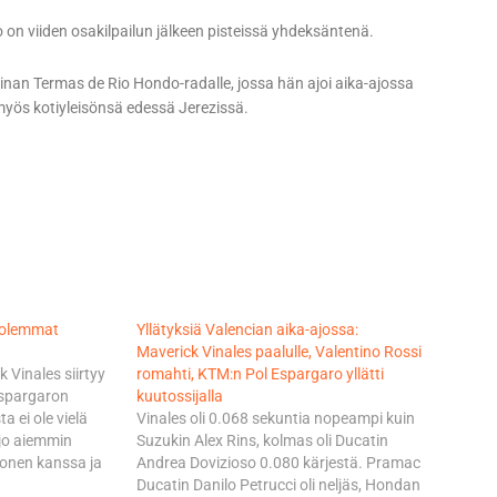
 on viiden osakilpailun jälkeen pisteissä yhdeksäntenä.
inan Termas de Rio Hondo-radalle, jossa hän ajoi aika-ajossa
myös kotiyleisönsä edessä Jerezissä.
molemmat
Yllätyksiä Valencian aika-ajossa:
Maverick Vinales paalulle, Valentino Rossi
 Vinales siirtyy
romahti, KTM:n Pol Espargaro yllätti
Espargaron
kuutossijalla
 ei ole vielä
Vinales oli 0.068 sekuntia nopeampi kuin
 jo aiemmin
Suzukin Alex Rins, kolmas oli Ducatin
onen kanssa ja
Andrea Dovizioso 0.080 kärjestä. Pramac
istus toisesta
Ducatin Danilo Petrucci oli neljäs, Hondan