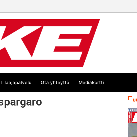
Tilaajapalvelu
Ota yhteyttä
Mediakortti
Espargaro
U