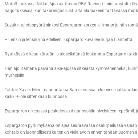
Moto3-luokassa Niklas Ajoa ajattavan RBA Racing-tiimin taustalta lö
harjoituksessa, kun takarengas luisti alta alamäkeen taittavassa mut
Suzukin tehdaspyörä sinkosi Espargaron korkealle ilmaan ja hän tömäh
– Lensin ja lensin yhä edelleen, Espargaro kuvailee hurjaa tilannetta.
Rytäkässä oikeaa kättään ja alaselkäänsä loukannut Espargaro tutkitti
Hän ajoi samana päivänä aika-ajossa sitkeästä kymmenenneksi, kunnes s
murheisiin.
Tohtori Xavier Mirin maanantaina Barcelonassa tekemissä jatkotutkimu
kaikki ei ole sittenkään kunnossa.
Espargaron oikeasssa peukalossa diganosoitiin nivelsiteen repeämä, jo
Espargaron pyrkimyksenä on ajaa seuraavassa osakilpailussa vajaan ka
kohtalo on luonnollisesti kuitenkin vielä avoin ennen tänään Suomen ai