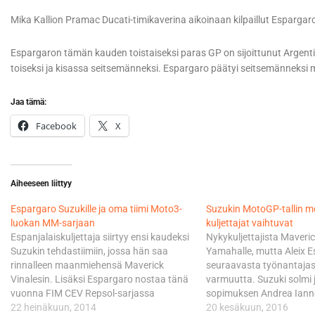
Mika Kallion Pramac Ducati-timikaverina aikoinaan kilpaillut Espargaro
Espargaron tämän kauden toistaiseksi paras GP on sijoittunut Argenti
toiseksi ja kisassa seitsemänneksi. Espargaro päätyi seitsemänneksi 
Jaa tämä:
Facebook
X
Aiheeseen liittyy
Espargaro Suzukille ja oma tiimi Moto3-
Suzukin MotoGP-tallin 
luokan MM-sarjaan
kuljettajat vaihtuvat
Espanjalaiskuljettaja siirtyy ensi kaudeksi
Nykykuljettajista Maverick
Suzukin tehdastiimiin, jossa hän saa
Yamahalle, mutta Aleix 
rinnalleen maanmiehensä Maverick
seuraavasta työnantajasta
Vinalesin. Lisäksi Espargaro nostaa tänä
varmuutta. Suzuki solmi
vuonna FIM CEV Repsol-sarjassa
sopimuksen Andrea Iann
operoivan Moto3-luokan tiiminsä MM-
22 heinäkuun, 2014
tänään tuli odotettu vahv
20 kesäkuun, 2016