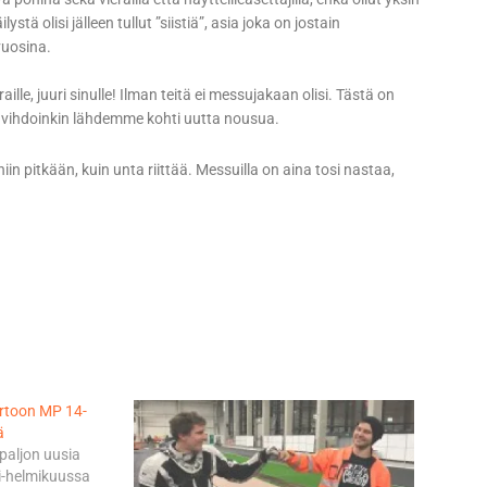
lystä olisi jälleen tullut ”siistiä”, asia joka on jostain
vuosina.
eraille, juuri sinulle! Ilman teitä ei messujakaan olisi. Tästä on
yt vihdoinkin lähdemme kohti uutta nousua.
iin pitkään, kuin unta riittää. Messuilla on aina tosi nastaa,
ertoon MP 14-
ä
paljon uusia
i-helmikuussa