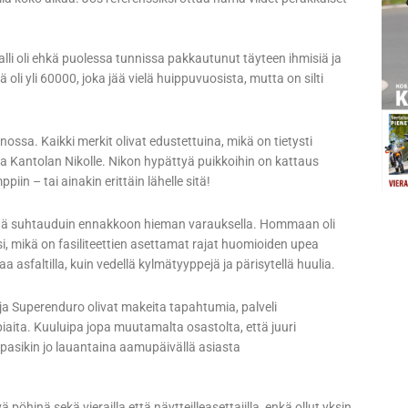
alli oli ehkä puolessa tunnissa pakkautunut täyteen ihmisiä ja
 oli yli 60000, joka jää vielä huippuvuosista, mutta on silti
nnossa. Kaikki merkit olivat edustettuina, mikä on tietysti
a Kantolan Nikolle. Nikon hypättyä puikkoihin on kattaus
n – tai ainakin erittäin lähelle sitä!
ättä suhtauduin ennakkoon hieman varauksella. Hommaan oli
ksi, mikä on fasiliteettien asettamat rajat huomioiden upea
asfaltilla, kuin vedellä kylmätyyppejä ja pärisytellä huulia.
 ja Superenduro olivat makeita tapahtumia, palveli
aita. Kuuluipa jopa muutamalta osastolta, että juuri
upasikin jo lauantaina aamupäivällä asiasta
hinä sekä vierailla että näytteilleasettajilla, enkä ollut yksin