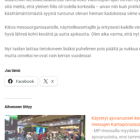
sitä mieltä, että yleinen fiilis oli todella korkealla – aivan niin kuin prätkäi
käsittämättömästä syystä tuntunut olevan hieman kadoksissa viime 
Kiitos messuorganisaatiolle, näytteilleasettajille ja erityisesti kaikille vi
hyvä lähteä kohti kevättä ja uutta ajokautta. Olen aika varma, että n
Nyt taidan laittaa tietokoneen lisäksi puhelimen pois päältä ja nukkua n
mutta onneksi ne ovat vain kerran vuodessa!
Jaa tämä:
Facebook
X
Aiheeseen liittyy
Käytetyt ajovarusteet ki
messujen Kamapörssiss
- MP-messuilla myydään 
ajovarusteita, ensi tamm