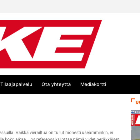
Tilaajapalvelu
Ota yhteyttä
Mediakortti
U
suilla. Vaikka vierailtua on tullut monesti useamminkin, ei
lla koko aikaa. Jos referenssiksi ottaa nämä viidet peräkkäiset