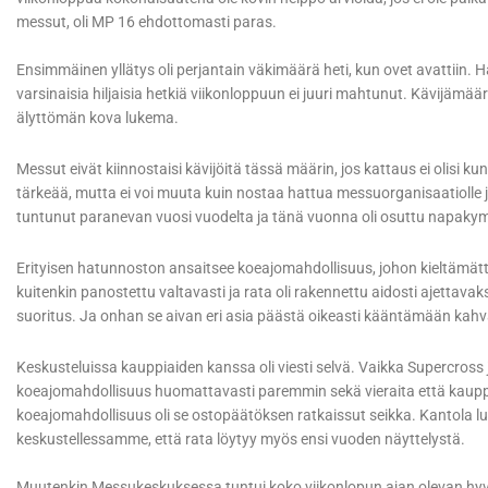
messut, oli MP 16 ehdottomasti paras.
Ensimmäinen yllätys oli perjantain väkimäärä heti, kun ovet avattiin. H
varsinaisia hiljaisia hetkiä viikonloppuun ei juuri mahtunut. Kävijämäärä
älyttömän kova lukema.
Messut eivät kiinnostaisi kävijöitä tässä määrin, jos kattaus ei olisi ku
tärkeää, mutta ei voi muuta kuin nostaa hattua messuorganisaatiolle j
tuntunut paranevan vuosi vuodelta ja tänä vuonna oli osuttu napakymppii
Erityisen hatunnoston ansaitsee koeajomahdollisuus, johon kieltäm
kuitenkin panostettu valtavasti ja rata oli rakennettu aidosti ajettava
suoritus. Ja onhan se aivan eri asia päästä oikeasti kääntämään kahvaa 
Keskusteluissa kauppiaiden kanssa oli viesti selvä. Vaikka Supercross
koeajomahdollisuus huomattavasti paremmin sekä vieraita että kauppi
koeajomahdollisuus oli se ostopäätöksen ratkaissut seikka. Kantola l
keskustellessamme, että rata löytyy myös ensi vuoden näyttelystä.
Muutenkin Messukeskuksessa tuntui koko viikonlopun ajan olevan hyvä pö