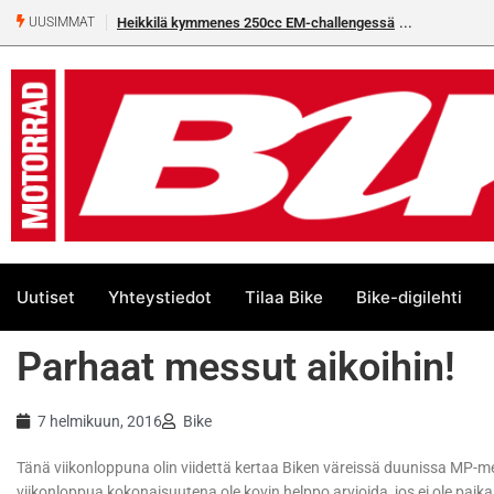
Heikkilä kymmenes 250cc EM-challengessä
UUSIMMAT
Uutiset
Yhteystiedot
Tilaa Bike
Bike-digilehti
Parhaat messut aikoihin!
7 helmikuun, 2016
Bike
Tänä viikonloppuna olin viidettä kertaa Biken väreissä duunissa MP-mes
viikonloppua kokonaisuutena ole kovin helppo arvioida, jos ei ole paika