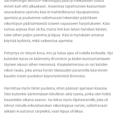
Sachsenringin MotoGP-viikonloppu päättyi meikäläisen osalta
ennen kuin ehti alkaakaan. Assenissa tapahtuneen kaatumisen
seurauksena operoitu käsi ei mahdollistanut täysipainoista
ajamista ja jouduimme valitettavasti tekemään päätöksen
viikonlopun päättämisestä toiseen vapaaseen harjoitukseen. Käsi
tuntuu arjessa ihan ok:lta, mutta heti kun laitan hanskan käteen,
tulee siihen paljon painetta ja kipua. Käsi ei myöskään antanut
käyttää kytkintä, mikä vaikeuttaa ajamista.
Pettymys on tietysti kova, into ja halua ajaa oli todella korkealla. Nyt
kuitenkin katse on käännetty Bronohon ja käden kuntouttamiseen
täyteen iskuun siihen mennessä. Kisakalenterissa on nyt kahden
viikon tauko, joka antaa hyvän tilaisuuden parannella käsi ennen
kauden toisen puoliskon käynnistämistä Bronosta.
Harmittaa myös tiimin puolesta, etten päässyt ajamaan kisassa.
Olen kuitenkin äärimmäisen kiitollinen siitä tuesta, jonka olen heiltä
haasteiden aikana saanut. Iso kiitos myös Alpinestarsille, joka oli
tehnyt minulle erikoishanskan viikonloppua varten, valitettavasti
sekään ei auttanut tarpeeksi, vaan kipua oli liikaa.