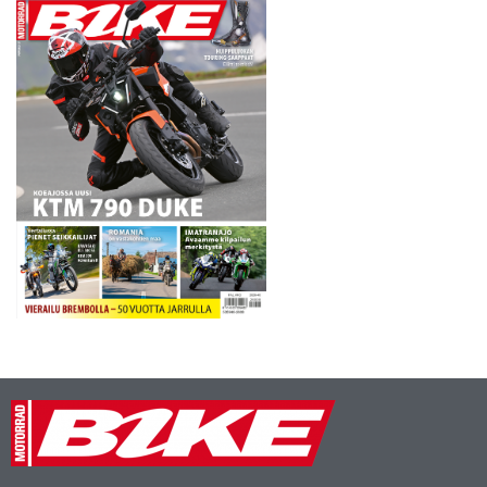
joutui urakoimaan kaksi…