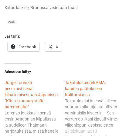
Kiitos kaikille, Bronossa vedetään taas!
– Niki
Jaa tämä:
Facebook
X
Aiheeseen liittyy
Jorge Lorenzo
Takatalo taisteli AMA-
pessimistisenä
kauden päätökseen
kilpailemisestaan Japanissa:
Kaliforniassa
”Käsi ei tunnu yhtään
Takatalo ajoi itsensä jälleen
paremmalta”
suoraan aika-ajoista päivän
Lorenzo loukkasi itsensä
varsinaisiin kisaeriin. - Sen
ensin Aragonian kilpailussa
verran otti käsi kipeää viime
ja uudelleen Thaimaan
viikonlopun kisoissa etten
harjoituksissa, missä hänelle
voinut treenata tällä viikolla
27 elokuun, 2013