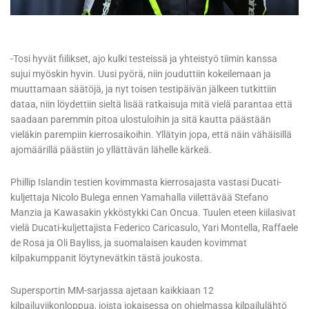
-Tosi hyvät fiilikset, ajo kulki testeissä ja yhteistyö tiimin kanssa
sujui myöskin hyvin. Uusi pyörä, niin jouduttiin kokeilemaan ja
muuttamaan säätöjä, ja nyt toisen testipäivän jälkeen tutkittiin
dataa, niin löydettiin sieltä lisää ratkaisuja mitä vielä parantaa että
saadaan paremmin pitoa ulostuloihin ja sitä kautta päästään
vieläkin parempiin kierrosaikoihin. Yllätyin jopa, että näin vähäisillä
ajomäärillä päästiin jo yllättävän lähelle kärkeä.
Phillip Islandin testien kovimmasta kierrosajasta vastasi Ducati-
kuljettaja Nicolo Bulega ennen Yamahalla viilettävää Stefano
Manzia ja Kawasakin ykköstykki Can Oncua. Tuulen eteen kiilasivat
vielä Ducati-kuljettajista Federico Caricasulo, Yari Montella, Raffaele
de Rosa ja Oli Bayliss, ja suomalaisen kauden kovimmat
kilpakumppanit löytynevätkin tästä joukosta.
Supersportin MM-sarjassa ajetaan kaikkiaan 12
kilpailuviikonloppua, joista jokaisessa on ohjelmassa kilpailulähtö