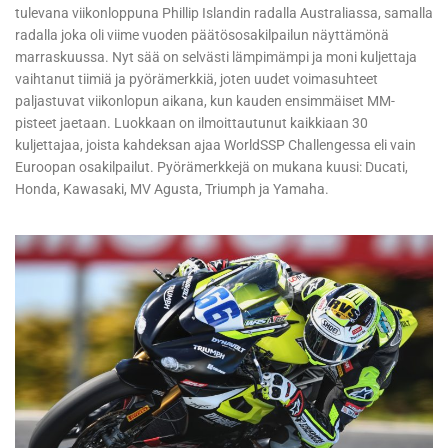
tulevana viikonloppuna Phillip Islandin radalla Australiassa, samalla
radalla joka oli viime vuoden päätösosakilpailun näyttämönä
marraskuussa. Nyt sää on selvästi lämpimämpi ja moni kuljettaja
vaihtanut tiimiä ja pyörämerkkiä, joten uudet voimasuhteet
paljastuvat viikonlopun aikana, kun kauden ensimmäiset MM-
pisteet jaetaan. Luokkaan on ilmoittautunut kaikkiaan 30
kuljettajaa, joista kahdeksan ajaa WorldSSP Challengessa eli vain
Euroopan osakilpailut. Pyörämerkkejä on mukana kuusi: Ducati,
Honda, Kawasaki, MV Agusta, Triumph ja Yamaha.