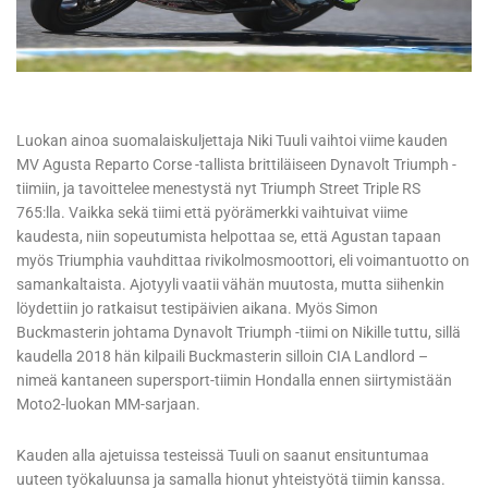
Luokan ainoa suomalaiskuljettaja Niki Tuuli vaihtoi viime kauden
MV Agusta Reparto Corse -tallista brittiläiseen Dynavolt Triumph -
tiimiin, ja tavoittelee menestystä nyt Triumph Street Triple RS
765:lla. Vaikka sekä tiimi että pyörämerkki vaihtuivat viime
kaudesta, niin sopeutumista helpottaa se, että Agustan tapaan
myös Triumphia vauhdittaa rivikolmosmoottori, eli voimantuotto on
samankaltaista. Ajotyyli vaatii vähän muutosta, mutta siihenkin
löydettiin jo ratkaisut testipäivien aikana. Myös Simon
Buckmasterin johtama Dynavolt Triumph -tiimi on Nikille tuttu, sillä
kaudella 2018 hän kilpaili Buckmasterin silloin CIA Landlord –
nimeä kantaneen supersport-tiimin Hondalla ennen siirtymistään
Moto2-luokan MM-sarjaan.
Kauden alla ajetuissa testeissä Tuuli on saanut ensituntumaa
uuteen työkaluunsa ja samalla hionut yhteistyötä tiimin kanssa.