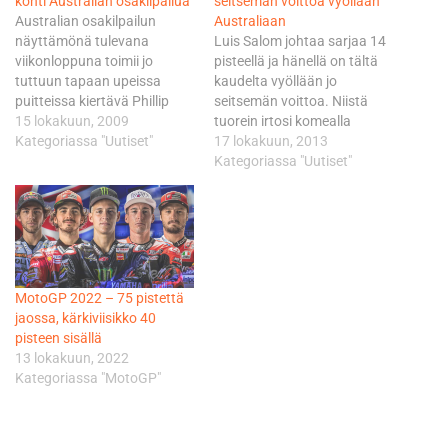
kohti Australian osakilpailua
seitsemän voittoa vyöllään
Australian osakilpailun
Australiaan
näyttämönä tulevana
Luis Salom johtaa sarjaa 14
viikonloppuna toimii jo
pisteellä ja hänellä on tältä
tuttuun tapaan upeissa
kaudelta vyöllään jo
puitteissa kiertävä Phillip
seitsemän voittoa. Niistä
Islandin rata. Ajo
15 lokakuun, 2009
tuorein irtosi komealla
Interwettenin Derbi-kaksikko
Kategoriassa "Uutiset"
tavalla viime sunnuntaina
17 lokakuun, 2013
Sandro Cortese ja Dominique
Malesiassa. - Johto on hyvä,
Kategoriassa "Uutiset"
Aegerter matkaa kohti
mutta paljon pisteitä on vielä
Australian osakilpailua
jaossakin. Nautimme
luottavaisin mielin edellisen,
tietenkin jokaisesta voitosta,
Estorilissa ajetun kilpailun
mutta menneeseen ei voi sen
vahvojen suoritusten
suuremmin katsoa. On
saattelemana. Estorilin
elettävä tiukasti tässä
MotoGP 2022 – 75 pistettä
tapaan Phillip Islandin rata
hetkessä, naulaa…
jaossa, kärkiviisikko 40
on tunnettu nopeista
pisteen sisällä
sääolojen vaihteluista ja
13 lokakuun, 2022
ajoittain tuulisista
Kategoriassa "MotoGP"
olosuhteista,…