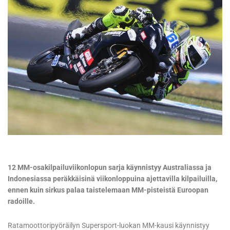
12 MM-osakilpailuviikonlopun sarja käynnistyy Australiassa ja
Indonesiassa peräkkäisinä viikonloppuina ajettavilla kilpailuilla,
ennen kuin sirkus palaa taistelemaan MM-pisteistä Euroopan
radoille.
Ratamoottoripyöräilyn Supersport-luokan MM-kausi käynnistyy