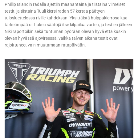
Phillip Islandin radalla ajettiin maanantaina ja tiistaina viimeiset
testit, ja tiistaina Tuuli kiersi radan 57 kertaa päätyen
tulosluettelossa riville kahdeksan. Yksittäistä huippukierrosaikaa
tärkeämpää oli hakea säätöjä itse kilpailua varten, ja testien jälkeen
Niki raportoikin sekä tuntuman pyörään olevan hyvä että kuskin
olevan hyvässä ajovireessä, vaikka talven aikana testit ovat
rajoittuneet vain muutamaan ratapäivään.