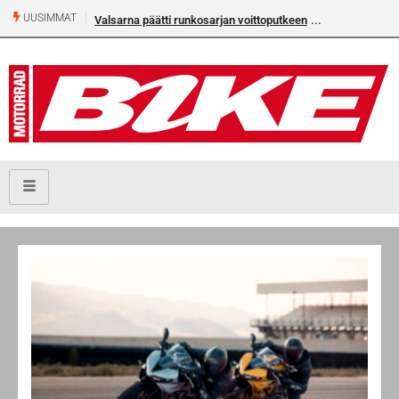
UUSIMMAT
Valsarna päätti runkosarjan voittoputkeen
Älä missaa tämän k
numeroa!