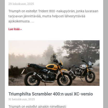
29 lokakuun, 2025
Triumph on esitellyt Trident 800 -nakupyörän, jonka luvataan
tarjoavan jännittävää, mutta helposti lähestyttävää
ajokokemusta.
Lue lisää »
Triumphilta Scrambler 400:n uusi XC-versio
31 heinäkuun, 2025
Triumph on esitellyt ainakin nimellisesti