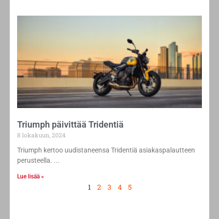
Triumph päivittää Tridentiä
8 lokakuun, 2024
Triumph kertoo uudistaneensa Tridentiä asiakaspalautteen
perusteella.
Lue lisää »
1
2
3
4
5