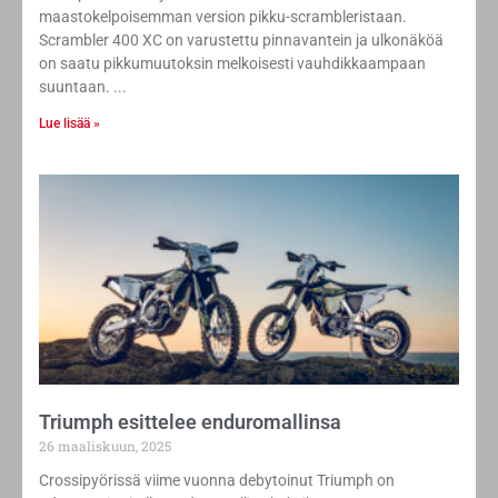
maastokelpoisemman version pikku-scrambleristaan.
Scrambler 400 XC on varustettu pinnavantein ja ulkonäköä
on saatu pikkumuutoksin melkoisesti vauhdikkaampaan
suuntaan.
Lue lisää »
Triumph esittelee enduromallinsa
26 maaliskuun, 2025
Crossipyörissä viime vuonna debytoinut Triumph on