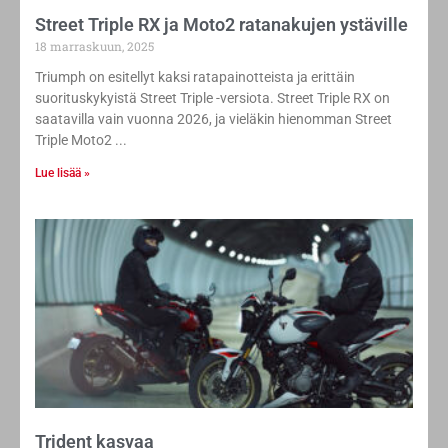
Street Triple RX ja Moto2 ratanakujen ystäville
18 marraskuun, 2025
Triumph on esitellyt kaksi ratapainotteista ja erittäin
suorituskykyistä Street Triple -versiota. Street Triple RX on
saatavilla vain vuonna 2026, ja vieläkin hienomman Street
Triple Moto2
Lue lisää »
Trident kasvaa