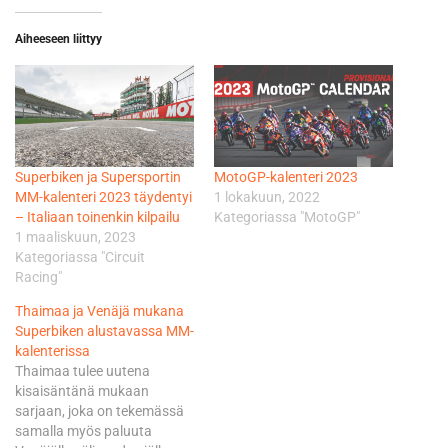
Aiheeseen liittyy
Superbiken ja Supersportin
MotoGP-kalenteri 2023
MM-kalenteri 2023 täydentyi
1 lokakuun, 2022
– Italiaan toinenkin kilpailu
Kategoriassa "MotoGP"
1 maaliskuun, 2023
Kategoriassa "Circuit
Racing"
Thaimaa ja Venäjä mukana
Superbiken alustavassa MM-
kalenterissa
Thaimaa tulee uutena
kisaisäntänä mukaan
sarjaan, joka on tekemässä
samalla myös paluuta