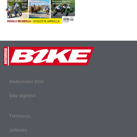
Mediatiedot 2026
Bike-digilehti
Tietosuoja
Julkaistu