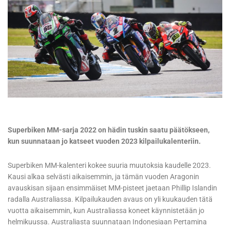
Superbiken MM-sarja 2022 on hädin tuskin saatu päätökseen,
kun suunnataan jo katseet vuoden 2023 kilpailukalenteriin.
Superbiken MM-kalenteri kokee suuria muutoksia kaudelle 2023.
Kausi alkaa selvästi aikaisemmin, ja tämän vuoden Aragonin
avauskisan sijaan ensimmäiset MM-pisteet jaetaan Phillip Islandin
radalla Australiassa. Kilpailukauden avaus on yli kuukauden tätä
vuotta aikaisemmin, kun Australiassa koneet käynnistetään jo
helmikuussa. Australiasta suunnataan Indonesiaan Pertamina