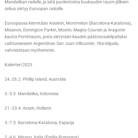
Mandalikan radalle, ja siitä puolentoista kuukauden tauon jälkeen
sirkus siirtyy Euroopan radoille.
Euroopassa kierretään Assenin, Montmelon (Barcelona-Katalonia),
Misanon, Donington Parkin, Mostin, Magny-Coursin ja Aragonin
kautta Portimaoon, josta siirrytään kauden päätösosakilpailuksi
vaihtuneeseen Argentiinan San Juan Villicumiin. Yksi kilpailu
vahvistetaan myöhemmin.
Kalenteri 2023
24.-26.2. Phillip Island, Australia
3.-5.3. Mandalika, Indonesia
21.-23.4. Assen, Hollanti
5.-7.5. Barcelona-Katalonia, Espanja
2.-4.6. Misano, Italia (Emilia-Romagna)