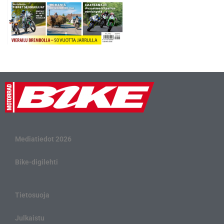
Mediatiedot 2026
Bike-digilehti
Tietosuoja
Julkaistu