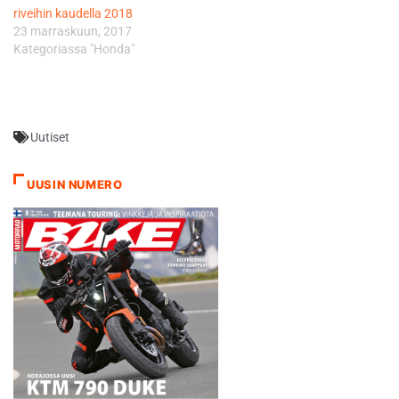
riveihin kaudella 2018
Yamahan, joka solmi tallin
23 marraskuun, 2017
kanssa…
Kategoriassa "Honda"
Uutiset
UUSIN NUMERO