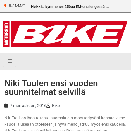
UUSIMMAT
Heikkilä kymmenes 250cc EM-challengessä
Niki Tuulen ensi vuoden
suunnitelmat selvillä
7 marraskuun, 2016
Bike
Niki Tuuli on ihastuttanut suomalaista moottoripyörä kansaa viime
kaudella useaan otteeseen ja hyvä meno jatkuu myös ensi kaudella.
Niki Tuuli otti yleisönsä Milanossa järjestetyssä Yamahan