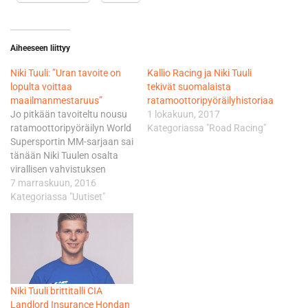
Aiheeseen liittyy
Niki Tuuli: ”Uran tavoite on
Kallio Racing ja Niki Tuuli
lopulta voittaa
tekivät suomalaista
maailmanmestaruus”
ratamoottoripyöräilyhistoriaa
Jo pitkään tavoiteltu nousu
1 lokakuun, 2017
ratamoottoripyöräilyn World
Kategoriassa "Road Racing"
Supersportin MM-sarjaan sai
tänään Niki Tuulen osalta
virallisen vahvistuksen
Italian EICMA-messuilla, kun
7 marraskuun, 2016
Tuuli, Kallio Racing ja
Kategoriassa "Uutiset"
Yamaha Motor Europe
julkistivat sopimuksen
täydestä kilpailukaudesta
2017. Tuulen ajamat kolme
villin kortin MM-osakilpailua
syksyllä 2016 vakuuttivat
Niki Tuuli brittitalli CIA
näytöillään sekä Kallio
Landlord Insurance Hondan
Racingin väen että