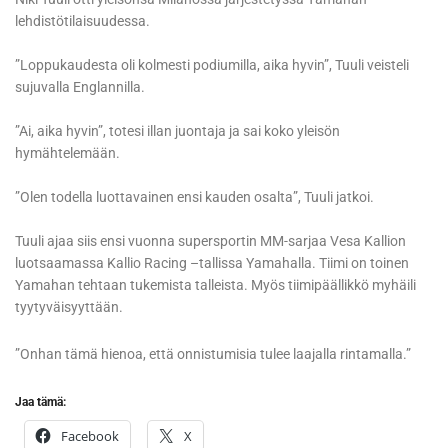
lehdistötilaisuudessa.
”Loppukaudesta oli kolmesti podiumilla, aika hyvin”, Tuuli veisteli
sujuvalla Englannilla.
”Ai, aika hyvin”, totesi illan juontaja ja sai koko yleisön
hymähtelemään.
”Olen todella luottavainen ensi kauden osalta”, Tuuli jatkoi.
Tuuli ajaa siis ensi vuonna supersportin MM-sarjaa Vesa Kallion
luotsaamassa Kallio Racing –tallissa Yamahalla. Tiimi on toinen
Yamahan tehtaan tukemista talleista. Myös tiimipäällikkö myhäili
tyytyväisyyttään.
”Onhan tämä hienoa, että onnistumisia tulee laajalla rintamalla.”
Jaa tämä:
Facebook
X