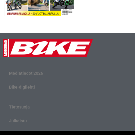
Mediatiedot 2026
Bike-digilehti
Tietosuoja
Julkaistu