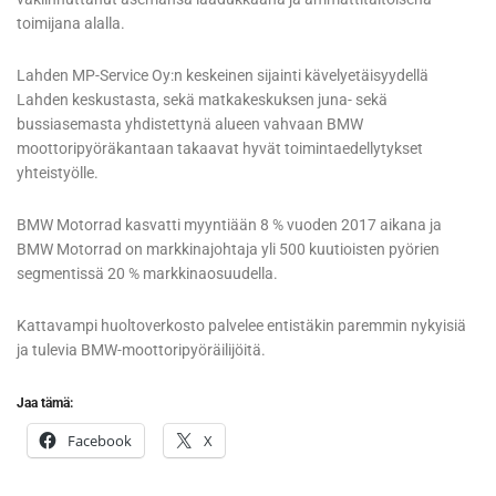
toimijana alalla.
Lahden MP-Service Oy:n keskeinen sijainti kävelyetäisyydellä
Lahden keskustasta, sekä matkakeskuksen juna- sekä
bussiasemasta yhdistettynä alueen vahvaan BMW
moottoripyöräkantaan takaavat hyvät toimintaedellytykset
yhteistyölle.
BMW Motorrad kasvatti myyntiään 8 % vuoden 2017 aikana ja
BMW Motorrad on markkinajohtaja yli 500 kuutioisten pyörien
segmentissä 20 % markkinaosuudella.
Kattavampi huoltoverkosto palvelee entistäkin paremmin nykyisiä
ja tulevia BMW-moottoripyöräilijöitä.
Jaa tämä:
Facebook
X