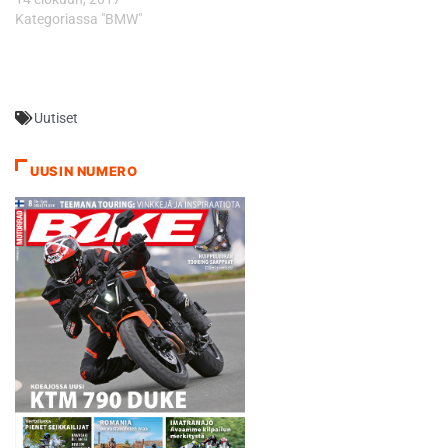
Service verkostojen
Kategoriassa "BMW"
työnjohtajia ja
varaosamyyjiä hallitsemaan
työskentelyn erittäin
korkealaatuisten…
Uutiset
UUSIN NUMERO