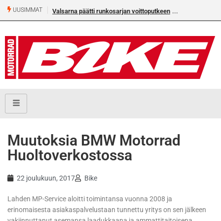
UUSIMMAT
Valsarna päätti runkosarjan voittoputkeen
Muutoksia BMW Motorrad
Huoltoverkostossa
22 joulukuun, 2017
Bike
Lahden MP-Service aloitti toimintansa vuonna 2008 ja
erinomaisesta asiakaspalvelustaan tunnettu yritys on sen jälkeen
vakiinnuttanut asemansa laadukkaana ja ammattitaitoisena