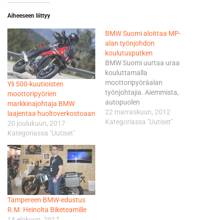
Aiheeseen liittyy
BMW Suomi aloittaa MP-
alan työnjohdon
koulutusputken
BMW Suomi uurtaa uraa
kouluttamalla
moottoripyöräalan
Yli 500-kuutioisten
työnjohtajia. Aiemmista,
moottoripyörien
autopuolen
markkinajohtaja BMW
kehitysprojekteista saatujen
22 marraskuun, 2012
laajentaa huoltoverkostoaan
hyvien kokemuksien
Kategoriassa "Uutiset"
20 joulukuun, 2017
perusteella oli varsin
Kategoriassa "Uutiset"
luonnollista, että myös BMW
Motorradille räätälöitiin oma
koulutusputki. BMW Suomi
on aiemmin tehnyt reilun
kuuden vuoden ajan
yhteistyötä Kehitysjohdon
Tampereen BMW-edustus
kanssa kehittämällä
R.M. Heinolta Biketeamille
valtuutettujen BMW ja MINI
14 elokuun, 2017