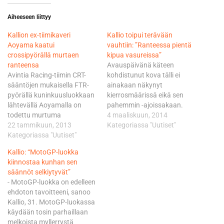
Aiheeseen liittyy
Kallion ex-tiimikaveri
Kallio toipui terävään
Aoyama kaatui
vauhtiin: ”Ranteessa pientä
crossipyörällä murtaen
kipua vasureissa”
ranteensa
Avauspäivänä käteen
Avintia Racing-tiimin CRT-
kohdistunut kova tälli ei
sääntöjen mukaisella FTR-
ainakaan näkynyt
pyörällä kuninkuusluokkaan
kierrosmäärissä eikä sen
lähtevällä Aoyamalla on
pahemmin -ajoissakaan.
todettu murtuma
Kallio urakoi tiistaina Kalex-
4 maaliskuun, 2014
vasemmassa ranteessa.
22 tammikuun, 2013
pyörällään olosuhteet
Kategoriassa "Uutiset"
Aoyaman vamma syntyi, kun
Kategoriassa "Uutiset"
huomioon ottaen
hän kaatui
kunnioitettavat 79 kierrosta,
Kallio: “MotoGP-luokka
motocrosspyörällä
joista nopein kulki lukemin
kiinnostaa kunhan sen
Barcelonan lähettyvillä
1.32,698. - Ei tuo vasen
säännöt selkiytyvät”
harjoitellessaan. Epäonnen
ranne nyt niin paha ole,
- MotoGP-luokka on edelleen
soturin Dexeus-klinikalla
vaikka siinä tuntuikin pientä
ehdoton tavoitteeni, sanoo
tutkineen tohtori Xavier Mirin
kipua vasemmalle
Kallio, 31. MotoGP-luokassa
viesti Aoyamalle oli
taittuvissa mutkissa. Otin
käydään tosin parhaillaan
yksiselitteinen: vähintään
aamulla särkylääkettä,
melkoista myllerrystä