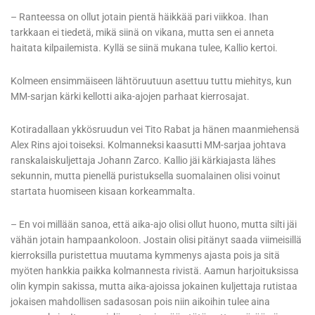
– Ranteessa on ollut jotain pientä häikkää pari viikkoa. Ihan
tarkkaan ei tiedetä, mikä siinä on vikana, mutta sen ei anneta
haitata kilpailemista. Kyllä se siinä mukana tulee, Kallio kertoi.
Kolmeen ensimmäiseen lähtöruutuun asettuu tuttu miehitys, kun
MM-sarjan kärki kellotti aika-ajojen parhaat kierrosajat.
Kotiradallaan ykkösruudun vei Tito Rabat ja hänen maanmiehensä
Alex Rins ajoi toiseksi. Kolmanneksi kaasutti MM-sarjaa johtava
ranskalaiskuljettaja Johann Zarco. Kallio jäi kärkiajasta lähes
sekunnin, mutta pienellä puristuksella suomalainen olisi voinut
startata huomiseen kisaan korkeammalta.
– En voi millään sanoa, että aika-ajo olisi ollut huono, mutta silti jäi
vähän jotain hampaankoloon. Jostain olisi pitänyt saada viimeisillä
kierroksilla puristettua muutama kymmenys ajasta pois ja sitä
myöten hankkia paikka kolmannesta rivistä. Aamun harjoituksissa
olin kympin sakissa, mutta aika-ajoissa jokainen kuljettaja rutistaa
jokaisen mahdollisen sadasosan pois niin aikoihin tulee aina