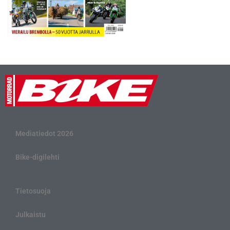
Mediatiedot 2026
Bike-digilehti
Tietosuoja
Julkaistu