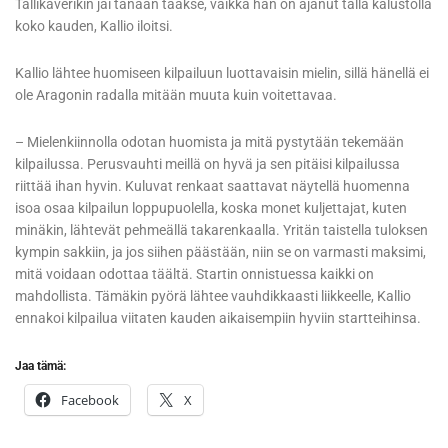
Tallikaverikin jäi tänään taakse, vaikka hän on ajanut tällä kalustolla
koko kauden, Kallio iloitsi.
Kallio lähtee huomiseen kilpailuun luottavaisin mielin, sillä hänellä ei
ole Aragonin radalla mitään muuta kuin voitettavaa.
– Mielenkiinnolla odotan huomista ja mitä pystytään tekemään
kilpailussa. Perusvauhti meillä on hyvä ja sen pitäisi kilpailussa
riittää ihan hyvin. Kuluvat renkaat saattavat näytellä huomenna
isoa osaa kilpailun loppupuolella, koska monet kuljettajat, kuten
minäkin, lähtevät pehmeällä takarenkaalla. Yritän taistella tuloksen
kympin sakkiin, ja jos siihen päästään, niin se on varmasti maksimi,
mitä voidaan odottaa täältä. Startin onnistuessa kaikki on
mahdollista. Tämäkin pyörä lähtee vauhdikkaasti liikkeelle, Kallio
ennakoi kilpailua viitaten kauden aikaisempiin hyviin startteihinsa.
Jaa tämä:
Facebook
X