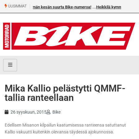
UUSIMMAT
urta Bike-numeroa!
Heikkilä kymmenes 250cc EM-challengessä
Mika Kallio pelästytti QMMF-
tallia ranteellaan
26 syyskuun, 2015
Bike
Edellisen Misanon kilpailun kaatumisessa ranteensa satuttanut
Kallio vakuutti kuitenkin olevansa täydessä ajokunnossa.