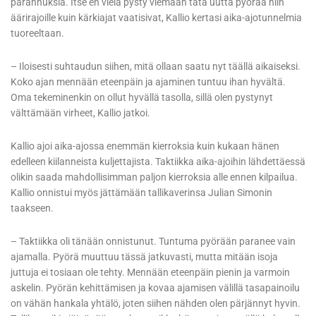
parannuksia. Itse en vielä pysty viemään tätä uutta pyörää niin
äärirajoille kuin kärkiajat vaatisivat, Kallio kertasi aika-ajotunnelmia
tuoreeltaan.
– Iloisesti suhtaudun siihen, mitä ollaan saatu nyt täällä aikaiseksi.
Koko ajan mennään eteenpäin ja ajaminen tuntuu ihan hyvältä.
Oma tekeminenkin on ollut hyvällä tasolla, sillä olen pystynyt
välttämään virheet, Kallio jatkoi.
Kallio ajoi aika-ajossa enemmän kierroksia kuin kukaan hänen
edelleen kiilanneista kuljettajista. Taktiikka aika-ajoihin lähdettäessä
olikin saada mahdollisimman paljon kierroksia alle ennen kilpailua.
Kallio onnistui myös jättämään tallikaverinsa Julian Simonin
taakseen.
– Taktiikka oli tänään onnistunut. Tuntuma pyörään paranee vain
ajamalla. Pyörä muuttuu tässä jatkuvasti, mutta mitään isoja
juttuja ei tosiaan ole tehty. Mennään eteenpäin pienin ja varmoin
askelin. Pyörän kehittämisen ja kovaa ajamisen välillä tasapainoilu
on vähän hankala yhtälö, joten siihen nähden olen pärjännyt hyvin.