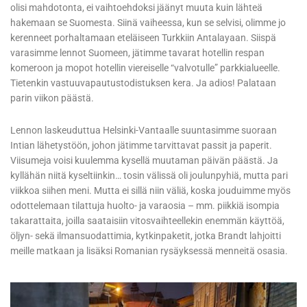
olisi mahdotonta, ei vaihtoehdoksi jäänyt muuta kuin lähteä
hakemaan se Suomesta. Siinä vaiheessa, kun se selvisi, olimme jo
kerenneet porhaltamaan eteläiseen Turkkiin Antalayaan. Siispä
varasimme lennot Suomeen, jätimme tavarat hotellin respan
komeroon ja mopot hotellin viereiselle “valvotulle” parkkialueelle.
Tietenkin vastuuvapautustodistuksen kera. Ja adios! Palataan
parin viikon päästä.
Lennon laskeuduttua Helsinki-Vantaalle suuntasimme suoraan
Intian lähetystöön, johon jätimme tarvittavat passit ja paperit.
Viisumeja voisi kuulemma kysellä muutaman päivän päästä. Ja
kyllähän niitä kyseltiinkin… tosin välissä oli joulunpyhiä, mutta pari
viikkoa siihen meni. Mutta ei sillä niin väliä, koska jouduimme myös
odottelemaan tilattuja huolto- ja varaosia – mm. piikkiä isompia
takarattaita, joilla saataisiin vitosvaihteellekin enemmän käyttöä,
öljyn- sekä ilmansuodattimia, kytkinpaketit, jotka Brandt lahjoitti
meille matkaan ja lisäksi Romanian rysäyksessä menneitä osasia.