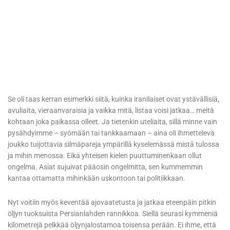
Se oli taas kerran esimerkki siitä, kuinka iranilaiset ovat ystävällisiä,
avuliaita, vieraanvaraisia ja vaikka mitä, listaa voisi jatkaa… meitä
kohtaan joka paikassa olleet. Ja tietenkin uteliaita, sillä minne vain
pysähdyimme – syömään tai tankkaamaan – aina oli ihmettelevä
joukko tuijottavia silmäpareja ympärillä kyselemässä mistä tulossa
ja mihin menossa. Eikä yhteisen kielen puuttuminenkaan ollut
ongelma. Asiat sujuivat pääosin ongelmitta, sen kummemmin
kantaa ottamatta mihinkään uskontoon tai politiikkaan.
Nyt voitiin myös keventää ajovaatetusta ja jatkaa eteenpäin pitkin
öljyn tuoksuista Persianlahden rannikkoa. Siellä seurasi kymmeniä
kilometrejä pelkkää öljynjalostamoa toisensa perään. Ei ihme, että