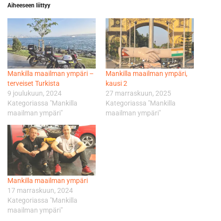
Aiheeseen liittyy
Mankilla maailman ympäri –
Mankilla maailman ympäri,
terveiset Turkista
kausi 2
9 joulukuun, 2024
27 marraskuun, 2025
Kategoriassa "Mankilla
Kategoriassa "Mankilla
maailman ympäri"
maailman ympäri"
Mankilla maailman ympäri
17 marraskuun, 2024
Kategoriassa "Mankilla
maailman ympäri"