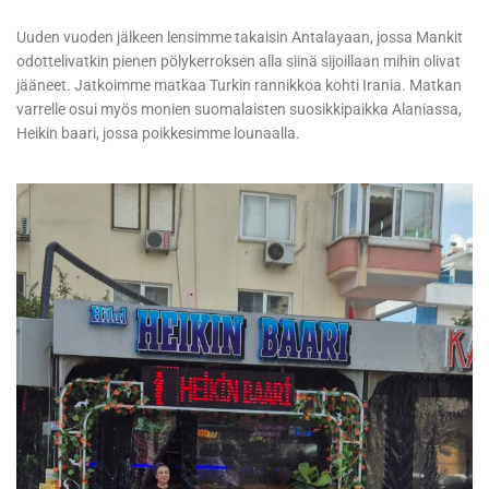
Uuden vuoden jälkeen lensimme takaisin Antalayaan, jossa Mankit
odottelivatkin pienen pölykerroksen alla siinä sijoillaan mihin olivat
jääneet. Jatkoimme matkaa Turkin rannikkoa kohti Irania. Matkan
varrelle osui myös monien suomalaisten suosikkipaikka Alaniassa,
Heikin baari, jossa poikkesimme lounaalla.