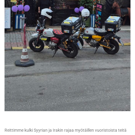
Reittimme kulki Syyrian ja Irakin rajaa myötäillen vuoristoista teitä