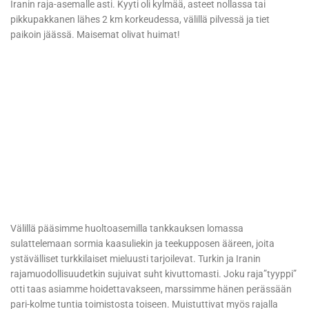
Iranin raja-asemalle asti. Kyyti oli kylmää, asteet nollassa tai
pikkupakkanen lähes 2 km korkeudessa, välillä pilvessä ja tiet
paikoin jäässä. Maisemat olivat huimat!
Välillä pääsimme huoltoasemilla tankkauksen lomassa
sulattelemaan sormia kaasuliekin ja teekupposen ääreen, joita
ystävälliset turkkilaiset mieluusti tarjoilevat. Turkin ja Iranin
rajamuodollisuudetkin sujuivat suht kivuttomasti. Joku raja”tyyppi”
otti taas asiamme hoidettavakseen, marssimme hänen perässään
pari-kolme tuntia toimistosta toiseen. Muistuttivat myös rajalla