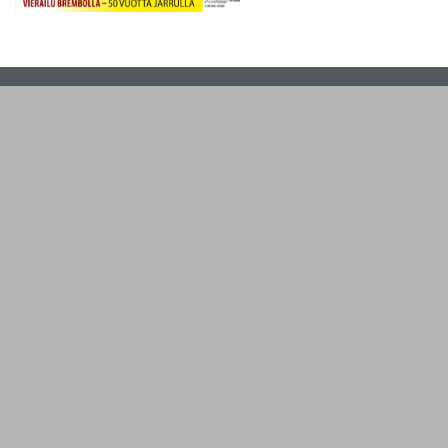
Mediatiedot 2026
Bike-digilehti
Tietosuoja
Julkaistu
© Copyright Motorrad Nordic AB, Karlavägen 96, 115 26 Stockholm, Sweden