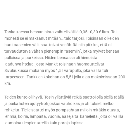
Tankattaessa bensan hinta vaihteli välillä 0,05–0,30 € litra. Tai
monesti se ei maksanut mitään… talo tarjosi. Toisinaan oikeiden
huoltoasemien välit saattoivat venähtää niin pitkiksi, että oli
turvauduttava vähän pienempiin “asemiin”, jotka myivät bensaa
pulloissa ja purkeissa. Niiden bensassa oli hienoista
laadunvaihtelua, josta Mankit toisinaan huomauttelivat.
Sivulaukussa mukana myös 1,5 l varapullo, joka välillä tuli
tarpeeseen. Tankkien kokohan on 5,5 l jolla ajaa maksimissaan 200
km.
Teiden kunto oli hyvä. Tosin yllättäviä reikiä saattoi olla siellä täällä
ja paikallisten ajotyyli oli joskus vauhdikas ja ohitukset melko
rohkeita. Tielle saattoi myös pompsahtaa milloin mitäkin otusta,
lehmiä, koiria, lampaita, vuohia, aaseja tai kameleita, joita oli välillä
laumoina tienpientareilla kuin poroja lapissa.