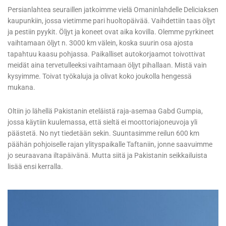
Persianlahtea seuraillen jatkoimme vielä Omaninlahdelle Deliciaksen
kaupunkiin, jossa vietimme pari huoltopäivää. Vaihdettiin taas öljyt
ja pestiin pyykit. Öljyt ja koneet ovat aika kovilla. Olemme pyrkineet
vaihtamaan öljyt n. 3000 km välein, koska suurin osa ajosta
tapahtuu kaasu pohjassa. Paikalliset autokorjaamot toivottivat
meidät aina tervetulleeksi vaihtamaan öljyt pihallaan. Mistä vain
kysyimme. Toivat työkaluja ja olivat koko joukolla hengessä
mukana.
Oltiin jo lähellä Pakistanin eteläistä raja-asemaa Gabd Gumpia,
jossa käytiin kuulemassa, että sieltä ei moottoriajoneuvoja yli
päästetä. No nyt tiedetään sekin. Suuntasimme reilun 600 km
päähän pohjoiselle rajan ylityspaikalle Taftaniin, jonne saavuimme
jo seuraavana iltapäivänä. Mutta siitä ja Pakistanin seikkailuista
lisää ensi kerralla.