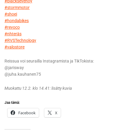
#blacksevenoy
#stormmotor
#shoei
#hondabikes
#revoco
#nhteräs
#RVSTechnology
#valostore
Reissua voi seurailla Instagramista ja TikTokista:
@jarisway
@juha.kauhanen75
Muokattu 12.2. klo 14.41: lisätty kuvia
Jaa tämä:
Facebook
X