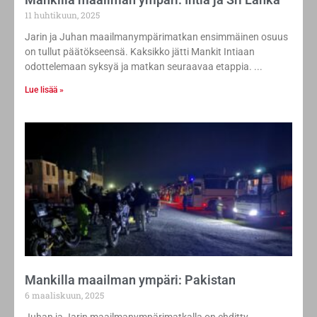
11 huhtikuun, 2025
Jarin ja Juhan maailmanympärimatkan ensimmäinen osuus
on tullut päätökseensä. Kaksikko jätti Mankit Intiaan
odottelemaan syksyä ja matkan seuraavaa etappia.
Lue lisää »
Mankilla maailman ympäri: Pakistan
6 maaliskuun, 2025