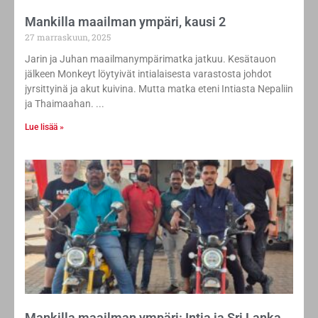
Mankilla maailman ympäri, kausi 2
27 marraskuun, 2025
Jarin ja Juhan maailmanympärimatka jatkuu. Kesätauon
jälkeen Monkeyt löytyivät intialaisesta varastosta johdot
jyrsittyinä ja akut kuivina. Mutta matka eteni Intiasta Nepaliin
ja Thaimaahan.
Lue lisää »
Mankilla maailman ympäri: Intia ja Sri Lanka