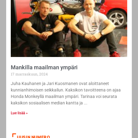
Mankilla maailman ympäri
17 marraskuun, 2024
Juha Kauhanen ja Jari Kuosmanen ovat aloittaneet
kunnianhimoisen seikkailun. Kaksikon tavoitteena on ajaa
Honda Monkeyllä maailman ympäri. Tarinaa voi seurata
kaksikon sosiaalisen median kantta ja
Lue lisää »
UUSIN NUMERO