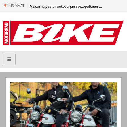
UUSIMMAT
Valsarna päätti runkosarjan voittoputkeen
Älä missaa täm
numeroa!