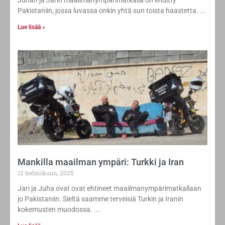
Juhan ja Jarin maailmanympärimatkalla on ehditty
Pakistaniin, jossa luvassa onkin yhtä sun toista haastetta.
Lue lisää »
Mankilla maailman ympäri: Turkki ja Iran
12 helmikuun, 2025
Jari ja Juha ovat ovat ehtineet maailmanympärimatkallaan
jo Pakistaniin. Sieltä saamme terveisiä Turkin ja Iranin
kokemusten muodossa.