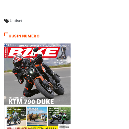
brittien Privateers Cupin
korvaavassa BSB Evo -
sarjassa. British Superbikes -
Uutiset
sarjaan on ilmoittaunut 29
kuljettajaa, joista 9 on Evo-
kuljettajia. Pekkasen lisäksi…
UUSIN NUMERO