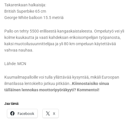
Takarenkaan halkaisija:
British Superbike 65 cm
George White balloon 15.5 metriä
Pallo on tehty 5500 erillisestä kangaskaistaleesta. Ompelutyö vei yli
kolme kuukautta ja vaati kahdeksan erikoisompelijan työpanosta,
kaksi muotoilusuunnittelijaa ja yli 80 km ompeluun käytettävää
vahvaa nauhaa.
Lähde: MCN
Kuumailmapalloille voi tulla yllättävää kysyntää, mikäli Euroopan
ilmatilassa lentokielto jatkuu pitkään…
Kiinnostaisiko sinua
tälläinen lennokas moottoripyöräkyyti? Kommentoi!
Jaa tämä:
Facebook
X