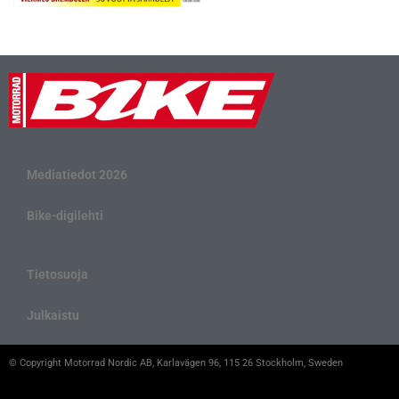
Mediatiedot 2026
Bike-digilehti
Tietosuoja
Julkaistu
© Copyright Motorrad Nordic AB, Karlavägen 96, 115 26 Stockholm, Sweden