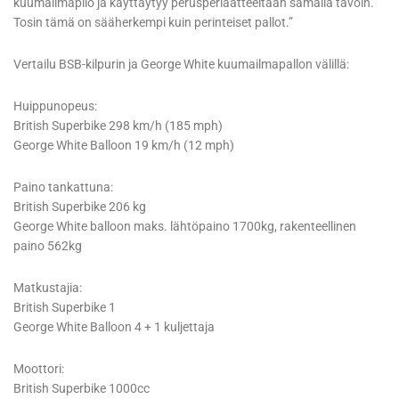
kuumailmapllo ja käyttäytyy perusperiaatteeltaan samalla tavoin.
Tosin tämä on sääherkempi kuin perinteiset pallot.”
Vertailu BSB-kilpurin ja George White kuumailmapallon välillä:
Huippunopeus:
British Superbike 298 km/h (185 mph)
George White Balloon 19 km/h (12 mph)
Paino tankattuna:
British Superbike 206 kg
George White balloon maks. lähtöpaino 1700kg, rakenteellinen
paino 562kg
Matkustajia:
British Superbike 1
George White Balloon 4 + 1 kuljettaja
Moottori:
British Superbike 1000cc