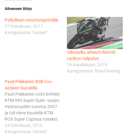
Aiheeseen liittyy
Palloillaan moottoripyörällä
27 heinäkuun, 2017
Kategoriassa "Uutiset"
Oikosulku aiheutti MotoE-
varikon tulipalon
19 maaliskuun, 2019
Kategoriassa "Road Racing"
Pauli Pekkanen BSB Evo -
sarjaan Suzukilla
Pauli Pekkanen voitti brittien
KTM 990 Super Duke -sarjan
mestaruuden vuonna 2007
ja tuli viime kaudella KTM
RC8 Super Cupissa toiseksi.
Tälle kaudelle Pekkanen
24 helmikuun, 2010
vaihtaa pyörämerkin
Kategoriassa "Uutiset"
Suzukiin ja ajaa uudessa,