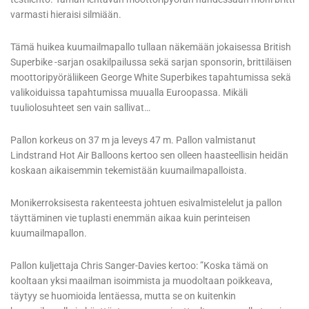
varmasti hieraisi silmiään.
Tämä huikea kuumailmapallo tullaan näkemään jokaisessa British
Superbike -sarjan osakilpailussa sekä sarjan sponsorin, brittiläisen
moottoripyöräliikeen George White Superbikes tapahtumissa sekä
valikoiduissa tapahtumissa muualla Euroopassa. Mikäli
tuuliolosuhteet sen vain sallivat…
Pallon korkeus on 37 m ja leveys 47 m. Pallon valmistanut
Lindstrand Hot Air Balloons kertoo sen olleen haasteellisin heidän
koskaan aikaisemmin tekemistään kuumailmapalloista.
Monikerroksisesta rakenteesta johtuen esivalmistelelut ja pallon
täyttäminen vie tuplasti enemmän aikaa kuin perinteisen
kuumailmapallon.
Pallon kuljettaja Chris Sanger-Davies kertoo: ”Koska tämä on
kooltaan yksi maailman isoimmista ja muodoltaan poikkeava,
täytyy se huomioida lentäessa, mutta se on kuitenkin