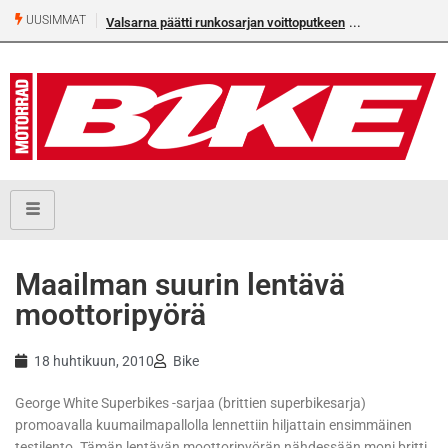
UUSIMMAT
Valsarna päätti runkosarjan voittoputkeen
Älä missaa täm
numeroa!
Maailman suurin lentävä
moottoripyörä
18 huhtikuun, 2010
Bike
George White Superbikes -sarjaa (brittien superbikesarja)
promoavalla kuumailmapallolla lennettiin hiljattain ensimmäinen
testilento. Tämän lentävän moottoripyörän nähdessään moni britti