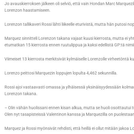
Jo avauskierroksen jälkeen oli selviö, että vain Hondan Marc Marquezi
Lorenzon haastamiseen.
Lorenzon tallikaveri Rossi lähti liikeelle eturivistä, mutta hän putosi 
Marquez sinnitteli Lorenzon takana vajaat kuusi kierrosta, mutta ei yht
etumatkan 15 kierrosta ennen ruutulippua ja kaksi edellistä GP:tä nimi
Viimeiset 13 kierrosta merkitsivät kylmäiselle Lorenzolle virheetöntä 
Lorenzo peittosi Marquezin loppujen lopulta 4,462 sekunnilla.
Rossi ajoi vastaavasti omassa ja ylhäisessä yksinäisyydessään kolm
Lorenzon takana.
– Olin vähän huolissani ennen kisan alkua, mutta se huoli osoittautui tu
Olen nyt tasapisteissä Valentinon kanssa ja Marquezilla on puolestaa
Marquez ja Rossi myönsivät rehdisti, että heillä ei ollut mitään jakoa L