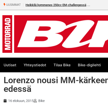
Heikkilä kymmenes 250cc EM-challengessä
UUSIMMAT
Uutiset
Yhteystiedot
Tilaa Bike
Bike-digilehti
Lorenzo nousi MM-kärkeen
edessä
16 elokuun, 2015
Bike