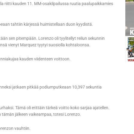
lla riitti kauden 11. MM-osakilpailussa ruutia paalupaikkamies
nopeaan tahtiin kärjessä huimistellaan duon kyydistä.
ään sen pitempään. Lorenzo oli tyylitellyt reilun sekunnin
insä vienyt Marquez tyytyi suosiolla kohtaloonsa.
kunniakujaa kauden viidenteen voittoon.
anneksi jatkaen pitkää podiumputkeaan 10,397 sekuntia
rhaksi. Tämä oli erittäin tärkeä voitto koko sarjaa ajatellen.
n tämän jälkeen vaikeampaa, totesi Lorenzo.
orenzon vauhtiin.