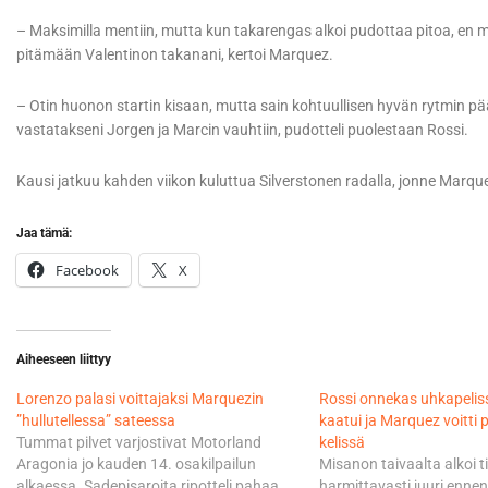
– Maksimilla mentiin, mutta kun takarengas alkoi pudottaa pitoa, en m
pitämään Valentinon takanani, kertoi Marquez.
– Otin huonon startin kisaan, mutta sain kohtuullisen hyvän rytmin pä
vastatakseni Jorgen ja Marcin vauhtiin, pudotteli puolestaan Rossi.
Kausi jatkuu kahden viikon kuluttua Silverstonen radalla, jonne Marq
Jaa tämä:
Facebook
X
Aiheeseen liittyy
Lorenzo palasi voittajaksi Marquezin
Rossi onnekas uhkapelis
”hullutellessa” sateessa
kaatui ja Marquez voitti 
Tummat pilvet varjostivat Motorland
kelissä
Aragonia jo kauden 14. osakilpailun
Misanon taivaalta alkoi t
alkaessa. Sadepisaroita ripotteli pahaa
harmittavasti juuri ennen