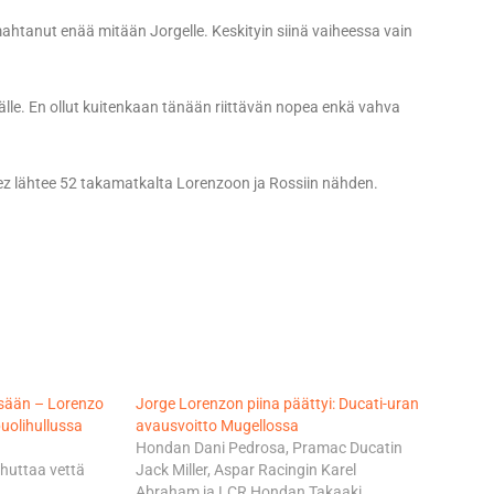
ahtanut enää mitään Jorgelle. Keskityin siinä vaiheessa vain
älle. En ollut kuitenkaan tänään riittävän nopea enkä vahva
uez lähtee 52 takamatkalta Lorenzoon ja Rossiin nähden.
sään – Lorenzo
Jorge Lorenzon piina päättyi: Ducati-uran
puolihullussa
avausvoitto Mugellossa
Hondan Dani Pedrosa, Pramac Ducatin
ihuttaa vettä
Jack Miller, Aspar Racingin Karel
Abraham ja LCR Hondan Takaaki