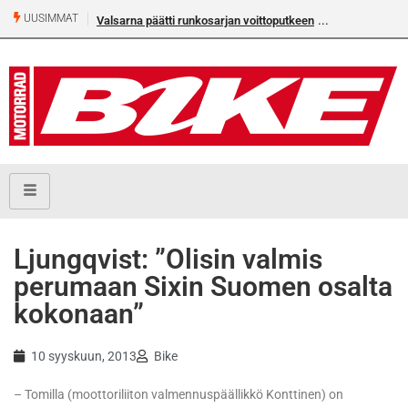
UUSIMMAT
Valsarna päätti runkosarjan voittoputkeen
Ljungqvist: ”Olisin valmis
perumaan Sixin Suomen osalta
kokonaan”
10 syyskuun, 2013
Bike
– Tomilla (moottoriliiton valmennuspäällikkö Konttinen) on