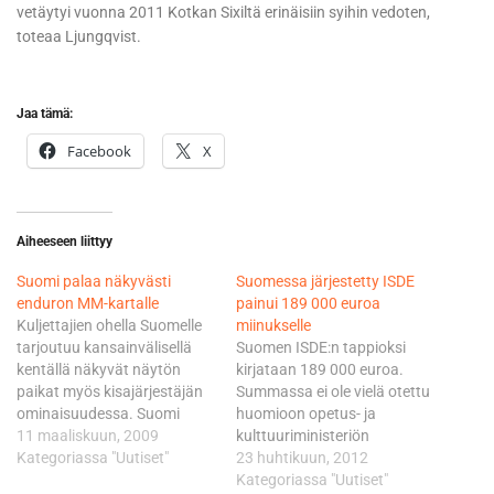
vetäytyi vuonna 2011 Kotkan Sixiltä erinäisiin syihin vedoten,
toteaa Ljungqvist.
Jaa tämä:
Facebook
X
Aiheeseen liittyy
Suomi palaa näkyvästi
Suomessa järjestetty ISDE
enduron MM-kartalle
painui 189 000 euroa
Kuljettajien ohella Suomelle
miinukselle
tarjoutuu kansainvälisellä
Suomen ISDE:n tappioksi
kentällä näkyvät näytön
kirjataan 189 000 euroa.
paikat myös kisajärjestäjän
Summassa ei ole vielä otettu
ominaisuudessa. Suomi
huomioon opetus- ja
palaa lajin MM-kartalle
11 maaliskuun, 2009
kulttuuriministeriön
13.-14. kesäkuuta, kun
Kategoriassa "Uutiset"
kansainvälisille arvokisoille
23 huhtikuun, 2012
Riihimäen suunnalla
myöntämää tappiotakuuta.
Kategoriassa "Uutiset"