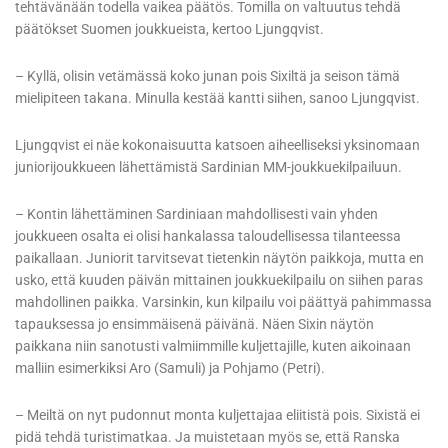
tehtävänään todella vaikea päätös. Tomilla on valtuutus tehdä
päätökset Suomen joukkueista, kertoo Ljungqvist.
– Kyllä, olisin vetämässä koko junan pois Sixiltä ja seison tämä
mielipiteen takana. Minulla kestää kantti siihen, sanoo Ljungqvist.
Ljungqvist ei näe kokonaisuutta katsoen aiheelliseksi yksinomaan
juniorijoukkueen lähettämistä Sardinian MM-joukkuekilpailuun.
– Kontin lähettäminen Sardiniaan mahdollisesti vain yhden
joukkueen osalta ei olisi hankalassa taloudellisessa tilanteessa
paikallaan. Juniorit tarvitsevat tietenkin näytön paikkoja, mutta en
usko, että kuuden päivän mittainen joukkuekilpailu on siihen paras
mahdollinen paikka. Varsinkin, kun kilpailu voi päättyä pahimmassa
tapauksessa jo ensimmäisenä päivänä. Näen Sixin näytön
paikkana niin sanotusti valmiimmille kuljettajille, kuten aikoinaan
malliin esimerkiksi Aro (Samuli) ja Pohjamo (Petri).
– Meiltä on nyt pudonnut monta kuljettajaa eliitistä pois. Sixistä ei
pidä tehdä turistimatkaa. Ja muistetaan myös se, että Ranska