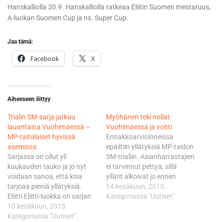
Hanskalliolla 20.9. Hanskalliolla ratkeaa Eliitin Suomen mestaruus,
A-luokan Suomen Cup ja ns. Super Cup.
Jaa tämä:
Facebook
X
Aiheeseen liittyy
Trialin SM-sarja jatkuu
Myöhänen teki nollat
lauantaina Vuohimäessä –
Vuohimäessä ja voitti
MP-taitolaiset hyvissä
Ennakkoarvioinneissa
asemissa
epäiltiin yllätyksiä MP-taidon
Sarjassa on ollut yli
SM-trialiin. Asianharrastajien
kuukauden tauko ja jo nyt
ei tarvinnut pettyä, sillä
voidaan sanoa, että kisa
yllärit alkoivat jo ennen
tarjoaa pieniä yllätyksiä.
varsinaista kilvanajoa. Timo
14 kesäkuun, 2015
Eliitti Eliitti-luokka on sarjan
Myöhäsen MM-alkukauden
Kategoriassa "Uutiset"
ylin taso ja siinä ratkaistaan
10 kesäkuun, 2015
menestys ei ehkä ole ollut
Suomen mestaruus.
Kategoriassa "Uutiset"
aivan toivottu. Englannin