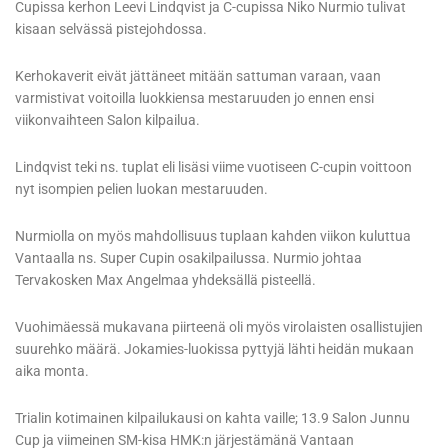
Cupissa kerhon Leevi Lindqvist ja C-cupissa Niko Nurmio tulivat
kisaan selvässä pistejohdossa.
Kerhokaverit eivät jättäneet mitään sattuman varaan, vaan
varmistivat voitoilla luokkiensa mestaruuden jo ennen ensi
viikonvaihteen Salon kilpailua.
Lindqvist teki ns. tuplat eli lisäsi viime vuotiseen C-cupin voittoon
nyt isompien pelien luokan mestaruuden.
Nurmiolla on myös mahdollisuus tuplaan kahden viikon kuluttua
Vantaalla ns. Super Cupin osakilpailussa. Nurmio johtaa
Tervakosken Max Angelmaa yhdeksällä pisteellä.
Vuohimäessä mukavana piirteenä oli myös virolaisten osallistujien
suurehko määrä. Jokamies-luokissa pyttyjä lähti heidän mukaan
aika monta.
Trialin kotimainen kilpailukausi on kahta vaille; 13.9 Salon Junnu
Cup ja viimeinen SM-kisa HMK:n järjestämänä Vantaan