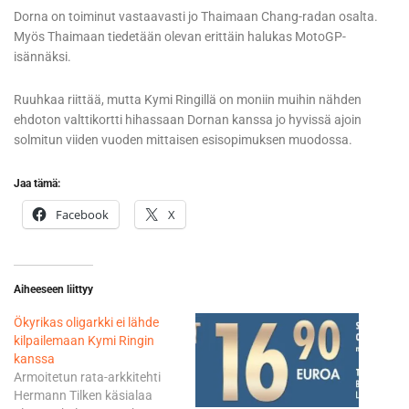
Dorna on toiminut vastaavasti jo Thaimaan Chang-radan osalta.
Myös Thaimaan tiedetään olevan erittäin halukas MotoGP-
isännäksi.
Ruuhkaa riittää, mutta Kymi Ringillä on moniin muihin nähden
ehdoton valttikortti hihassaan Dornan kanssa jo hyvissä ajoin
solmitun viiden vuoden mittaisen esisopimuksen muodossa.
Jaa tämä:
Facebook
X
Aiheeseen liittyy
Ökyrikas oligarkki ei lähde
kilpailemaan Kymi Ringin
kanssa
Armoitetun rata-arkkitehti
Hermann Tilken käsialaa