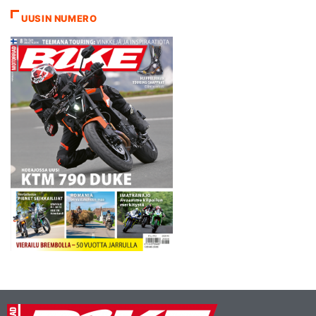
toimitusjohtajan Carmelo
UUSIN NUMERO
Ezpeletan taholta.
Urheiluministeri Imam
Nahrawille osoitetussa
viestissä todetaan, että
Sentul ei täytä…