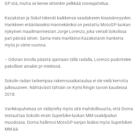
GP:stä, mutta se lienee sittenkin pelkkää toiveajattelua.
Kazakstan ja Sokol tekevät kaikkensa saadakseen kisaisännyyden.
Hankkeen eräänlaiseksi mannekiiniksi on pestattu MotoGP-luokan
nykyinen maailmanmestari Jorge Lorenzo, joka vieraili Sokolissa
pari päivää sitten. Sama mies markkinoi Kazakstanin hanketta
myös jo viime vuonna.
– Odotan innolla päästä ajamaan tällä radalla, Lorenzo pudottelee
pakolliset ainakin pr-mielessä.
Sokolin radan tarkempaa rakennusaikataulua ei ole vielä kerrottu
julkisuuteen. Nähtävästi tähtäin on Kymi Ringin tavoin kaudessa
2018.
Varikkopuheissa on väläytelty myös sitä mahdollisuutta, että Dorna
testauttaa Sokolin ensin Superbike-luokan MM-osakilpailun
muodossa. Dorna hallinnoi MotoGP-sarjan lisäksi myös Superbiken
MM:ää.