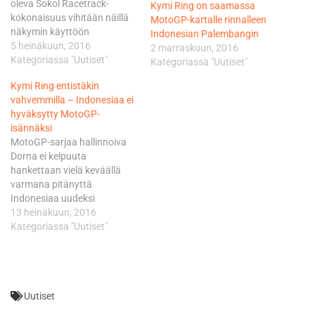
oleva Sokol Racetrack-
Kymi Ring on saamassa
kokonaisuus vihitään näillä
MotoGP-kartalle rinnalleen
näkymin käyttöön
Indonesian Palembangin
syyskuussa. MotoGP-luokan
5 heinäkuun, 2016
2 marraskuun, 2016
hallitseva maailmanmestari
Kategoriassa "Uutiset"
Kategoriassa "Uutiset"
Jorge Lorenzo kävi
Kymi Ring entistäkin
promoamassa hanketta
vahvemmilla – Indonesiaa ei
jokunen viikko sitten todeten
hyväksytty MotoGP-
odottavansa mielenkiinnolla
isännäksi
pääsyä kiertämään 4495
MotoGP-sarjaa hallinnoiva
metrin mittaista rataa
Dorna ei kelpuuta
pyörän puikoissa. Lorenzon
hankettaan vielä keväällä
toive ei siis ole kuitenkaan
varmana pitänyttä
toteutumassa tositoimissa
Indonesiaa uudeksi
ainakaan MotoGP-pyörällä. -
kisaisännäksi, koska Sentul-
13 heinäkuun, 2016
Päätavoitteemme on
rata ei täytä sen
Kategoriassa "Uutiset"
järjestää Superbike-luokan…
vaatimuksia. Indonesian
urheiluministeriön tiedottaja
Gatot Dewa Broto vahvistaa,
että heille on kantautunut
Uutiset
heinäkuussa ikävä viesti
Dornan ja sen