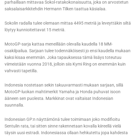
parhaillaan mittavaa Sokol-ratakokonaisuutta, joka on arvostetun
saksalaisarkkitehdin Hermann Tilken taattua käsialaa.
Sokolin radalla tulee olemaan mittaa 4495 metriä ja leveyttäkin siltä
löytyy kunnioitettavat 15 metriä.
MotoGP-sarja kattaa meneillään olevalla kaudella 18 MM-
osakilpailua. Sarjaan tulee todennäköisesti jo ensi kaudella mukaan
kaksi kisaa enemmän. Joka tapauksessa tämä lisäys toteutuu
viimeistään vuonna 2018, jolloin siis Kymi Ring on enemmän kuin
vahvasti tapetilla.
Indonesia nostetaan sekin takuuvarmasti mukaan sarjaan, sillä
MotoGP-luokan mahtimerkit Yamaha ja Honda puhuvat isoon
ääneen sen puolesta. Markkinat ovat valtaisat Indonesian
suunnalla.
Indonesian GP:n näyttämönä tulee toimimaan joko modifioitu
Sentulin rata, tai sitten sinne rakennetaan kovalla kiireellä vielä
täysin uusi estradi. Indonesiassa ollaan hehkutettu jopa kahdesta