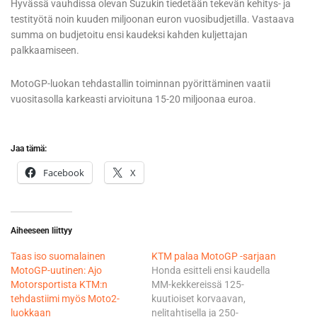
Hyvässä vauhdissa olevan Suzukin tiedetään tekevän kehitys- ja
testityötä noin kuuden miljoonan euron vuosibudjetilla. Vastaava
summa on budjetoitu ensi kaudeksi kahden kuljettajan
palkkaamiseen.
MotoGP-luokan tehdastallin toiminnan pyörittäminen vaatii
vuositasolla karkeasti arvioituna 15-20 miljoonaa euroa.
Jaa tämä:
Facebook
X
Aiheeseen liittyy
Taas iso suomalainen
KTM palaa MotoGP -sarjaan
MotoGP-uutinen: Ajo
Honda esitteli ensi kaudella
Motorsportista KTM:n
MM-kekkereissä 125-
tehdastiimi myös Moto2-
kuutioiset korvaavan,
luokkaan
nelitahtisella ja 250-