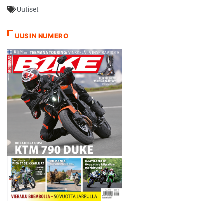
vahvistaa, että haku on
Uutiset
päällä nykyisten Moto2-
luokan kuljettajien
keskuudesta. - Ajatuksena
UUSIN NUMERO
on palkata toinen
kuljettajamme Moto2-
luokasta. Tarvitsemme
erittäin motivoituneen ja
nälkäisen kuljettajan, jolla…