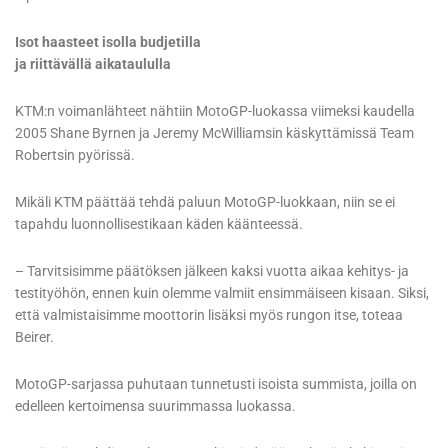
Isot haasteet isolla budjetilla
ja riittävällä aikataululla
KTM:n voimanlähteet nähtiin MotoGP-luokassa viimeksi kaudella
2005 Shane Byrnen ja Jeremy McWilliamsin käskyttämissä Team
Robertsin pyörissä.
Mikäli KTM päättää tehdä paluun MotoGP-luokkaan, niin se ei
tapahdu luonnollisestikaan käden käänteessä.
– Tarvitsisimme päätöksen jälkeen kaksi vuotta aikaa kehitys- ja
testityöhön, ennen kuin olemme valmiit ensimmäiseen kisaan. Siksi,
että valmistaisimme moottorin lisäksi myös rungon itse, toteaa
Beirer.
MotoGP-sarjassa puhutaan tunnetusti isoista summista, joilla on
edelleen kertoimensa suurimmassa luokassa.