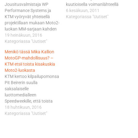
Jousitusvalmistaja WP
kuutioisella voimanlähteellä
Performance Systems ja
varustetun uuden Moto3-
6 kesäkuun, 2011
KTM vyöryvät yhteisellä
luokan pyöränsä torstaina
Kategoriassa "Uutiset"
projektillaan mukaan Moto2-
Katalonian GP:n yhteydessä
luokan MM-sarjaan kahden
Barcelonassa, eikä KTM
kuljettajan voimin. Toinen
19 heinäkuun, 2016
aikaillut omassa esille
heistä on suurella
Kategoriassa "Uutiset"
tulossaaan. KTM vahvisti
todennäköisyydellä
perjantaina puoliltapäivin,
Menikö tässä Mika Kallion
eteläafrikkalainen Brad
että se tulee mukaan Moto3-
MotoGP-mahdollisuus? –
Binder, joka omaa
luokkaan yhteistyössä
KTM etsii toista kisakuskia
meneillään olevalla kaudella
paremmin
Moto2-luokasta
tukevan otteen Moto3-
rungonvalmistajana
KTM kertoo kilpailupomonsa
luokan
tunnetun Kalex Engineerin
Pit Beirerin suulla
maailmanmestaruuteen Red
kanssa. Käytännössä tämä
saksalaiselle
Bull KTM Ajo-tehdastiimin
tarkoittaa sitä, että KTM ja
luottomedialleen
riveissä. - Voin vahvistaa sen
Kalex…
Speedweekille, että toista
nyt. Lähdemme ensi
kisakuljettajaa jo palkatun
18 huhtikuun, 2016
kaudella Aki Ajon johtamalla
britti Bradley Smithin rinnalle
Kategoriassa "Uutiset"
tiimillä ja…
etsitään Moto2-luokasta.
Beirer ei halua kertoa
kandidaattien nimiä, mutta