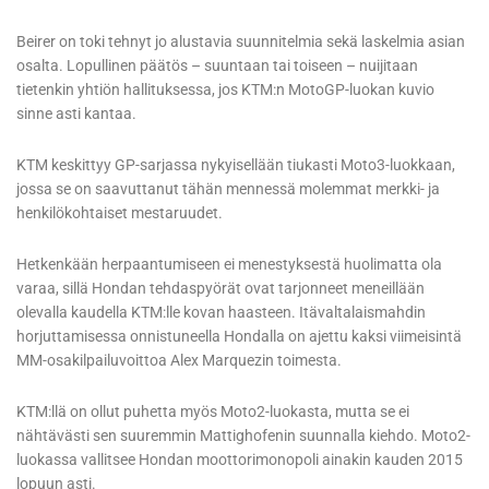
Beirer on toki tehnyt jo alustavia suunnitelmia sekä laskelmia asian
osalta. Lopullinen päätös – suuntaan tai toiseen – nuijitaan
tietenkin yhtiön hallituksessa, jos KTM:n MotoGP-luokan kuvio
sinne asti kantaa.
KTM keskittyy GP-sarjassa nykyisellään tiukasti Moto3-luokkaan,
jossa se on saavuttanut tähän mennessä molemmat merkki- ja
henkilökohtaiset mestaruudet.
Hetkenkään herpaantumiseen ei menestyksestä huolimatta ola
varaa, sillä Hondan tehdaspyörät ovat tarjonneet meneillään
olevalla kaudella KTM:lle kovan haasteen. Itävaltalaismahdin
horjuttamisessa onnistuneella Hondalla on ajettu kaksi viimeisintä
MM-osakilpailuvoittoa Alex Marquezin toimesta.
KTM:llä on ollut puhetta myös Moto2-luokasta, mutta se ei
nähtävästi sen suuremmin Mattighofenin suunnalla kiehdo. Moto2-
luokassa vallitsee Hondan moottorimonopoli ainakin kauden 2015
lopuun asti.