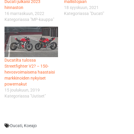
Ducati julkaisi 2023
mallistojaan
hinnaston
18 syyskuun, 2021
16 marraskuun, 2022
Kategoriassa "Ducati"
Kategoriassa "MP-kauppa"
Ducatilta tulossa
Streetfighter V2? – 150-
hevosvoimaisena haastaisi
markkinoiden nykyiset
powernakut
15 joulukuun, 2019
Kategoriassa "Uutiset"
Ducati
,
Koeajo