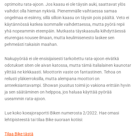
optimoitu rata-ajoon. Jos kaasu ei ole täysin auki, saattavat ylös
vaihdot olla hieman nykiviä. Pienemmälle vaihtaessa samaa
ongelmaa ei esiinny, sillä silloin kaasu on täysin pois päältä. Veto ei
käytännössä katkea isommalle vaihdettaessa, mutta pyörä repii
yhä nopeammin eteenpäin. Mutkasta täyskaasulla kiihdyttäessä
eturengas nousee ilmaan, mutta keulimisenesto laskee sen
pehmeästi takaisin maahan.
Nakupyörää ei ole ensisijaisesti tarkoitettu rata-ajoon eivätkä
odotukset siten ole aivan katossa, mutta tämä italialainen kaunotar
ylittää ne kirkkaasti. Moottorin vaste on fantastinen. Tehoa on
reilusti yläkierroksilla, mutta alempana moottori on
anteeksiantavampi. Showan jousitus toimii jo vakiona erittäin hyvin
ja sen säätäminen on helppoa, jos haluaa käyttää pyörää
useammin rata-ajoon.
Lue koko koeajoraportti Biken numerosta 2/2022. Hae omasi
lehtipisteestä tai tilaa Bike suoraan kotiisi:
Tilaa Bike tästä