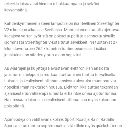
tekeekin loistavasti hieman tehokkaampana ja selvästi
kevyempänä.
Kahdenkymmenen asteen lämpötila on ihanteellinen Streetfighter
V2:n koeajon alkaessa Sevillassa. Monteblancon radalla ajettavaa
koeajova varten pyöristä on poistettu peilit ja asennettu sivuille
isommasta Streetfighter V4:stä tutut siivekkeet. Ne tuottavat 27
kilon downforcen 265 kilometrin tuntinopeudessa. Lisäksi
jousitukset on säädetty rata-ajoon sopiviksi.
ABS-jarrujen ja kuljettajaa avustavan elektroniikan ansiosta
jarrutus on helppoa ja mutkaan taittaminen tuntuu turvalliselta.
Luiston- ja keulimisenhallinnan ansiosta ulostulot muodostuvat
nopeiksi ilman riskitason nousua. Elektroniikka auttaa tekemään
ajamisesta turvallisempaa, mutta ei häiritse omaa ajotuntumaa.
Halutessaan luiston- ja keulimisenhallinnat saa myös kokonaan
pois päältä.
Ajomoodeja on valittavana kolme: Sport, Road ja Rain. Radalla
Sport-asetus tuntuu sopivimmalta, sillä silloin myös quickshifter on