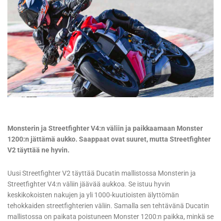
Monsterin ja Streetfighter V4:n väliin ja paikkaamaan Monster
1200:n jättämä aukko. Saappaat ovat suuret, mutta Streetfighter
V2 täyttää ne hyvin.
Uusi Streetfighter V2 täyttää Ducatin mallistossa Monsterin ja
Streetfighter V4:n väliin jäävää aukkoa. Se istuu hyvin
keskikokoisten nakujen ja yli 1000-kuutioisten älyttömän
tehokkaiden streetfighterien väliin. Samalla sen tehtävänä Ducatin
mallistossa on paikata poistuneen Monster 1200:n paikka, minkä se