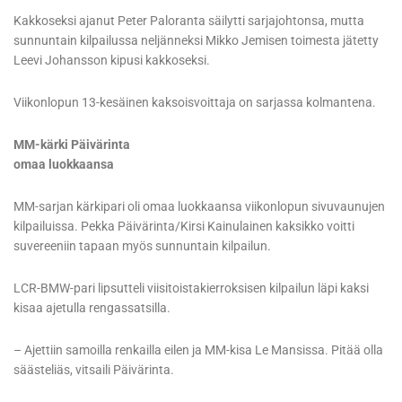
Kakkoseksi ajanut Peter Paloranta säilytti sarjajohtonsa, mutta
sunnuntain kilpailussa neljänneksi Mikko Jemisen toimesta jätetty
Leevi Johansson kipusi kakkoseksi.
Viikonlopun 13-kesäinen kaksoisvoittaja on sarjassa kolmantena.
MM-kärki Päivärinta
omaa luokkaansa
MM-sarjan kärkipari oli omaa luokkaansa viikonlopun sivuvaunujen
kilpailuissa. Pekka Päivärinta/Kirsi Kainulainen kaksikko voitti
suvereeniin tapaan myös sunnuntain kilpailun.
LCR-BMW-pari lipsutteli viisitoistakierroksisen kilpailun läpi kaksi
kisaa ajetulla rengassatsilla.
– Ajettiin samoilla renkailla eilen ja MM-kisa Le Mansissa. Pitää olla
säästeliäs, vitsaili Päivärinta.