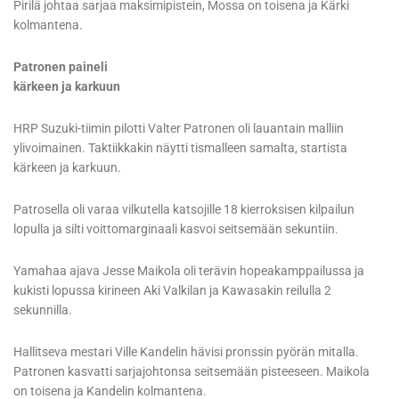
Pirilä johtaa sarjaa maksimipistein, Mossa on toisena ja Kärki
kolmantena.
Patronen paineli
kärkeen ja karkuun
HRP Suzuki-tiimin pilotti Valter Patronen oli lauantain malliin
ylivoimainen. Taktiikkakin näytti tismalleen samalta, startista
kärkeen ja karkuun.
Patrosella oli varaa vilkutella katsojille 18 kierroksisen kilpailun
lopulla ja silti voittomarginaali kasvoi seitsemään sekuntiin.
Yamahaa ajava Jesse Maikola oli terävin hopeakamppailussa ja
kukisti lopussa kirineen Aki Valkilan ja Kawasakin reilulla 2
sekunnilla.
Hallitseva mestari Ville Kandelin hävisi pronssin pyörän mitalla.
Patronen kasvatti sarjajohtonsa seitsemään pisteeseen. Maikola
on toisena ja Kandelin kolmantena.