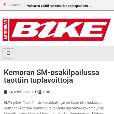
UUSIMMAT
Valsarna päätti runkosarjan voittoputkeen
Älä missaa täm
numeroa!
Kemoran SM-osakilpailussa
taottiin tuplavoittoja
14 kesäkuun, 2015
Bike
BMW-pilotti Tapio Pirilän voittokulku jatkui Superbike-luokassa,
mutta tällä kertaa urakka oli lauantaita rupeamaa kovempi, sillä
Ducatilla ajava Matteo Mossa starttasi kakkosruudusta kärkeen.