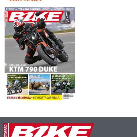
neloseksi jätetty Valter
Patronen. Pirilä sai huhkia
sunnuntaina koko rahan
edestä miehen voittoon
päättyneessä…