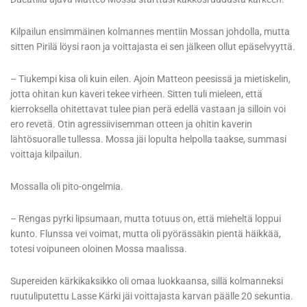
Kilpailun ensimmäinen kolmannes mentiin Mossan johdolla, mutta
sitten Pirilä löysi raon ja voittajasta ei sen jälkeen ollut epäselvyyttä.
– Tiukempi kisa oli kuin eilen. Ajoin Matteon peesissä ja mietiskelin,
jotta ohitan kun kaveri tekee virheen. Sitten tuli mieleen, että
kierroksella ohitettavat tulee pian perä edellä vastaan ja silloin voi
ero revetä. Otin agressiivisemman otteen ja ohitin kaverin
lähtösuoralle tullessa. Mossa jäi lopulta helpolla taakse, summasi
voittaja kilpailun.
Mossalla oli pito-ongelmia.
– Rengas pyrki lipsumaan, mutta totuus on, että mieheltä loppui
kunto. Flunssa vei voimat, mutta oli pyörässäkin pientä häikkää,
totesi voipuneen oloinen Mossa maalissa.
Supereiden kärkikaksikko oli omaa luokkaansa, sillä kolmanneksi
ruutuliputettu Lasse Kärki jäi voittajasta karvan päälle 20 sekuntia.