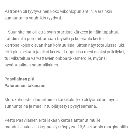
Patronen oli tyytyväinen koko viikonlopun antiin. Varsinkin
sunnuntaina vauhtikin tyydytti.
– Suunnitelma oli, että pyrin startista kärkeen ja näin tapahtui.
Lähdin siitä pommittamaan täysillä ja kojetaulu kertoi
kierrosaikojen olevan ihan kohtuullisia. Sitten näyttötaulussa luki,
että plus sekunteja alkoi kertyä. Loppukisa meni osaksi pelleilyksi,
tuli vilkuteltua varvattavien onboard-kameroille, myönsi
hyväntuulinen naantalilainen.
Paavilainen piti
Palorannan takanaan
Motokolmosten lauantainen kärkikaksikko oli lyömätön myös
sunnuntaina ja maaliintulojärjestys pysyi samana.
Peetu Paavilainen ei tälläkään kertaa antanut muille
mahdollisuuksia ja koppasi ykköspytyn 13,5 sekunnin marginaalilla.