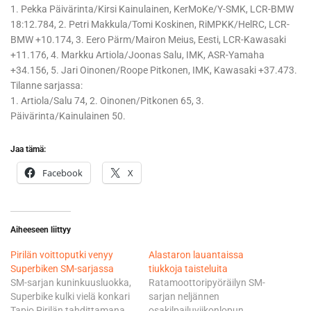
1. Pekka Päivärinta/Kirsi Kainulainen, KerMoKe/Y-SMK, LCR-BMW
18:12.784, 2. Petri Makkula/Tomi Koskinen, RiMPKK/HelRC, LCR-
BMW +10.174, 3. Eero Pärm/Mairon Meius, Eesti, LCR-Kawasaki
+11.176, 4. Markku Artiola/Joonas Salu, IMK, ASR-Yamaha
+34.156, 5. Jari Oinonen/Roope Pitkonen, IMK, Kawasaki +37.473.
Tilanne sarjassa:
1. Artiola/Salu 74, 2. Oinonen/Pitkonen 65, 3.
Päivärinta/Kainulainen 50.
Jaa tämä:
Facebook
X
Aiheeseen liittyy
Pirilän voittoputki venyy
Alastaron lauantaissa
Superbiken SM-sarjassa
tiukkoja taisteluita
SM-sarjan kuninkuusluokka,
Ratamoottoripyöräilyn SM-
Superbike kulki vielä konkari
sarjan neljännen
Tapio Pirilän tahdittamana,
osakilpailuviikonlopun