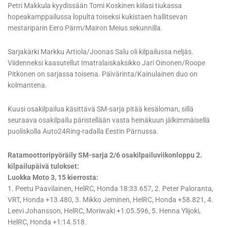
Petri Makkula kyydissään Tomi Koskinen kiilasi tiukassa
hopeakamppailussa lopulta toiseksi kukistaen hallitsevan
mestariparin Eero Pärm/Mairon Meius sekunnilla.
Sarjakärki Markku Artiola/Joonas Salu oli kilpailussa neljäs.
Viidenneksi kaasutellut Imatralaiskaksikko Jari Oinonen/Roope
Pitkonen on sarjassa toisena. Päivärinta/Kainulainen duo on
kolmantena.
Kuusi osakilpailua käsittävä SM-sarja pitää kesäloman, sillä
seuraava osakilpailu päristellään vasta heinäkuun jälkimmäisellä
puoliskolla Auto24Ring-radalla Eestin Pärnussa.
Ratamoottoripyöräily SM-sarja 2/6 osakilpailuviikonloppu 2.
kilpailupäivä tulokset:
Luokka Moto 3, 15 kierrosta:
1. Peetu Paavilainen, HelRC, Honda 18:33.657, 2. Peter Paloranta,
VRT, Honda +13.480, 3. Mikko Jeminen, HelRC, Honda +58.821, 4.
Leevi Johansson, HelRC, Moriwaki +1:05.596, 5. Henna Ylijoki,
HelRC, Honda +1:14.518.