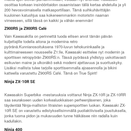
osoittaa korkean insinööritaidon osaamistaan tällä kertaa ahdetulla ja yli
200 hevosvoimaisella matkasportillaan. Tämä suihkuhävittäjän
kuuloinen katuohjus saa kokeneemmankin motoristin naaman
virneeseen, sillä tässä on kaikki ja vähän enemmän!
Z900RS ja Z900RS Café
Vain Kawasakilla on perinnettä tuoda eilisen arvot tämän päivän
kuljettajille todella aitona ja modernina retro
pyöränä.Kunnianosoituksena 1970-luvun tehokuninkaalle ja
kulttimaineeseen nousseelle Z1:lle, Kawasaki esittelee nyt modernin ja
sporttisen retropyörän Z900RS:n. Tässä pyörässä yhdistyy uskottavasti
esikuvien maine ja ulkonäkö sekä moderni ajettavuus ja suorituskyky.
Lisäksi mallista tulee tarjolle sporttisemmalla ajoasennolla ja bikini
katteella varustettu Z900RS Café. Tämä on True Spirit!
Ninja ZX-10R SE
Kawasakin Superbike -mestaruuksia voittanut Ninja ZX-10R ja ZX-10RR
saa seurakseen uuden korkealuokkaisen perheenjäsenen, joka
täydentää Ninja-malliston litraisten supersporttien luokan. Kawasaki ZX-
10R SE on varustettu edistyksellisimmällä puoliaktiivisella jousituksella,
jonka tuoma pidon ja mukavuuden tunne häikäisee niin radalla kuin
kadullakin.
Ninja 400