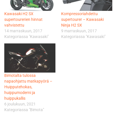
Kawasaki H2 SX
Kompressoriahdettu
supertourerien hinnat
supertourer – Kawasaki
vahvistettu
Ninja H2 SX
14 marraskuun, 2017
9 marraskuun, 2017
Kategoriassa "Kawasaki"
Kategoriassa "Kawasaki"
Bimotalta tulossa
napaohjattu matkapyörä –
Huipputehokas,
huippumoderni ja
huippukallis
6 joulukuun, 2021
Kategoriassa "Bimota"