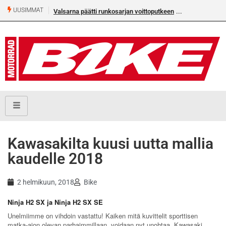
UUSIMMAT
Valsarna päätti runkosarjan voittoputkeen
Kawasakilta kuusi uutta mallia
kaudelle 2018
2 helmikuun, 2018
Bike
Ninja H2 SX ja Ninja H2 SX SE
Unelmiimme on vihdoin vastattu! Kaiken mitä kuvittelit sporttisen
matka-ajon olevan parhaimmillaan, voidaan nyt unohtaa. Kawasaki