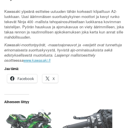
Kawasaki ylpeänä esittelee uutuuden tähän korkeasti kilpailtuun A2-
luokkaan. Uusi äärimmäisen suorituskykyinen moottori ja kevyt runko
tekevät Ninja 400 -mallista tehopainosuhteeltaan luokkansa kovimman
taistelijan. Pyörän hauskuus ja ajomukavuus on viety äärimmilleen, joka
takaa rennon ja nautinnollisen ajokokemuksen joka kerta kun annat sille
mahdollisuuden.
Kawasaki-moottoripyörät, -maastoajoneuvot ja -vesijetit ovat tunnettuja
erinomaisesta suorituskyvystä, hyvistä ajo-ominaisuuksista sekä
edistyksellisestä muotoilusta. Laajempi mallistoesittely
osoitteessa
www.kawasaki.fi
Jaa tämä:
Facebook
X
Aiheeseen liittyy