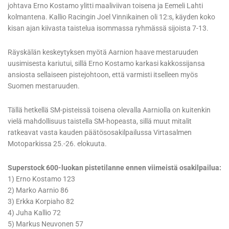
johtava Erno Kostamo ylitti maaliviivan toisena ja Eemeli Lahti
kolmantena. Kallio Racingin Joel Vinnikainen oli 12:s, käyden koko
kisan ajan kiivasta taistelua isommassa ryhmässä sijoista 7-13.
Räyskälän keskeytyksen myötä Aarnion haave mestaruuden
uusimisesta kariutui, sillä Erno Kostamo karkasi kakkossijansa
ansiosta sellaiseen pistejohtoon, että varmisti itselleen myös
Suomen mestaruuden.
Tällä hetkellä SM-pisteissä toisena olevalla Aarniolla on kuitenkin
vielä mahdollisuus taistella SM-hopeasta, sillä muut mitalit
ratkeavat vasta kauden päätösosakilpailussa Virtasalmen
Motoparkissa 25.-26. elokuuta.
Superstock 600-luokan pistetilanne ennen viimeistä osakilpailua:
1) Erno Kostamo 123
2) Marko Aarnio 86
3) Erkka Korpiaho 82
4) Juha Kallio 72
5) Markus Neuvonen 57