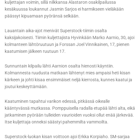
kuljettajan voimin, sillä nilkkansa Alastaron osakilpailussa
kesäkuussa loukannut Jasmin Sarjos ei harmikseen vieläkään
päässyt kipuamaan pyöränsä selkään.
Lauantain aika-ajot menivät Superstock-tiimin osalta
kaksijakoisesti. Tiimin kuljettajista Hyvinkään Marko Aarnio, 30, ajoi
kolmanteen lähtöruutuun ja Forssan Joel Vinnikainen, 17, pienen
kaatumisen jälkeen ruutuun 17.
Sunnuntain kilpailu lähti Aarnion osalta hienosti käyntiin.
Kolmannesta ruudusta matkaan lähtenyt mies ampaisi heti kisan
kärkeen ja johti kisaa ensimmäiset neljä kierrosta, kunnes kaatui ja
joutui keskeyttämään.
Kaatuminen tapahtui varikon edessä, pitkässä oikealle
kääntyvässä mutkassa. Pomppuisella radalla etupää lähti alta, eikä
jatkaminen pyörään tulleiden vaurioiden vuoksi ollut enää järkevää.
Itse kuljettaja onneksi säästyi pahemmilta vammoilta.
Superstock-luokan kisan voittoon ajoi Erkka Korpiaho. SM-sarjaa