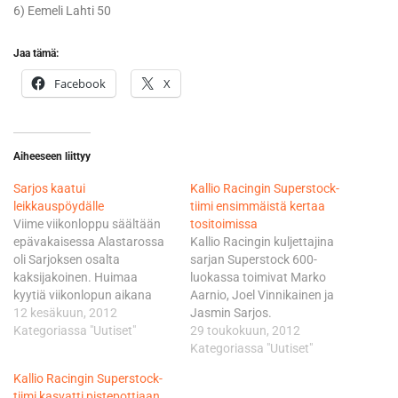
6) Eemeli Lahti 50
Jaa tämä:
Facebook
X
Aiheeseen liittyy
Sarjos kaatui
Kallio Racingin Superstock-
leikkauspöydälle
tiimi ensimmäistä kertaa
Viime viikonloppu säältään
tositoimissa
epävakaisessa Alastarossa
Kallio Racingin kuljettajina
oli Sarjoksen osalta
sarjan Superstock 600-
kaksijakoinen. Huimaa
luokassa toimivat Marko
kyytiä viikonlopun aikana
Aarnio, Joel Vinnikainen ja
päästellyt Sarjos rikkoi oman
12 kesäkuun, 2012
Jasmin Sarjos.
ennätyksensä parilla
Kategoriassa "Uutiset"
Taustavoimissa vaikuttavat
29 toukokuun, 2012
sekunnilla ja sijoittui
ratamoottoripyöräilijäveljekset
Kategoriassa "Uutiset"
lauantain SM-osakilpailussa
Mika ja Vesa Kallio, joista
Kallio Racingin Superstock-
kahdeksanneksi jättäen
jälkimmäinen kilpailee SM-
tiimi kasvatti pistepottiaan