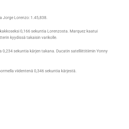
a Jorge Lorenzo: 1.45,838.
kakkoseksi 0,166 sekuntia Lorenzosta. Marquez kaatui
rin kyydissä takaisin varikolle.
,234 sekuntia kärjen takana. Ducatin satelliittitiimin Yonny
sormella viidentenä 0,346 sekuntia kärjestä.