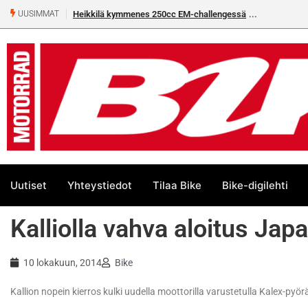
Heikkilä kymmenes 250cc EM-challengessä
Rantala flat
UUSIMMAT
Uutiset
Yhteystiedot
Tilaa Bike
Bike-digilehti
Kalliolla vahva aloitus Jap
10 lokakuun, 2014
Bike
Kallion nopein kierros kulki uudella moottorilla varustetulla Kalex-pyörä