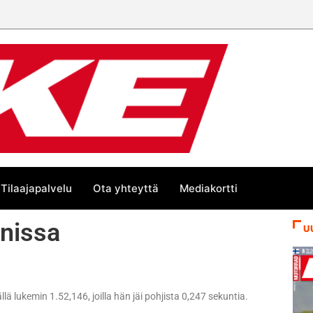
 trackin Euroopan Cupin mestari
Tilaajapalvelu
Ota yhteyttä
Mediakortti
anissa
U
llä lukemin 1.52,146, joilla hän jäi pohjista 0,247 sekuntia.