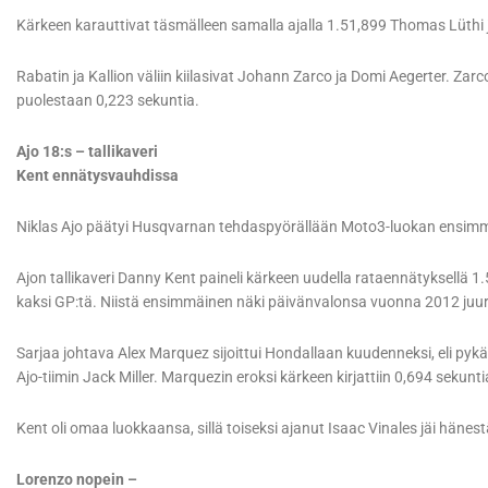
Kärkeen karauttivat täsmälleen samalla ajalla 1.51,899 Thomas Lüthi ja 
Rabatin ja Kallion väliin kiilasivat Johann Zarco ja Domi Aegerter. Za
puolestaan 0,223 sekuntia.
Ajo 18:s – tallikaveri
Kent ennätysvauhdissa
Niklas Ajo päätyi Husqvarnan tehdaspyörällään Moto3-luokan ensimmäi
Ajon tallikaveri Danny Kent paineli kärkeen uudella rataennätyksellä 1.5
kaksi GP:tä. Niistä ensimmäinen näki päivänvalonsa vuonna 2012 juur
Sarjaa johtava Alex Marquez sijoittui Hondallaan kuudenneksi, eli pyk
Ajo-tiimin Jack Miller. Marquezin eroksi kärkeen kirjattiin 0,694 sekunti
Kent oli omaa luokkaansa, sillä toiseksi ajanut Isaac Vinales jäi hänes
Lorenzo nopein –