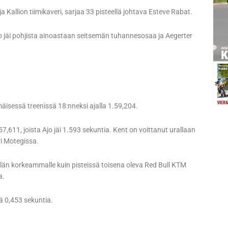
Kallion tiimikaveri, sarjaa 33 pisteellä johtava Esteve Rabat.
rco jäi pohjista ainoastaan seitsemän tuhannesosaa ja Aegerter
sessä treenissä 18:nneksi ajalla 1.59,204.
7,611, joista Ajo jäi 1.593 sekuntia. Kent on voittanut urallaan
i Motegissa.
älän korkeammalle kuin pisteissä toisena oleva Red Bull KTM
a.
tä 0,453 sekuntia.