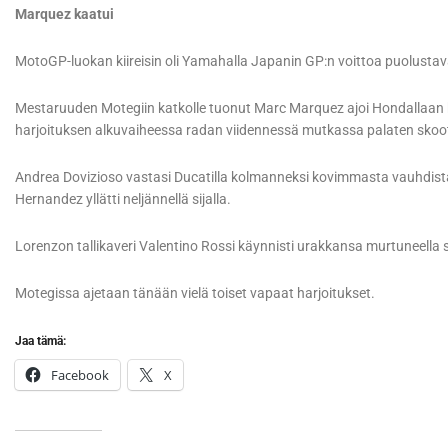
Marquez kaatui
MotoGP-luokan kiireisin oli Yamahalla Japanin GP:n voittoa puolustav
Mestaruuden Motegiin katkolle tuonut Marc Marquez ajoi Hondallaan 
harjoituksen alkuvaiheessa radan viidennessä mutkassa palaten skootte
Andrea Dovizioso vastasi Ducatilla kolmanneksi kovimmasta vauhdista 0
Hernandez yllätti neljännellä sijalla.
Lorenzon tallikaveri Valentino Rossi käynnisti urakkansa murtuneella 
Motegissa ajetaan tänään vielä toiset vapaat harjoitukset.
Jaa tämä:
Facebook
X