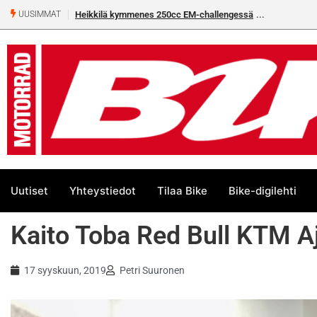
Heikkilä kymmenes 250cc EM-challengessä
Rantala flat
UUSIMMAT
Uutiset
Yhteystiedot
Tilaa Bike
Bike-digilehti
Kaito Toba Red Bull KTM Aj
17 syyskuun, 2019
Petri Suuronen