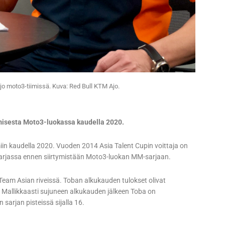
jo moto3-tiimissä. Kuva: Red Bull KTM Ajo.
emisesta Moto3-luokassa kaudella 2020.
imiin kaudella 2020. Vuoden 2014 Asia Talent Cupin voittaja on
-sarjassa ennen siirtymistään Moto3-luokan MM-sarjaan.
eam Asian riveissä. Toban alkukauden tulokset olivat
n. Mallikkaasti sujuneen alkukauden jälkeen Toba on
sarjan pisteissä sijalla 16.