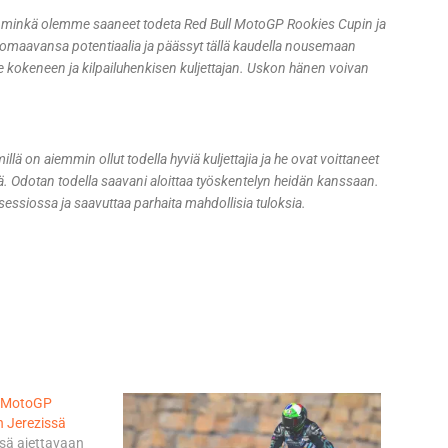
s, minkä olemme saaneet todeta Red Bull MotoGP Rookies Cupin ja
 omaavansa potentiaalia ja päässyt tällä kaudella nousemaan
e kokeneen ja kilpailuhenkisen kuljettajan. Uskon hänen voivan
illä on aiemmin ollut todella hyviä kuljettajia ja he ovat voittaneet
ä. Odotan todella saavani aloittaa työskentelyn heidän kanssaan.
 sessiossa ja saavuttaa parhaita mahdollisia tuloksia.
l MotoGP
n Jerezissä
sä ajettavaan