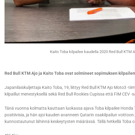
Kaito Toba kilpailee kaudella 2020 Red Bull KTM A
Red Bull KTM Ajo ja Kaito Toba ovat solmineet sopimuksen kilpail
Japanilaiskuljettaja Kaito Toba, 19, liittyy Red Bull KTM Ajo Moto3 -ti
kilpaillut menestyksellä sekä Red Bull Rookies Cupissa että FIM CEV 
Tänä vuonna kolmatta kauttaan luokassa ajava Toba kilpailee Honda T
positiivisia, ja hän ajoi kauden avanneen Qatarin osakilpailun voittoo
kunnostautunut lähinnä keskeytysten määrässä. Tällä hetkellä Toba on 