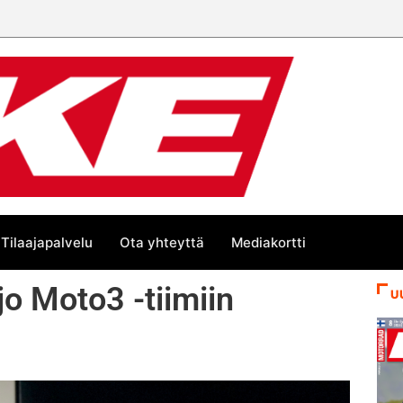
 trackin Euroopan Cupin mestari
Tilaajapalvelu
Ota yhteyttä
Mediakortti
o Moto3 -tiimiin
U