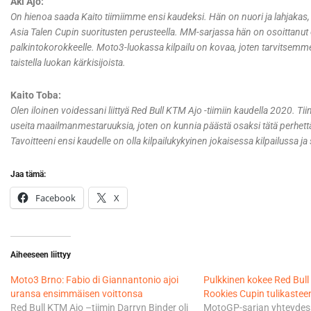
Aki Ajo:
On hienoa saada Kaito tiimiimme ensi kaudeksi. Hän on nuori ja lahjaka
Asia Talen Cupin suoritusten perusteella. MM-sarjassa hän on osoittanut
palkintokorokkeelle. Moto3-luokassa kilpailu on kovaa, joten tarvitsemm
taistella luokan kärkisijoista.
Kaito Toba:
Olen iloinen voidessani liittyä Red Bull KTM Ajo -tiimiin kaudella 2020. Tiim
useita maailmanmestaruuksia, joten on kunnia päästä osaksi tätä perhett
Tavoitteeni ensi kaudelle on olla kilpailukykyinen jokaisessa kilpailussa ja
Jaa tämä:
Facebook
X
Aiheeseen liittyy
Moto3 Brno: Fabio di Giannantonio ajoi
Pulkkinen kokee Red Bul
uransa ensimmäisen voittonsa
Rookies Cupin tulikastee
Red Bull KTM Ajo –tiimin Darryn Binder oli
MotoGP-sarjan yhteydes