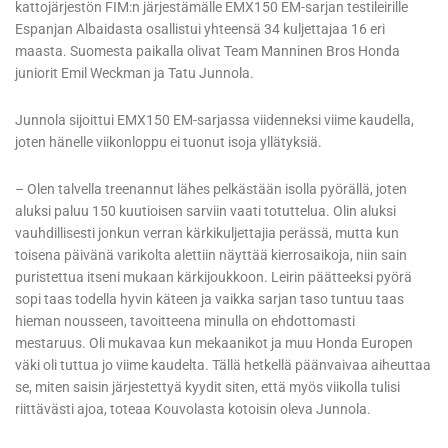
kattojärjestön FIM:n järjestämälle EMX150 EM-sarjan testileirille
Espanjan Albaidasta osallistui yhteensä 34 kuljettajaa 16 eri
maasta. Suomesta paikalla olivat Team Manninen Bros Honda
juniorit Emil Weckman ja Tatu Junnola.
Junnola sijoittui EMX150 EM-sarjassa viidenneksi viime kaudella,
joten hänelle viikonloppu ei tuonut isoja yllätyksiä.
– Olen talvella treenannut lähes pelkästään isolla pyörällä, joten
aluksi paluu 150 kuutioisen sarviin vaati totuttelua. Olin aluksi
vauhdillisesti jonkun verran kärkikuljettajia perässä, mutta kun
toisena päivänä varikolta alettiin näyttää kierrosaikoja, niin sain
puristettua itseni mukaan kärkijoukkoon. Leirin päätteeksi pyörä
sopi taas todella hyvin käteen ja vaikka sarjan taso tuntuu taas
hieman nousseen, tavoitteena minulla on ehdottomasti
mestaruus. Oli mukavaa kun mekaanikot ja muu Honda Europen
väki oli tuttua jo viime kaudelta. Tällä hetkellä päänvaivaa aiheuttaa
se, miten saisin järjestettyä kyydit siten, että myös viikolla tulisi
riittävästi ajoa, toteaa Kouvolasta kotoisin oleva Junnola.