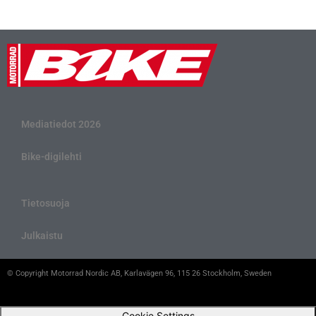
Mediatiedot 2026
Bike-digilehti
Tietosuoja
Julkaistu
© Copyright Motorrad Nordic AB, Karlavägen 96, 115 26 Stockholm, Sweden
Cookie Settings