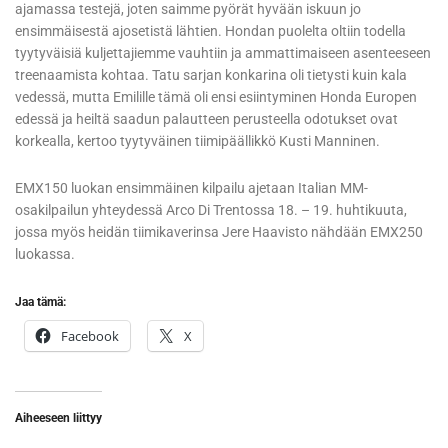
ajamassa testejä, joten saimme pyörät hyvään iskuun jo
ensimmäisestä ajosetistä lähtien. Hondan puolelta oltiin todella
tyytyväisiä kuljettajiemme vauhtiin ja ammattimaiseen asenteeseen
treenaamista kohtaa. Tatu sarjan konkarina oli tietysti kuin kala
vedessä, mutta Emilille tämä oli ensi esiintyminen Honda Europen
edessä ja heiltä saadun palautteen perusteella odotukset ovat
korkealla, kertoo tyytyväinen tiimipäällikkö Kusti Manninen.
EMX150 luokan ensimmäinen kilpailu ajetaan Italian MM-
osakilpailun yhteydessä Arco Di Trentossa 18. – 19. huhtikuuta,
jossa myös heidän tiimikaverinsa Jere Haavisto nähdään EMX250
luokassa.
Jaa tämä:
Facebook
X
Aiheeseen liittyy