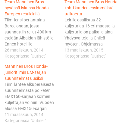
Team Manninen Bros.
Team Manninen Bros Honda
hyvässä iskussa Honda
kohti kauden ensimmäistä
Europen testileirillä
tulikoetta
Tiimi lensi perjantaina
Leirille osallistuu 32
Barcelonaan, josta
kuljettajaa 16 eri maasta ja
suunnattiin reilut 400 km
kuljettajia on paikalla aina
etelään Albaidan lähistölle.
Yhdysvaltoja ja Chileä
Ennen hotellille
myöten. Ohjelmassa
suuntaamista tiimi ehti vielä
26 maaliskuun, 2014
viikonlopun aikana on
13 maaliskuun, 2015
käydä tutustumassa rataan
Kategoriassa "Uutiset"
psyykkisiä ja fyysisiä testejä
Kategoriassa "Uutiset"
ja kuljettajat tuskin
sekä tietysti ajoa. Kuljettajia
Manninen Bros Honda-
malttoivat odottaa, että
arvioi EMX150 sarjan
junioritiimin EM-sarjan
pääsevät kokeilemaan radan
valmentajan Gordon
suunnitelmat uusiksi
massiivisia korkeuseroja ja
Crockardin lisäksi mm.
Tiimi lähtee alkuperäisestä
hyppyreitä. Lauantain alkoi
Hondan tehdaskuljettajat
suunnitelmasta poiketen
infotilaisuudella, jonka
Gautier Paulin ja Jorge
EMX150-sarjaan kolmen
jälkeen siirryttiin tekniseen
Zaragoza sekä motocross-
kuljettajan voimin. Vuoden
koulutuksen kautta
legenda Jean-Michel Bayle. -
alussa EMX150-sarjan
säätämään pyöriä. EMX150-
Olimme samaisella…
ikärajoihin tuli muutos, joka
11 maaliskuun, 2014
sarjassa kilpaillaan
mahdollistaa tiimin
Kategoriassa "Uutiset"
identtisillä Honda CRF150-
"seniorinkuljettaja" Jere
pyörillä,…
Haaviston osallistumisen