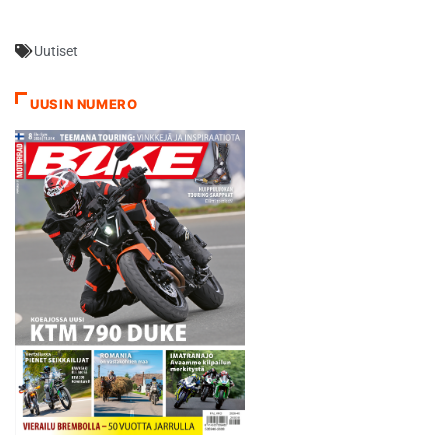
sarjaan. Haavisto ajaa
kuitenkin kotimaan kilpailut
Uutiset
CRF250R-pyörällä MXJ
Suomen Cupissa sekä
mahdollisesti myös MX2 SM-
UUSIN NUMERO
sarjassa. - Heti kun tieto
sääntömuutoksesta olimme
yhteyksissä Euroopan
Hondaan ja heillä oli Jeren…