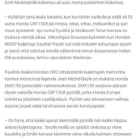
Emil Weckmanille kokemus oli uusi, mutta postiivinen kokemus.
– Kyllähän siinä leuka loksahti, kun kurvattiin varikolle ja siellä oli 35
uutta Honda CRF150R:ää rivissä, rekat, teltat, mekaanikot ja sun
muut systeemit. Ajo tuntui hyvältä ja tiimikaveri Tatun kanssa on
mukava viettää aikaa. Viikonlopun kruunasi kuitenkin kun Hondan
MXGP kuljettaja Gaultier Paulin tuli vielä erikseen kehumaan ajoani
ja sanoi, että odottaa innolla näkevänsä minun kisaamassa Italian
EM-avauksessa, kertoo sipoolainen Weckman.
Paulinin lisäksi Hondan HRC tehdastiimin kuljettajien mentorina
toimiva motocross legenda Jean-Michel Bayle on mukana Honda
EMX150 junioreiden valmennuksessa. EMX150 sarjassa ajetaan
täysin vakioilla Honda CRF150R pyörillä, jotka Honda Europe
toimittaa jokaiseen osakilpailuun. Pyöriin saa ainoastaan vaihtaa
sopivat jouset sekä tarvittaessa sarviin korotuspalat.
– On hyvä, että kaikki ajavat identtisillä pyörillä niin kaikki riippuu
aidosti kuljettajasta. Tatulle meillä on säädöt tiedossa jo viime
kaudelta ja Emilin kanssa kävimme viime viikolla kahteen otteeseen