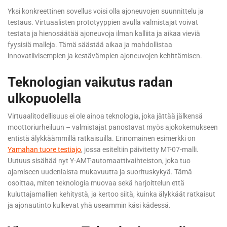
Yksi konkreettinen sovellus voisi olla ajoneuvojen suunnittelu ja
testaus. Virtuaalisten prototyyppien avulla valmistajat voivat
testata ja hienosäätää ajoneuvoja ilman kalliita ja aikaa vieviä
fyysisiä malleja. Tämä säästää aikaa ja mahdollistaa
innovatiivisempien ja kestävämpien ajoneuvojen kehittämisen.
Teknologian vaikutus radan
ulkopuolella
Virtuaalitodellisuus ei ole ainoa teknologia, joka jättää jälkensä
moottoriurheiluun – valmistajat panostavat myös ajokokemukseen
entistä älykkäämmillä ratkaisuilla. Erinomainen esimerkki on
Yamahan tuore testiajo
, jossa esiteltiin päivitetty MT-07-malli.
Uutuus sisältää nyt Y-AMT-automaattivaihteiston, joka tuo
ajamiseen uudenlaista mukavuutta ja suorituskykyä. Tämä
osoittaa, miten teknologia muovaa sekä harjoittelun että
kuluttajamallien kehitystä, ja kertoo siitä, kuinka älykkäät ratkaisut
ja ajonautinto kulkevat yhä useammin käsi kädessä.