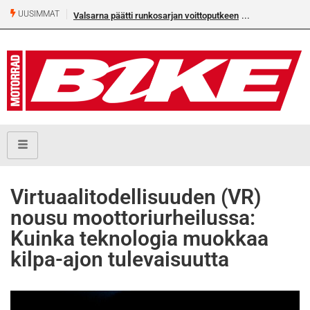
UUSIMMAT
Valsarna päätti runkosarjan voittoputkeen
Älä missaa täm
numeroa!
Virtuaalitodellisuuden (VR)
nousu moottoriurheilussa:
Kuinka teknologia muokkaa
kilpa-ajon tulevaisuutta