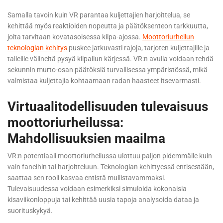
Samalla tavoin kuin VR parantaa kuljettajien harjoittelua, se
kehittää myös reaktioiden nopeutta ja päätöksenteon tarkkuutta,
joita tarvitaan kovatasoisessa kilpa-ajossa.
Moottoriurheilun
teknologian kehitys
puskee jatkuvasti rajoja, tarjoten kuljettajille ja
talleille välineitä pysyä kilpailun kärjessä. VR:n avulla voidaan tehdä
sekunnin murto-osan päätöksiä turvallisessa ympäristössä, mikä
valmistaa kuljettajia kohtaamaan radan haasteet itsevarmasti.
Virtuaalitodellisuuden tulevaisuus
moottoriurheilussa:
Mahdollisuuksien maailma
VR:n potentiaali moottoriurheilussa ulottuu paljon pidemmälle kuin
vain faneihin tai harjoitteluun. Teknologian kehittyessä entisestään,
saattaa sen rooli kasvaa entistä mullistavammaksi.
Tulevaisuudessa voidaan esimerkiksi simuloida kokonaisia
kisaviikonloppuja tai kehittää uusia tapoja analysoida dataa ja
suorituskykyä.