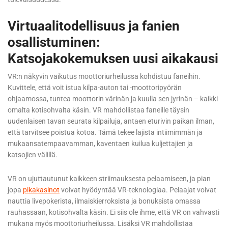
Virtuaalitodellisuus ja fanien
osallistuminen:
Katsojakokemuksen uusi aikakausi
VR:n näkyvin vaikutus moottoriurheilussa kohdistuu faneihin.
Kuvittele, että voit istua kilpa-auton tai -moottoripyörän
ohjaamossa, tuntea moottorin värinän ja kuulla sen jyrinän – kaikki
omalta kotisohvalta käsin. VR mahdollistaa faneille täysin
uudenlaisen tavan seurata kilpailuja, antaen eturivin paikan ilman,
että tarvitsee poistua kotoa. Tämä tekee lajista intiimimmän ja
mukaansatempaavamman, kaventaen kuilua kuljettajien ja
katsojien välillä.
VR on ujuttautunut kaikkeen striimauksesta pelaamiseen, ja pian
jopa
pikakasinot
voivat hyödyntää VR-teknologiaa. Pelaajat voivat
nauttia livepokerista, ilmaiskierroksista ja bonuksista omassa
rauhassaan, kotisohvalta käsin. Ei siis ole ihme, että VR on vahvasti
mukana myös moottoriurheilussa. Lisäksi VR mahdollistaa