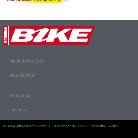
Mediatiedot 2026
Bike-digilehti
Tietosuoja
Julkaistu
© Copyright Motorrad Nordic AB, Karlavägen 96, 115 26 Stockholm, Sweden