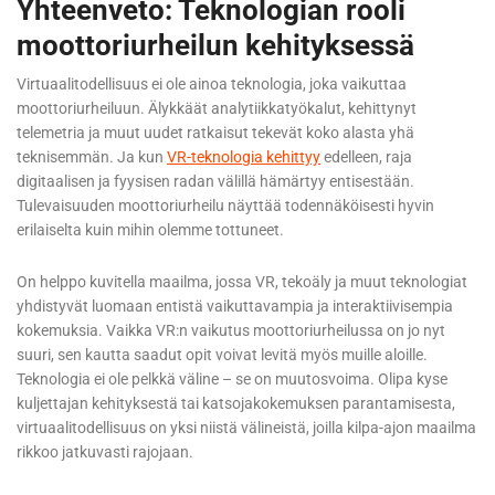
Yhteenveto: Teknologian rooli
moottoriurheilun kehityksessä
Virtuaalitodellisuus ei ole ainoa teknologia, joka vaikuttaa
moottoriurheiluun. Älykkäät analytiikkatyökalut, kehittynyt
telemetria ja muut uudet ratkaisut tekevät koko alasta yhä
teknisemmän. Ja kun
VR-teknologia kehittyy
edelleen, raja
digitaalisen ja fyysisen radan välillä hämärtyy entisestään.
Tulevaisuuden moottoriurheilu näyttää todennäköisesti hyvin
erilaiselta kuin mihin olemme tottuneet.
On helppo kuvitella maailma, jossa VR, tekoäly ja muut teknologiat
yhdistyvät luomaan entistä vaikuttavampia ja interaktiivisempia
kokemuksia. Vaikka VR:n vaikutus moottoriurheilussa on jo nyt
suuri, sen kautta saadut opit voivat levitä myös muille aloille.
Teknologia ei ole pelkkä väline – se on muutosvoima. Olipa kyse
kuljettajan kehityksestä tai katsojakokemuksen parantamisesta,
virtuaalitodellisuus on yksi niistä välineistä, joilla kilpa-ajon maailma
rikkoo jatkuvasti rajojaan.