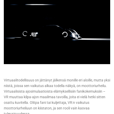
Virtuaalitodellisuus on jättänyt jälkensä monille eri aloille, mutta yksi
niistä, joissa sen vaikutus alkaa todella näkyä, on moottoriurheilu.
Virtuaalisista ajosimulaatioista elämyksellisiin fanikokemuksiin –
VR muuttaa kilpa-ajon maailmaa tavoilla, joita ei vielä hetki sitten
osattu kuvitella. Olitpa fani tai kuljettaja, VR:n vaikutus
moottoriurheiluun on kiistaton, ja sen rooli vain kasvaa
tulevaisuudessa.