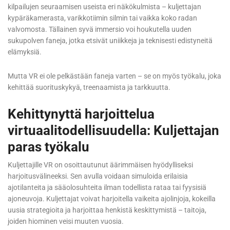
kilpailujen seuraamisen useista eri näkökulmista – kuljettajan
kypäräkamerasta, varikkotiimin silmin tai vaikka koko radan
valvomosta. Tällainen syvä immersio voi houkutella uuden
sukupolven faneja, jotka etsivät uniikkeja ja teknisesti edistyneitä
elämyksiä.
Mutta VR ei ole pelkästään faneja varten – se on myös työkalu, joka
kehittää suorituskykyä, treenaamista ja tarkkuutta.
Kehittynyttä harjoittelua
virtuaalitodellisuudella: Kuljettajan
paras työkalu
Kuljettajille VR on osoittautunut äärimmäisen hyödylliseksi
harjoitusvälineeksi. Sen avulla voidaan simuloida erilaisia
ajotilanteita ja sääolosuhteita ilman todellista rataa tai fyysisiä
ajoneuvoja. Kuljettajat voivat harjoitella vaikeita ajolinjoja, kokeilla
uusia strategioita ja harjoittaa henkistä keskittymistä – taitoja,
joiden hiominen veisi muuten vuosia.