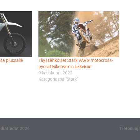
sa plussalle
Täyssähköiset Stark VARG motocross-
pyörät Biketeamin liikkeisiin
9 kesäkuun, 2022
Kategoriassa "Stark"
diatiedot 2026
Tietosuoj