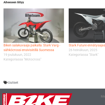
Aiheeseen liittyy
Biken salakuvaaja paikalla: Stark Varg -
Stark Future ennätysajas
sähköcrossi ensivisiitillä Suomessa
26 heinäkuun, 2025
19 joulukuun, 2022
Kategoriassa "Stark"
Kategoriassa "Motocross"
Uutiset
Me