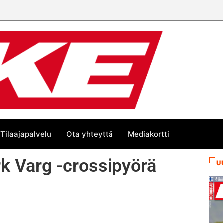
Tilaajapalvelu
Ota yhteyttä
Mediakortti
rk Varg -crossipyörä
U