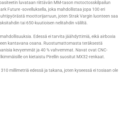
apasiteetin luvataan riittävän MM-tason motoctosskilpailun
rk Future -sovelluksella, joka mahdollistaa jopa 100 eri
auhtipyörästä moottorijarruun, joten Strak Vargin luonteen saa
sitahdin tai 650-kuutioisen nelitahdin väliltä.
ahdollisuuksia. Edessä ei tarvita jäähdyttimiä, eikä airboxia
nteen kantavana osana. Ruostumattomasta teräksestä
titaanisia kevyemmät ja 40 % vahvemmat. Navat ovat CNC-
kimmäisille on kietaistu Pirellin suositut MX32-renkaat.
10 millimetriä edessä ja takana, joten kyseessä ei tosiaan ole