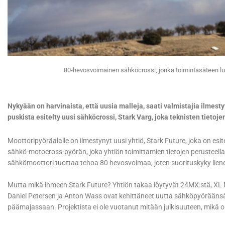
80-hevosvoimainen sähköcrossi, jonka toimintasäteen luv
Nykyään on harvinaista, että uusia malleja, saati valmistajia ilmesty
puskista esitelty uusi sähköcrossi, Stark Varg, joka teknisten tietoj
Moottoripyöräalalle on ilmestynyt uusi yhtiö, Stark Future, joka on esi
sähkö-motocross-pyörän, joka yhtiön toimittamien tietojen perusteella
sähkömoottori tuottaa tehoa 80 hevosvoimaa, joten suorituskyky lie
Mutta mikä ihmeen Stark Future? Yhtiön takaa löytyvät 24MX:stä, XL M
Daniel Petersen ja Anton Wass ovat kehittäneet uutta sähköpyöräänsä 
päämajassaan. Projektista ei ole vuotanut mitään julkisuuteen, mikä o