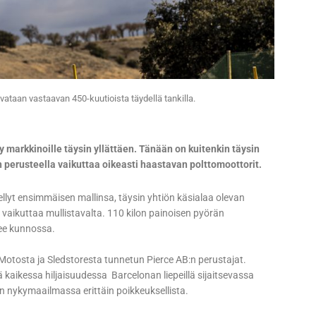
ataan vastaavan 450-kuutioista täydellä tankilla.
y markkinoille täysin yllättäen. Tänään on kuitenkin täysin
en perusteella vaikuttaa oikeasti haastavan polttomoottorit.
tellyt ensimmäisen mallinsa, täysin yhtiön käsialaa olevan
 vaikuttaa mullistavalta. 110 kilon painoisen pyörän
nee kunnossa.
otosta ja Sledstoresta tunnetun Pierce AB:n perustajat.
kaikessa hiljaisuudessa Barcelonan liepeillä sijaitsevassa
n nykymaailmassa erittäin poikkeuksellista.