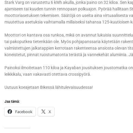
Stark Varg on varustettu 6 kWh akulla, jonka paino on 32 kiloa. Sen k
ajamiseen tai kuuden tunnin rennopaan polkuajon. Pyörää hallitaan Sta
moottoriasetuksen tekemisen. Säätöjä on useita aina virtuaalisesta v
muutettua asetuksia vaihtamalla millaiseksi tahansa 125-kuutioisen kak
Moottori on kantava osa runkoa, mikä on avannut lukuisia suunnittelum
tai pakoputkea tietenkään ole. Myös pohjapanssaria käytetään rake
valmistettujen jalkatappien kerrotaan rakenteensa ansiosta olevan 
koneistetut, pinnat ruostumatonta terästä ja vannekehät alumiinia. Jäl
Painoksi ilmoitetaan 110 kiloa ja Kayaban jousituksen joustomatka on 3
leikkikalu, vaan vakavasti otettava crossipyörä.
Uutuus koeajetaan Bikessä lähitulevaisuudessa!
Jaa tämä:
Facebook
X