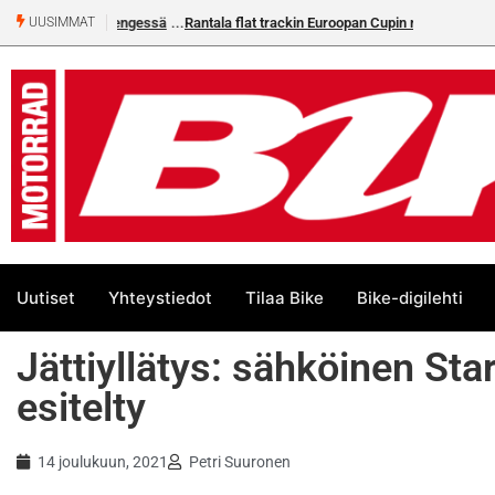
Rantala flat trackin Euroopan Cupin mestari
UUSIMMAT
Uutiset
Yhteystiedot
Tilaa Bike
Bike-digilehti
Jättiyllätys: sähköinen Sta
esitelty
14 joulukuun, 2021
Petri Suuronen