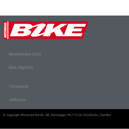
Mediatiedot 2026
Bike-digilehti
Tietosuoja
Julkaistu
© Copyright Motorrad Nordic AB, Karlavägen 96, 115 26 Stockholm, Sweden