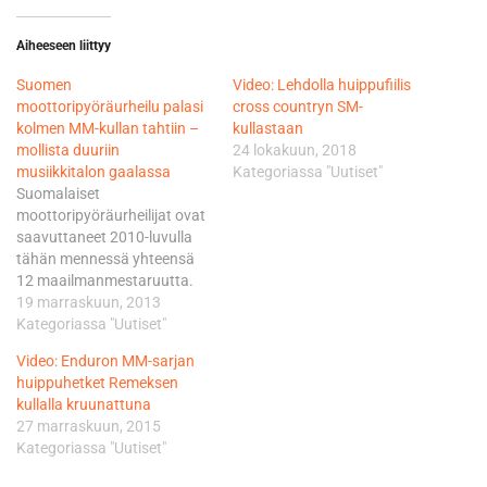
Aiheeseen liittyy
Suomen
Video: Lehdolla huippufiilis
moottoripyöräurheilu palasi
cross countryn SM-
kolmen MM-kullan tahtiin –
kullastaan
mollista duuriin
24 lokakuun, 2018
musiikkitalon gaalassa
Kategoriassa "Uutiset"
Suomalaiset
moottoripyöräurheilijat ovat
saavuttaneet 2010-luvulla
tähän mennessä yhteensä
12 maailmanmestaruutta.
Niistä kolme viimeisintä ovat
19 marraskuun, 2013
maaradan kestomenestyjän
Kategoriassa "Uutiset"
Joonas Kylmäkorven,
Video: Enduron MM-sarjan
ratamoottoripyöräilyn
huippuhetket Remeksen
sivuvaunuluokan pitkän
kullalla kruunattuna
linjan mitalisammon Pekka
27 marraskuun, 2015
Päivärinnan ja kultasuonen
Kategoriassa "Uutiset"
löytäneen
supermotokuljettaja Mauno