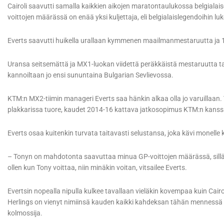
Cairoli saavutti samalla kaikkien aikojen maratontaulukossa belgialaise
voittojen määrässä on enää yksi kuljettaja, eli belgialaislegendoihin lu
Everts saavutti huikella urallaan kymmenen maailmanmestaruutta ja 
Uransa seitsemättä ja MX1-luokan viidettä peräkkäistä mestaruutta tav
kannoiltaan jo ensi sununtaina Bulgarian Sevlievossa.
KTM:n MX2-tiimin manageri Everts saa hänkin alkaa olla jo varuillaan. V
plakkarissa tuore, kaudet 2014-16 kattava jatkosopimus KTM:n kanss
Everts osaa kuitenkin turvata taitavasti selustansa, joka kävi monelle ku
– Tonyn on mahdotonta saavuttaa minua GP-voittojen määrässä, sill
ollen kun Tony voittaa, niin minäkin voitan, vitsailee Everts.
Evertsin nopealla nipulla kulkee tavallaan vieläkin kovempaa kuin Cairol
Herlings on vienyt nimiinsä kauden kaikki kahdeksan tähän mennessä aje
kolmossija.