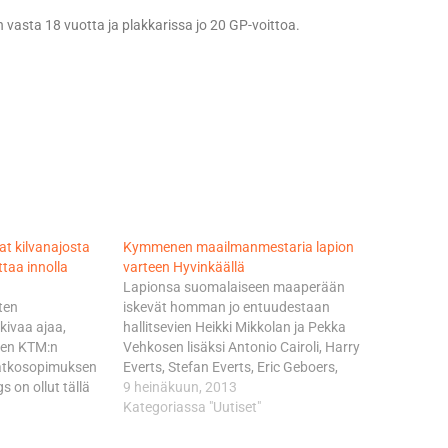
 vasta 18 vuotta ja plakkarissa jo 20 GP-voittoa.
vat kilvanajosta
Kymmenen maailmanmestaria lapion
taa innolla
varteen Hyvinkäällä
Lapionsa suomalaiseen maaperään
ten
iskevät homman jo entuudestaan
 kivaa ajaa,
hallitsevien Heikki Mikkolan ja Pekka
tten KTM:n
Vehkosen lisäksi Antonio Cairoli, Harry
atkosopimuksen
Everts, Stefan Everts, Eric Geboers,
s on ollut tällä
Jeffrey Herlings, Heinz Kinigadner, Jacky
9 heinäkuun, 2013
okkaansa ja
Martens sekä Joel Smets. Kyse on
Kategoriassa "Uutiset"
irolia edellä.
Suomessa laatuaan ensimmäisen
sä kaikki 12
”Maailmanmestareiden puiston”