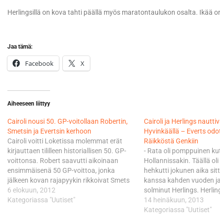
Herlingsillä on kova tahti päällä myös maratontaulukon osalta. Ikää on
Jaa tämä:
Facebook
X
Aiheeseen liittyy
Cairoli nousi 50. GP-voitollaan Robertin,
Cairoli ja Herlings nautti
Smetsin ja Evertsin kerhoon
Hyvinkäällä – Everts odot
Cairoli voitti Loketissa molemmat erät
Räikköstä Genkiin
kirjauttaen tililleen historiallisen 50. GP-
- Rata oli pomppuinen ku
voittonsa. Robert saavutti aikoinaan
Hollannissakin. Täällä oli
ensimmäisenä 50 GP-voittoa, jonka
hehkutti jokunen aika si
jälkeen kovan rajapyykin rikkoivat Smets
kanssa kahden vuoden j
ja kohinalla tässäkin mielessä omille
6 elokuun, 2012
solminut Herlings. Herling
teilleen karauttanut lajin kaikkien aikojen
Kategoriassa "Uutiset"
kaudella täysin omaa lu
14 heinäkuun, 2013
menestyneinen urheilija Stefan Everts.
ylivoimaisuudessa jopa Ca
Kategoriassa "Uutiset"
Nykyään Cairolin ja kumppaneiden
Herlings on vienyt nimiin