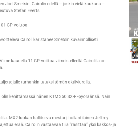
n Joel Smetsin. Cairolin edellä – joskin vielä kaukana –
keutuva Stefan Everts.
101 GP-voittoa.
oitteleva Cairoli karistanee Smetsin kuvainnolliseti
iime kaudella 11 GP-voittoa viimeistelleellä Cairolilla on
a.
ljettajalle turhankin tutuksi tämän aktiiviuralla.
ä olin kehittämässä hänen KTM 350 SX-F -pyöräänsä. Näin
illa. MX2-luokan hallitseva mestari, hollantilainen Jeffrey
ttua erää. Cairolin vastaavaa tiliä ”rasittaa” yksi kakkos- ja