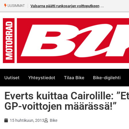
Valsarna päätti runkosarjan voittoputkeen
UUSIMMAT
Uutiset
Yhteystiedot
Tilaa Bike
Bike-digilehti
Everts kuittaa Cairolille: ”
GP-voittojen määrässä!”
15 huhtikuun, 2013
Bike