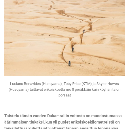
Luciano Benavides (Husqvarna), Toby Price (KTM) ja Skyler Howes
(Husqvarna) taittavat erikoiskoetta nro 8 peräkkäin kuin köyhän talon
porsaat
Taistelu tämän vuoden Dakar-rallin voitosta on muodostumassa
äärimmäisen tiukaksi, kun yli puolet erikoiskoekilometreistä on
taivallettu ja kuljettajat viettävät tänään ansaittua lepopäivää.