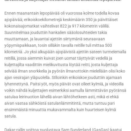
Ennen maanantain lepopäivää oli vuorossa kolme todella kovaa
ajopäivää; erikoiskoekilometrejä keskimäärin 350 ja päivittäiset
kokonaisajomatkat vaihtelivat 822 ja 917 kilometrin välillä.
Suunnitelmaa jouduttiin hankalien sääolosuhteiden takia
muuttamaan, ja lauantai ajettiin siirtymänä seuraavaan
yöpymispaikkaan, tosin silläkin tavalla reitille tuli mittaa 500
kilometriä. Jo yksi alkupään ajopäivistä ajettiin sateen turmelemalla
reitillä, jossa aiemmin kuivat joen uomat täyttyivät vedellä ja
kuljettajilta vaadittiin mielikuvitusta löytää reitti, josta kuljettaja
selviää ilman snorkkelia ja pyörän ilmanottokin mielellään olisi koko
ajan vesirajan yläpuolella. SIlloinkin erikoiskoe jouduttiin ajamaan
lyhennettynä. Paitsi yöt, myös päivät ovat olleet kylmiä, ja videoilla
voikin nähdä kuljettajien esimerkiksi aamulla lämmittävän pyöränsä
satulaa leirinuotion lähellä aivan lähtöhetkeen asti, mikä ei ehkä
aivan vastaa sähköistä satulanlämmitintä, mutta tuntuu pari
ensimmäistä minuuttia mukavammalta kuin huurteisen kylmä
satula.
Dakar-rallin voittoa puolustava Sam Sunderland (GasGas) kaatui