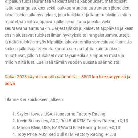
Kilpailun tulosseurantaa vaikeuttavat aikabonukset, mahdolliset
lisäaikarangaistukset sekä loukkaantuneita auttamaan jääneiden
kilpailijoiden aikahyvitykset, joita kaikkia kirjaillaan tuloksiin ja siten
muutetaan niitä ajopäivän jälkeisenä iltana ja ehkä vielä
seuraavana aamunakin. Järjestäjätkin julkaisevat ajopäivän jälkeen
ensin alustavat tulokset ilman hyvityksiä tai rangaistusminuutteja,
ja näitä tuloksia myös kilpailijat jakavat omilla somealustoillaan. Ja
kaikkia julkaisuja ei ehditä korjata samaa tahtia kuin tulokset
muuttuvat, jolloin tulokset ovat täysin erilaisia riippuen mistä ja
milloin niitä luet. Lue lisää tämän vuoden uusista säännöistä:
Dakar 2023 käyntiin uusilla säännöillä – 8500 km hiekkadyynejä ja
pölyä
Tilanne 8 erikoiskokeen jälkeen:
Skyler Howes, USA, Husqvarna Factory Racing
Kevin Benavides, ARG, Red Bull KTM Factory Racing, +0,13
Mason Klein, USA, BAS World KTM Racing Team, +0,13
Toby Price, AUS, Red Bull KTM Factory Racing, +1,58