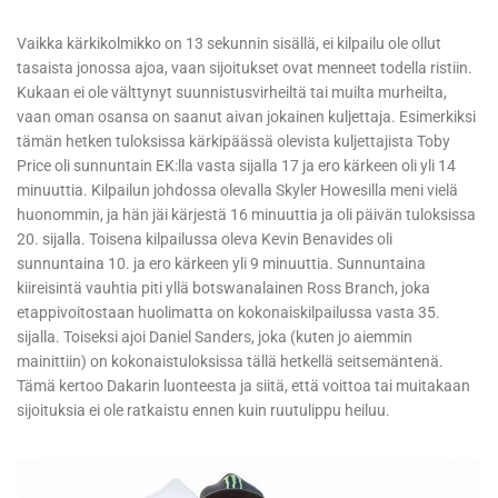
Vaikka kärkikolmikko on 13 sekunnin sisällä, ei kilpailu ole ollut
tasaista jonossa ajoa, vaan sijoitukset ovat menneet todella ristiin.
Kukaan ei ole välttynyt suunnistusvirheiltä tai muilta murheilta,
vaan oman osansa on saanut aivan jokainen kuljettaja. Esimerkiksi
tämän hetken tuloksissa kärkipäässä olevista kuljettajista Toby
Price oli sunnuntain EK:lla vasta sijalla 17 ja ero kärkeen oli yli 14
minuuttia. Kilpailun johdossa olevalla Skyler Howesilla meni vielä
huonommin, ja hän jäi kärjestä 16 minuuttia ja oli päivän tuloksissa
20. sijalla. Toisena kilpailussa oleva Kevin Benavides oli
sunnuntaina 10. ja ero kärkeen yli 9 minuuttia. Sunnuntaina
kiireisintä vauhtia piti yllä botswanalainen Ross Branch, joka
etappivoitostaan huolimatta on kokonaiskilpailussa vasta 35.
sijalla. Toiseksi ajoi Daniel Sanders, joka (kuten jo aiemmin
mainittiin) on kokonaistuloksissa tällä hetkellä seitsemäntenä.
Tämä kertoo Dakarin luonteesta ja siitä, että voittoa tai muitakaan
sijoituksia ei ole ratkaistu ennen kuin ruutulippu heiluu.