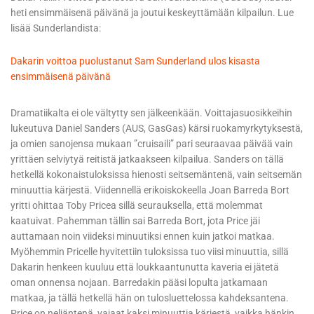
heti ensimmäisenä päivänä ja joutui keskeyttämään kilpailun. Lue
lisää Sunderlandista:
Dakarin voittoa puolustanut Sam Sunderland ulos kisasta
ensimmäisenä päivänä
Dramatiikalta ei ole vältytty sen jälkeenkään. Voittajasuosikkeihin
lukeutuva Daniel Sanders (AUS, GasGas) kärsi ruokamyrkytyksestä,
ja omien sanojensa mukaan ”cruisaili” pari seuraavaa päivää vain
yrittäen selviytyä reitistä jatkaakseen kilpailua. Sanders on tällä
hetkellä kokonaistuloksissa hienosti seitsemäntenä, vain seitsemän
minuuttia kärjestä. Viidennellä erikoiskokeella Joan Barreda Bort
yritti ohittaa Toby Pricea sillä seurauksella, että molemmat
kaatuivat. Pahemman tällin sai Barreda Bort, jota Price jäi
auttamaan noin viideksi minuutiksi ennen kuin jatkoi matkaa.
Myöhemmin Pricelle hyvitettiin tuloksissa tuo viisi minuuttia, sillä
Dakarin henkeen kuuluu että loukkaantunutta kaveria ei jätetä
oman onnensa nojaan. Barredakin pääsi lopulta jatkamaan
matkaa, ja tällä hetkellä hän on tulosluettelossa kahdeksantena.
Price on neljäntenä, vajaat kaksi minuuttia kärjestä, vaikka hänkin