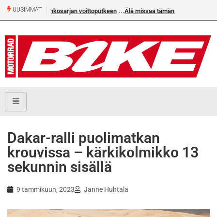
UUSIMMAT
Älä missaa tämän kesän suurta Bike-numeroa!
Dakar-ralli puolimatkan
krouvissa – kärkikolmikko 13
sekunnin sisällä
9 tammikuun, 2023
Janne Huhtala