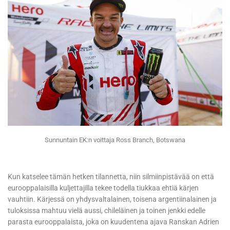
Sunnuntain EK:n voittaja Ross Branch, Botswana
Kun katselee tämän hetken tilannetta, niin silmiinpistävää on että
eurooppalaisilla kuljettajilla tekee todella tiukkaa ehtiä kärjen
vauhtiin. Kärjessä on yhdysvaltalainen, toisena argentiinalainen ja
tuloksissa mahtuu vielä aussi, chileläinen ja toinen jenkki edelle
parasta eurooppalaista, joka on kuudentena ajava Ranskan Adrien