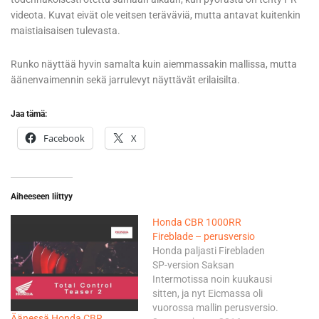
videota. Kuvat eivät ole veitsen teräväviä, mutta antavat kuitenkin
maistiaisaisen tulevasta.
Runko näyttää hyvin samalta kuin aiemmassakin mallissa, mutta
äänenvaimennin sekä jarrulevyt näyttävät erilaisilta.
Jaa tämä:
Facebook
X
Aiheeseen liittyy
Honda CBR 1000RR
Fireblade – perusversio
Honda paljasti Firebladen
SP-version Saksan
Intermotissa noin kuukausi
sitten, ja nyt Eicmassa oli
vuorossa mallin perusversio.
Äänessä Honda CBR