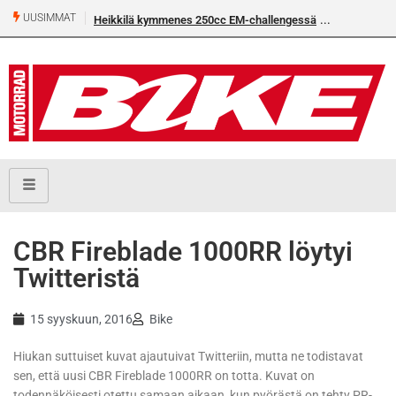
UUSIMMAT
Heikkilä kymmenes 250cc EM-challengessä
CBR Fireblade 1000RR löytyi
Twitteristä
15 syyskuun, 2016
Bike
Hiukan suttuiset kuvat ajautuivat Twitteriin, mutta ne todistavat
sen, että uusi CBR Fireblade 1000RR on totta. Kuvat on
todennäköisesti otettu samaan aikaan, kun pyörästä on tehty PR-