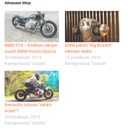
Aiheeseen liittyy
BMW R18 – Kaikkien aikojen
BMW julkisti ”Big Boxerin”
suurin BMW-moottoripyörä
tekniset tiedot
20 heinäkuun, 2019
12 joulukuun, 2019
Kategoriassa "Uutiset"
Kategoriassa "Uutiset"
Bemarilta tulossa ”sähkö-
boxer”?
26 kesäkuun, 2019
Kategoriassa "Uutiset"