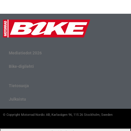
Mediatiedot 2026
Bike-digilehti
Tietosuoja
Julkaistu
© Copyright Motorrad Nordic AB, Karlavägen 96, 115 26 Stockholm, Sweden