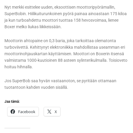
Nyt merkki esittelee uuden, eksoottisen moottoripyörämallin,
SuperBobin. Hiilikuiturunkoinen pyörä painaa ainoastaan 175 kiloa
ja kun turboahdettu moottori tuottaa 158 hevosvoimaa, lienee
Boxer melko liukas liikkeissään.
Moottorin ahtopaine on 0,3 baria, joka tarkoittaa olematonta
turboviivettä. Kehittynyt elektroniikka mahdollistaa useamman eri
moottorinohjauskartan käyttämisen. Moottori on Boxerin itsensä
valmistama 1000-kuutioinen 88 asteen sylinterikulmalla. Toisioveto
hoituu hihnalla.
Jos SuperBob saa hyvän vastaanoton, se pyritään ottamaan
tuotantoon kahden vuoden sisällä.
Jaa tämä:
Facebook
X