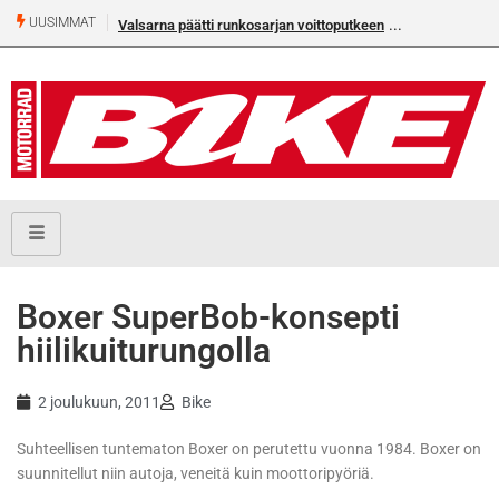
UUSIMMAT
Valsarna päätti runkosarjan voittoputkeen
Boxer SuperBob-konsepti
hiilikuiturungolla
2 joulukuun, 2011
Bike
Suhteellisen tuntematon Boxer on perutettu vuonna 1984. Boxer on
suunnitellut niin autoja, veneitä kuin moottoripyöriä.