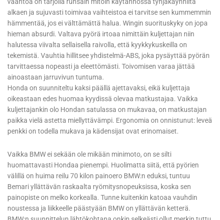
vääntöä on tarjolla runsain mitoin käytännössä tyhjäkäynniltä
alkaen ja sujuvasti toimivaa vaihteistoa ei tarvitse sen kummemmin
hämmentää, jos ei välttämättä halua. Wingin suorituskyky on jopa
hieman absurdi. Valtava pyörä irtoaa nimittäin kuljettajan niin
halutessa viivalta sellaisella raivolla, että kyykkykuskeilla on
tekemistä. Vauhtia hillitsee yhdistelmä-ABS, joka pysäyttää pyörän
tarvittaessa nopeasti ja eleettömästi. Toivomisen varaa jättää
ainoastaan jarruvivun tuntuma.
Honda on suunniteltu kaksi päällä ajettavaksi, eikä kuljettaja
oikeastaan edes huomaa kyydissä olevaa matkustajaa. Vaikka
kuljettajankin olo Hondan satulassa on mukavaa, on matkustajan
paikka vielä astetta miellyttävämpi. Ergonomia on onnistunut: leveä
penkki on todella mukava ja kädensijat ovat erinomaiset.
Vaikka BMW ei sekään ole mikään minimoto, on se silti
huomattavasti Hondaa pienempi. Huolimatta siitä, että pyörien
välillä on huima reilu 70 kilon painoero BMW:n eduksi, tuntuu
Bemari yllättävän raskaalta ryömitysnopeuksissa, koska sen
painopiste on melko korkealla. Tunne kuitenkin katoaa vauhdin
noustessa ja liikkeelle päästyään BMW on yllättävän ketterä.
BMW:n suunnittelun lähtökohtana onkin selkeästi ollut merkin tuttu