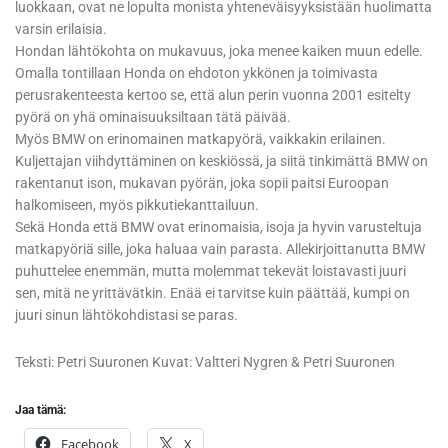
luokkaan, ovat ne lopulta monista yhteneväisyyksistään huolimatta
varsin erilaisia.
Hondan lähtökohta on mukavuus, joka menee kaiken muun edelle.
Omalla tontillaan Honda on ehdoton ykkönen ja toimivasta
perusrakenteesta kertoo se, että alun perin vuonna 2001 esitelty
pyörä on yhä ominaisuuksiltaan tätä päivää.
Myös BMW on erinomainen matkapyörä, vaikkakin erilainen.
Kuljettajan viihdyttäminen on keskiössä, ja siitä tinkimättä BMW on
rakentanut ison, mukavan pyörän, joka sopii paitsi Euroopan
halkomiseen, myös pikkutiekanttailuun.
Sekä Honda että BMW ovat erinomaisia, isoja ja hyvin varusteltuja
matkapyöriä sille, joka haluaa vain parasta. Allekirjoittanutta BMW
puhuttelee enemmän, mutta molemmat tekevät loistavasti juuri
sen, mitä ne yrittävätkin. Enää ei tarvitse kuin päättää, kumpi on
juuri sinun lähtökohdistasi se paras.
Teksti: Petri Suuronen Kuvat: Valtteri Nygren & Petri Suuronen
Jaa tämä:
Facebook
X