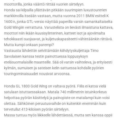
moottorilla, jonka vääntö riittää vuorien siirtelyyn.
Honda sai kilpailla yllättävän pitkään suurimpien luxustourerien
markkinoilla itseään vastaan, mutta vuonna 2011 BMW esitteli K
1600:n, jonka GTL-versio näyttää paperilla varsin samankaltaiselta
Gold Wingiin verrattuna. Varustelista on lievästi ilmaistuna kattava,
moottori niin ikään kuusisylinterinen, katteet isot ja ajoviimalta
tehokkaasti suojaavat, ja kuljetuskapasiteetti vähintäänkin riittävä.
Mutta kumpi onkaan parempi?
Vastausta lähdettiin selvittämään kiihdytyskuljettaja Timo
Savolaisen kanssa testin painottuessa loppusyksyn
eteläsuomalaisille maanteille. Sää oli varsin vaihteleva, ja erityisesti
kylmän, sumuisen ja sateisen kelin sattuessa kohdalle pyörien
touringominaisuudet nousivat arvoonsa.
Honda GL 1800 Gold Wing on valtava pyörä. Fiilis ei katoa vielä
satulaan istuttaessakaan. Matala 740 millimetrin istuinkorkeus
helpottaa pyörän käsittelyä ja painopiste on matalampi kuin voisi
olettaa. Sähköinen peruutusvaihde on kuitenkin enemmän kuin
tervetullut 413-kiloisen pyörän siirtelyyn.
Massa tuntuu myös liikkeelle lähdettäessä, mutta sen kanssa oppii