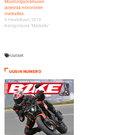
Moottoripyörämuseo
vuosittain lähes 20. Uusia
järjestää motoristien
kohteista ovat…
matkaillan
6 maaliskuun, 2019
Kategoriassa "Matkailu"
Uutiset
UUSIN NUMERO