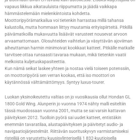
vapaus liikkua aikatauluista riippumatta ja jäädä vaikkapa
hämmästelemään mielenkiintoista kohdetta.
Moottoripyörämatkailua voi tietenkin harrastaa millä tahansa
kalustolla, mutta hommaan liittyy muutamia erityispiirteitä. Pitkillä
päivämatkoilla mukavuutta lisäävät varusteet nousevat arvoon
arvaamattomaan. Olosuhteiden vaihtelun ja väsyttävän ajoviiman
aiheuttaman harmin minimoivat kookkaat katteet. Pitkälle matkalle
tarvitsee ottaa runsaasti tavaraa mukaan, mikä tietenkin vaatii
melkoista kuljetuskapasiteettia.
Kun nämä seikat laskee yhteen ja nostaa vielä toiseen potenssiin,
on moottoripyörä sen verran kookas, että iso moottori on
käytännössä välttämättömyys. Syntyy luxus-tourer.
Luokan yksinoikeutettu valtias on jo vuosikausia ollut Hondan GL
1800 Gold Wing. Alunperin jo vuonna 1974 nähty malli esiteltiin
tässä muodossaan vuonna 2001, mutta se sai varsin kattavan
päivityksen 2012. Tuolloin pyörä sai uudet katteet, entistäkin
enemmän tavaratilaa, alustapäivityksen ja päivitetyt audio- ja
navigaatiojärjestelmät. Riittävän suorituskyvyn varmistamiseksi
risteilijä on varustettu kuusisylinterisellä 1 832-kuutioisella