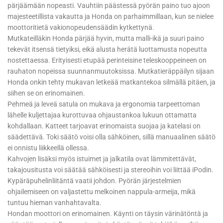
pärjäämään nopeasti. Vauhtiin päästessä pyörän paino tuo ajoon
majesteetillista vakautta ja Honda on parhaimmillaan, kun se nielee
moottoritietä vakionopeudensäädin kytkettynä.
Mutkateilläkin Honda pärjää hyvin, mutta malli-ikä ja suuri paino
tekevät itsensä tietyiksi, eikä alusta herätä luottamusta nopeutta
nostettaessa. Erityisesti etupää perinteisine teleskooppeineen on
rauhaton nopeissa suunnanmuutoksissa. Mutkatieräppäilyn sijaan
Honda onkin tehty mukavan letkeää matkantekoa silmällä pitäen, ja
siihen se on erinomainen.
Pehmeä ja leveä satula on mukava ja ergonomia tarpeettoman
lähelle kuljettajaa kurottuvaa ohjaustankoa lukuun ottamatta
kohdallaan. Katteet tarjoavat erinomaista suojaa ja katelasi on
säädettävä. Toki säätö voisi olla sähköinen, sillä manuaalinen säätö
ei onnistu liikkeellä ollessa.
Kahvojen lisäksi myös istuimet ja jalkatila ovat lämmitettävät,
takajousitusta voi säätää sähköisesti ja stereoihin voi liittää iPodin.
Kypäräpuhelinliitäntä vaatii johdon. Pyörän järjestelmien
ohjailemiseen on valjastettu melkoinen nappula-armeija, mikä
tuntuu hieman vanhahtavalta.
Hondan moottori on erinomainen. Käynti on täysin värinätöntä ja