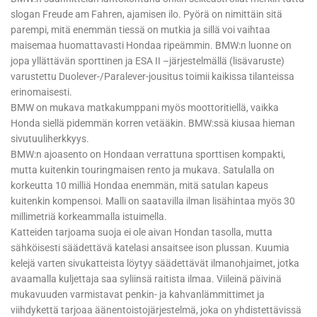
slogan Freude am Fahren, ajamisen ilo. Pyörä on nimittäin sitä
parempi, mitä enemmän tiessä on mutkia ja sillä voi vaihtaa
maisemaa huomattavasti Hondaa ripeämmin. BMW:n luonne on
jopa yllättävän sporttinen ja ESA II –järjestelmällä (lisävaruste)
varustettu Duolever-/Paralever-jousitus toimii kaikissa tilanteissa
erinomaisesti.
BMW on mukava matkakumppani myös moottoritiellä, vaikka
Honda siellä pidemmän korren vetääkin. BMW:ssä kiusaa hieman
sivutuuliherkkyys.
BMW:n ajoasento on Hondaan verrattuna sporttisen kompakti,
mutta kuitenkin touringmaisen rento ja mukava. Satulalla on
korkeutta 10 milliä Hondaa enemmän, mitä satulan kapeus
kuitenkin kompensoi. Malli on saatavilla ilman lisähintaa myös 30
millimetriä korkeammalla istuimella.
Katteiden tarjoama suoja ei ole aivan Hondan tasolla, mutta
sähköisesti säädettävä katelasi ansaitsee ison plussan. Kuumia
kelejä varten sivukatteista löytyy säädettävät ilmanohjaimet, jotka
avaamalla kuljettaja saa syliinsä raitista ilmaa. Viileinä päivinä
mukavuuden varmistavat penkin- ja kahvanlämmittimet ja
viihdykettä tarjoaa äänentoistojärjestelmä, joka on yhdistettävissä