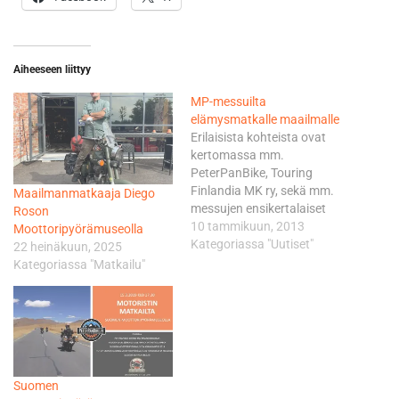
Aiheeseen liittyy
MP-messuilta
elämysmatkalle maailmalle
Erilaisista kohteista ovat
kertomassa mm.
PeterPanBike, Touring
Finlandia MK ry, sekä mm.
Maailmanmatkaaja Diego
messujen ensikertalaiset
Roson
norjalainen Route 66 USA
10 tammikuun, 2013
Moottoripyörämuseolla
sekä ruotsalainen DaveUSA.
Kategoriassa "Uutiset"
22 heinäkuun, 2025
Moottoripyörämatkailu on
Kategoriassa "Matkailu"
suuri seikkailu ja monen
haave, joka on myös helposti
toteutettavissa.
PeterPanBike esittelee
messuilla vuosien 2013 ja
2014 matkoja. Matkoja
Suomen
järjestetään yhteensä