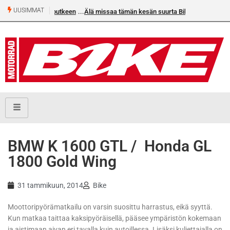
UUSIMMAT
Älä missaa tämän kesän suurta Bike-numeroa!
BMW K 1600 GTL / Honda GL
1800 Gold Wing
31 tammikuun, 2014
Bike
Moottoripyörämatkailu on varsin suosittu harrastus, eikä syyttä.
Kun matkaa taittaa kaksipyöräisellä, pääsee ympäristön kokemaan
ja aistimaan aivan eri tavalla kuin autoillessa. Lisäksi kuljettajalla on