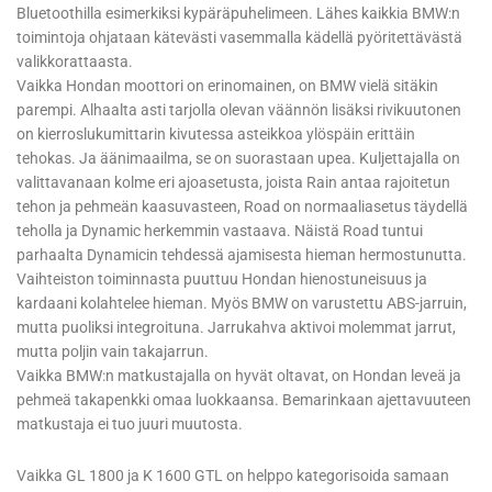
Bluetoothilla esimerkiksi kypäräpuhelimeen. Lähes kaikkia BMW:n
toimintoja ohjataan kätevästi vasemmalla kädellä pyöritettävästä
valikkorattaasta.
Vaikka Hondan moottori on erinomainen, on BMW vielä sitäkin
parempi. Alhaalta asti tarjolla olevan väännön lisäksi rivikuutonen
on kierroslukumittarin kivutessa asteikkoa ylöspäin erittäin
tehokas. Ja äänimaailma, se on suorastaan upea. Kuljettajalla on
valittavanaan kolme eri ajoasetusta, joista Rain antaa rajoitetun
tehon ja pehmeän kaasuvasteen, Road on normaaliasetus täydellä
teholla ja Dynamic herkemmin vastaava. Näistä Road tuntui
parhaalta Dynamicin tehdessä ajamisesta hieman hermostunutta.
Vaihteiston toiminnasta puuttuu Hondan hienostuneisuus ja
kardaani kolahtelee hieman. Myös BMW on varustettu ABS-jarruin,
mutta puoliksi integroituna. Jarrukahva aktivoi molemmat jarrut,
mutta poljin vain takajarrun.
Vaikka BMW:n matkustajalla on hyvät oltavat, on Hondan leveä ja
pehmeä takapenkki omaa luokkaansa. Bemarinkaan ajettavuuteen
matkustaja ei tuo juuri muutosta.
Vaikka GL 1800 ja K 1600 GTL on helppo kategorisoida samaan