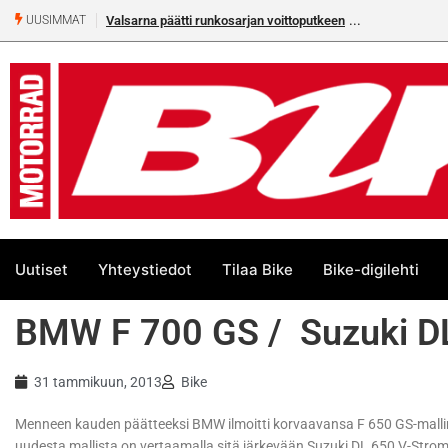
Valsarna päätti runkosarjan voittoputkeen
Älä missaa täm
UUSIMMAT
numeroa!
Uutiset
Yhteystiedot
Tilaa Bike
Bike-digilehti
BMW F 700 GS / Suzuki D
31 tammikuun, 2013
Bike
Menneen kauden päätteeksi BMW ilmoitti korvaavansa F 650 GS-mallin uu
uudesta mallista on vertaamalla sitä järkevään Suzuki DL 650 V-Stro