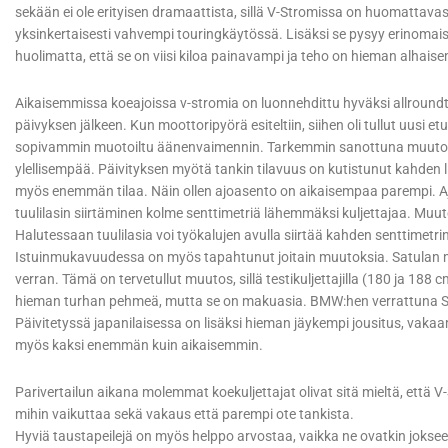
sekään ei ole erityisen dramaattista, sillä V-Stromissa on huomattava
yksinkertaisesti vahvempi touringkäytössä. Lisäksi se pysyy erinomaise
huolimatta, että se on viisi kiloa painavampi ja teho on hieman alhaise
Aikaisemmissa koeajoissa v-stromia on luonnehdittu hyväksi allroundt
päivyksen jälkeen. Kun moottoripyörä esiteltiin, siihen oli tullut uusi 
sopivammin muotoiltu äänenvaimennin. Tarkemmin sanottuna muutokset o
ylellisempää. Päivityksen myötä tankin tilavuus on kutistunut kahden li
myös enemmän tilaa. Näin ollen ajoasento on aikaisempaa parempi. Aj
tuulilasin siirtäminen kolme senttimetriä lähemmäksi kuljettajaa. Muutos
Halutessaan tuulilasia voi työkalujen avulla siirtää kahden senttimetrin
Istuinmukavuudessa on myös tapahtunut joitain muutoksia. Satulan muo
verran. Tämä on tervetullut muutos, sillä testikuljettajilla (180 ja 18
hieman turhan pehmeä, mutta se on makuasia. BMW:hen verrattuna Suzu
Päivitetyssä japanilaisessa on lisäksi hieman jäykempi jousitus, vak
myös kaksi enemmän kuin aikaisemmin.
Parivertailun aikana molemmat koekuljettajat olivat sitä mieltä, että V
mihin vaikuttaa sekä vakaus että parempi ote tankista.
Hyviä taustapeilejä on myös helppo arvostaa, vaikka ne ovatkin jokseen