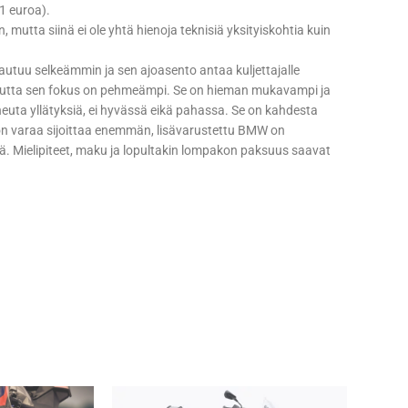
31 euroa).
utta siinä ei ole yhtä hienoja teknisiä yksityiskohtia kuin
utuu selkeämmin ja sen ajoasento antaa kuljettajalle
 mutta sen fokus on pehmeämpi. Se on hieman mukavampi ja
euta yllätyksiä, ei hyvässä eikä pahassa. Se on kahdesta
 on varaa sijoittaa enemmän, lisävarustettu BMW on
. Mielipiteet, maku ja lopultakin lompakon paksuus saavat