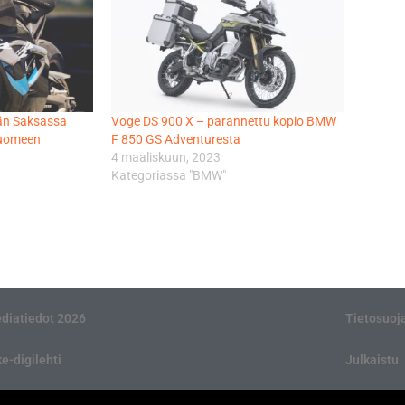
än Saksassa
Voge DS 900 X – parannettu kopio BMW
Suomeen
F 850 GS Adventuresta
4 maaliskuun, 2023
Kategoriassa "BMW"
diatiedot 2026
Tietosuoj
ke-digilehti
Julkaistu