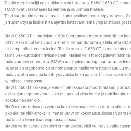
Testiin otettiin neljä ensiluokkaista vaihtoehtoa. BMW C 650 GT, Ho
TMAX ovat valmistajien kalleimpia ja suurimpia malleja.
Testi suoritettiin samalla tavalla kuin tavalliset moottoripyörätestit. Sk
jarrupenkitys ja lisäksi niitä ajettiin kattavasti siinä ympäristössä, jos
BMW C 650 GT ja mallisisar C 600 Sport saivat moottoripyöräalan ko
2012. Vain muutama vuosi aiemmin oli mahdotonta ajatella, että BMW läh
silti lämpimästi tervetulleeksi. Testiin otettiin C 650 GT, ja mallinimi
sama 647-kuutioinen rivikakkonen. Mallien väliset erot piilevät lähin
mukavuuteen suunnattu. BMW:n useimpien touringsuuntautuneiden mall
Kuljettajan ergonomia on erinomainen ja mallin varusteisiin kuuluu mu
mukava, että sen päällä viihtyisi vaikka koko päivän. Lisäksi leveät kat
kylmässä ilmastossa.
BMW C 650 GT sai kehuja etenkin tehokkaasta moottoristaan, porta
kuljettajan ergonomiasta, joka on upeasti viimeistelty ja todella toimin
isokokoinen henkilö.
BMW:n moottorissa on voimaa koko kierrosalueella ja tuntuu siltä, ett
joko ala- tai yläkierroksilla, mutta BMW on kokonaisuudessaan paras 
mutta siitä lienee iloa reippaassa ajossa.
BMW:n vario-vaihteisto toimii erinomaisesti, eikä valittavia vaihdeasento