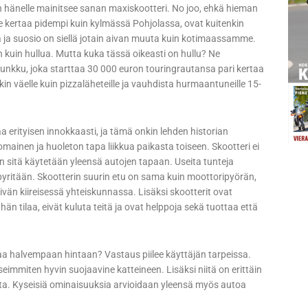
n hänelle mainitsee sanan maxiskootteri. No joo, ehkä hieman
e kertaa pidempi kuin kylmässä Pohjolassa, ovat kuitenkin
ja suosio on siellä jotain aivan muuta kuin kotimaassamme.
 kuin hullua. Mutta kuka tässä oikeasti on hullu? Ne
kunkku, joka starttaa 30 000 euron touringrautansa pari kertaa
in väelle kuin pizzaläheteille ja vauhdista hurmaantuneille 15-
 erityisen innokkaasti, ja tämä onkin lehden historian
mainen ja huoleton tapa liikkua paikasta toiseen. Skootteri ei
n sitä käytetään yleensä autojen tapaan. Useita tunteja
pyritään. Skootterin suurin etu on sama kuin moottoripyörän,
än kiireisessä yhteiskunnassa. Lisäksi skootterit ovat
hän tilaa, eivät kuluta teitä ja ovat helppoja sekä tuottaa että
 saa halvempaan hintaan? Vastaus piilee käyttäjän tarpeissa.
useimmiten hyvin suojaavine katteineen. Lisäksi niitä on erittäin
rusta. Kyseisiä ominaisuuksia arvioidaan yleensä myös autoa