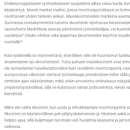
Eteläeurooppalaisen työmatkalaisen suupielistä alkaa valua kuola, ku
kärjistettyä. Monet matkat maihin, joissa moottoripyöräkausi on kolm
osoittaneet yhden tärkeän seikan. Maxiskoottereiden markkina-asema 
Suomessa toistakymmentä tuhatta skootteriin sijoittavaa katsottaisiin
satatuhatta Madridissa asuvaa päivittäistä työmatkailijaa, vai kuutio
vuodessa? Olisiko vihdoin aika laajentaa skoottereiden käyttöä muullek
vuotiaille?
Käsi sydämellä on myönnettävä, ettei Biken väki ole huomioinut luokkaa
ensimmäinen iso skootteritesti. Totta puhuen maxiskootterit ovat erino
ole samanlainen hauskanpitoväline kuin tavallinen moottoripyörä, vaa
autojonoissa viikottain viettävä työmatkaaja ymmärtänee mihin tällä 
nimittäin ajan säästäminen, mikä onkin arvostettu ominaisuus nykypäiv
ympäristöystävällisiä, sillä ne kuluttavat vähän polttoainetta, vievät vä
kierrättää.
Miksi siis valita skootteri, kun uusia ja tehokkaampia moottoripyöriä
Skootteri on käytännöllinen peli säilytyslokeroineen ja -tiloineen sekä 
helppo ajaa, sillä kuljettajan tarvitsee vain huolehtia kaasusta ja jar
valitessa.