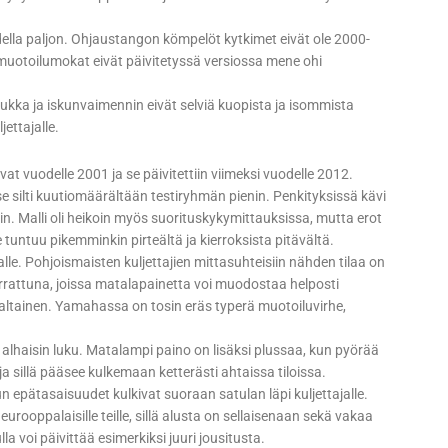
ella paljon. Ohjaustangon kömpelöt kytkimet eivät ole 2000-
 muotoilumokat eivät päivitetyssä versiossa mene ohi
ka ja iskunvaimennin eivät selviä kuopista ja isommista
jettajalle.
 vuodelle 2001 ja se päivitettiin viimeksi vuodelle 2012.
n se silti kuutiomäärältään testiryhmän pienin. Penkityksissä kävi
in. Malli oli heikoin myös suorituskykymittauksissa, mutta erot
 tuntuu pikemminkin pirteältä ja kierroksista pitävältä.
lle. Pohjoismaisten kuljettajien mittasuhteisiin nähden tilaa on
errattuna, joissa matalapainetta voi muodostaa helposti
kaltainen. Yamahassa on tosin eräs typerä muotoiluvirhe,
 alhaisin luku. Matalampi paino on lisäksi plussaa, kun pyörää
ja sillä pääsee kulkemaan ketterästi ahtaissa tiloissa.
n epätasaisuudet kulkivat suoraan satulan läpi kuljettajalle.
rooppalaisille teille, sillä alusta on sellaisenaan sekä vakaa
la voi päivittää esimerkiksi juuri jousitusta.