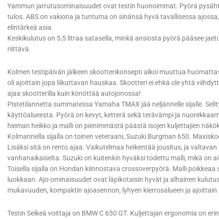
Yammun jarrutusominaisuudet ovat testin huonoimmat. Pyörä pysähtyy
tulos. ABS on vakiona ja tuntuma on sinänsä hyvä tavallisessa ajossa
elintärkeä asia.
Keskikulutus on 5,5 litraa satasella, minkä ansiosta pyörä pääsee jaetu
riittävä.
Kolmen testipäivän jälkeen skootterikonsepti alkoi muuttua huomatta
oli ajoittain jopa liikuttavan hauskaa. Skootteri ei ehkä ole yhtä vii
ajaa skootterilla kuin könöttää autojonossa!
Pistetilannetta summatessa Yamaha TMAX jää neljännelle sijalle. Sel
käyttöalueesta. Pyörä on kevyt, ketterä sekä terävämpi ja nuorekka
hieman heikko ja malli on pienimmästä päästä isojen kuljettajien näk
Kolmannella sijalla on toinen veteraani, Suzuki Burgman 650. Maxiskoot
Lisäksi sitä on rento ajaa. Vaikutelmaa heikentää jousitus, ja valtavan
vanhanaikaiselta. Suzuki on kuitenkin hyväksi todettu malli, mikä on a
Toisella sijalla on Hondan kiinnostava crossoverpyörä. Malli poikkeaa 
luokkaan. Ajo-ominaisuudet ovat läpikotaisin hyvät ja alhainen kulutu
mukavuuden, kompaktin ajoasennon, lyhyen kierrosalueen ja ajoittain 
Testin Selkeä voittaja on BMW C 650 GT. Kuljettajan ergonomia on er