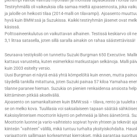
pienempi vaihde vaihtuu myöhään ja monissa tapauksissa Honda tun
Testiryhmällä oli vaikeuksia olla samaa mieltä ajoasennosta, joka v
ja jaloille on heikosti tilaa (2014-malli on tilavampi). Ajoasento muuttu
hyvä kuin BMW:ssä ja Suzukissa. Kaikki testiryhmän jäsenet ovat melk
käsissä.
Polttoaineenkulutus on vaikuttavan alhainen. Testissä keskiarvo oli nelj
3,1 litraa satasella, joten sillä saralla ainakin on rahaa säästettävissä!
Seuraava testiyksilö on tunnettu Suzuki Burgman 650 Executive. Mallini
kattaus varusteita, kuten esimerkiksi matkustajan selkänoja. Malli päi
kuin 2003 esitelty versio.
Uusi Burgman ei näytä enää yhtä kömpelöltä kuin ennen, mutta painoa on 
täydellä tankilla mitattuna, joten Suzuki painaa 57 kiloa Yamahaa en
tilanne paranee hieman. Suzukia on pienien renkaidensa ansiosta help
kiittäminen pitkää akseliväliä.
Ajoasento on samankaltainen kuin BMW:ssä – tilava, rento ja tuulelta su
se on melko kova. Tuulilasia voi saksalaiseen tapaan säätää sähköisesti 
Kaksisylinterisen moottorin käynti on pehmeää ja lähes äänetöntä. Su
Moottorin luonne ja vario-vaihteisto sopivat hyvin yhteen ja tekevät aj
kiinteän ”vaihteen” välillä, mikä tuntuu turhalta yksityiskohdalta. H
variaattorin sallimaan korkeammat kierrokset, mikä parantaa suoritus