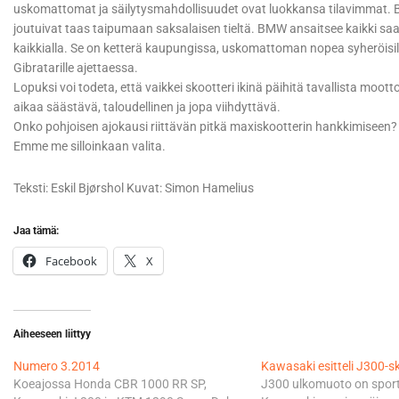
uskomattomat ja säilytysmahdollisuudet ovat luokkansa tilavimmat. Bema
joutuivat taas taipumaan saksalaisen tieltä. BMW ansaitsee kaikki saa
kaikkialla. Se on ketterä kaupungissa, uskomattoman nopea syheröisillä
Gibratarille ajettaessa.
Lopuksi voi todeta, että vaikkei skootteri ikinä päihitä tavallista moott
aikaa säästävä, taloudellinen ja jopa viihdyttävä.
Onko pohjoisen ajokausi riittävän pitkä maxiskootterin hankkimiseen? 
Emme me silloinkaan valita.
Teksti: Eskil Bjørshol Kuvat: Simon Hamelius
Jaa tämä:
Facebook
X
Aiheeseen liittyy
Numero 3.2014
Kawasaki esitteli J300-s
Koeajossa Honda CBR 1000 RR SP,
J300 ulkomuoto on sport