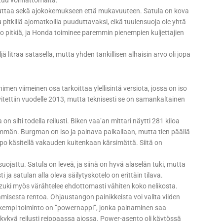
tuu voimattomalta.
aikuttaa sekä ajokokemukseen että mukavuuteen. Satula on kova
u pitkillä ajomatkoilla puuduttavaksi, eikä tuulensuoja ole yhtä
o pitkiä, ja Honda toiminee paremmin pienempien kuljettajien
ä litraa satasella, mutta yhden tankillisen alhaisin arvo oli jopa
men viimeinen osa tarkoittaa ylellisintä versiota, jossa on iso
vitettiin vuodelle 2013, mutta teknisesti se on samankaltainen
silti todella reilusti. Biken vaa’an mittari näytti 281 kiloa
emmän. Burgman on iso ja painava paikallaan, mutta tien päällä
po käsitellä vakauden kuitenkaan kärsimättä. Siitä on
ojattu. Satula on leveä, ja siinä on hyvä alaselän tuki, mutta
ja satulan alla oleva säilytyskotelo on erittäin tilava.
zuki myös värähtelee ehdottomasti vähiten koko nelikosta.
amisesta rentoa. Ohjaustangon painikkeista voi valita viiden
auskempi toiminto on ”powernappi”, jonka painaminen saa
kykyä reilusti reippaassa ajossa. Power-asento oli käytössä