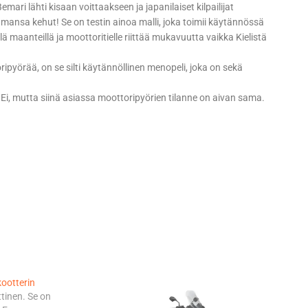
ri lähti kisaan voittaakseen ja japanilaiset kilpailijat
mansa kehut! Se on testin ainoa malli, joka toimii käytännössä
 maanteillä ja moottoritielle riittää mukavuutta vaikka Kielistä
oripyörää, on se silti käytännöllinen menopeli, joka on sekä
Ei, mutta siinä asiassa moottoripyörien tilanne on aivan sama.
kootterin
tinen. Se on