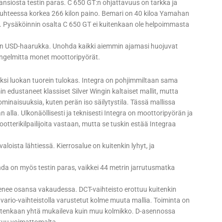
 ansiosta testin paras. C 650 GT:n ohjattavuus on tarkka ja
suhteessa korkea 266 kilon paino. Bemari on 40 kiloa Yamahan
 Pysäköinnin osalta C 650 GT ei kuitenkaan ole helpoimmasta
en USD-haarukka. Unohda kaikki aiemmin ajamasi huojuvat
 ongelmitta monet moottoripyörät.
si luokan tuorein tulokas. Integra on pohjimmiltaan sama
 edustaneet klassiset Silver Wingin kaltaiset mallit, mutta
iominaisuuksia, kuten perän iso säilytystila. Tässä mallissa
n alla. Ulkonäöllisesti ja teknisesti Integra on moottoripyörän ja
tterikilpailijoita vastaan, mutta se tuskin estää Integraa
loista lähtiessä. Kierrosalue on kuitenkin lyhyt, ja
da on myös testin paras, vaikkei 44 metrin jarrutusmatka
ienee osansa vakaudessa. DCT-vaihteisto erottuu kuitenkin
n vario-vaihteistolla varustetut kolme muuta mallia. Toiminta on
kuitenkaan yhtä mukaileva kuin muu kolmikko. D-asennossa