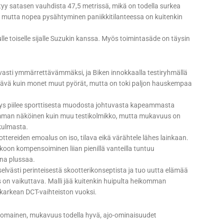
 satasen vauhdista 47,5 metrissä, mikä on todella surkea
, mutta nopea pysähtyminen paniikkitilanteessa on kuitenkin
lle toiselle sijalle Suzukin kanssa. Myös toimintasäde on täysin
vasti ymmärrettävämmäksi, ja Biken innokkaalla testiryhmällä
hdyttävä kuin monet muut pyörät, mutta on toki paljon hauskempaa
itys piilee sporttisesta muodosta johtuvasta kapeammasta
amman näköinen kuin muu testikolmikko, mutta mukavuus on
ökulmasta.
tereiden emoalus on iso, tilava eikä värähtele lähes lainkaan.
 koon kompensoiminen liian pienillä vanteilla tuntuu
ina plussaa.
selvästi perinteisestä skootterikonseptista ja tuo uutta elämää
s on vaikuttava. Malli jää kuitenkin huipulta heikomman
karkean DCT-vaihteiston vuoksi.
inomainen, mukavuus todella hyvä, ajo-ominaisuudet