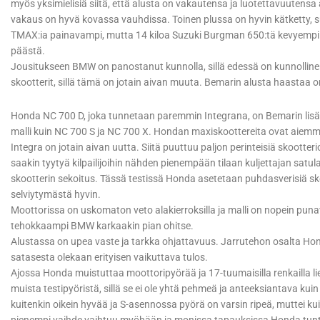
myös yksimielisiä siitä, että alusta on vakautensa ja luotettavuutensa
vakaus on hyvä kovassa vauhdissa. Toinen plussa on hyvin kätketty, 
TMAX:ia painavampi, mutta 14 kiloa Suzuki Burgman 650:tä kevyempi.
päästä.
Jousitukseen BMW on panostanut kunnolla, sillä edessä on kunnollin
skootterit, sillä tämä on jotain aivan muuta. Bemarin alusta haastaa
Honda NC 700 D, joka tunnetaan paremmin Integrana, on Bemarin lisäk
malli kuin NC 700 S ja NC 700 X. Hondan maxiskoottereita ovat aiemmin
Integra on jotain aivan uutta. Siitä puuttuu paljon perinteisiä skootter
saakin tyytyä kilpailijoihin nähden pienempään tilaan kuljettajan satula
skootterin sekoitus. Tässä testissä Honda asetetaan puhdasverisiä skoo
selviytymästä hyvin.
Moottorissa on uskomaton veto alakierroksilla ja malli on nopein punava
tehokkaampi BMW karkaakin pian ohitse.
Alustassa on upea vaste ja tarkka ohjattavuus. Jarrutehon osalta Hon
satasesta olekaan erityisen vaikuttava tulos.
Ajossa Honda muistuttaa moottoripyörää ja 17-tuumaisilla renkailla l
muista testipyöristä, sillä se ei ole yhtä pehmeä ja anteeksiantava kui
kuitenkin oikein hyvää ja S-asennossa pyörä on varsin ripeä, muttei 