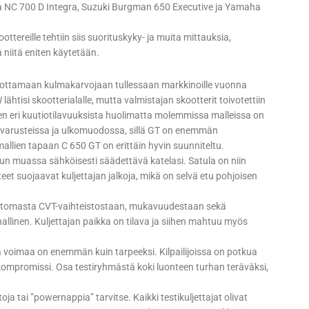
nda NC 700 D Integra, Suzuki Burgman 650 Executive ja Yamaha
oottereille tehtiin siis suorituskyky- ja muita mittauksia,
sa niitä eniten käytetään.
hottamaan kulmakarvojaan tullessaan markkinoille vuonna
tisi skootterialalle, mutta valmistajan skootterit toivotettiin
tysten eri kuutiotilavuuksista huolimatta molemmissa malleissa on
nä varusteissa ja ulkomuodossa, sillä GT on enemmän
ien tapaan C 650 GT on erittäin hyvin suunniteltu.
un muassa sähköisesti säädettävä katelasi. Satula on niin
teet suojaavat kuljettajan jalkoja, mikä on selvä etu pohjoisen
attomasta CVT-vaihteistostaan, mukavuudestaan sekä
nallinen. Kuljettajan paikka on tilava ja siihen mahtuu myös
ä voimaa on enemmän kuin tarpeeksi. Kilpailijoissa on potkua
kompromissi. Osa testiryhmästä koki luonteen turhan teräväksi,
ja tai ”powernappia” tarvitse. Kaikki testikuljettajat olivat