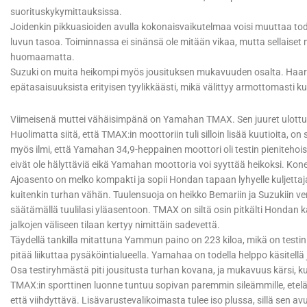
suorituskykymittauksissa.
Joidenkin pikkuasioiden avulla kokonaisvaikutelmaa voisi muuttaa tod
luvun tasoa. Toiminnassa ei sinänsä ole mitään vikaa, mutta sellaiset
huomaamatta.
Suzuki on muita heikompi myös jousituksen mukavuuden osalta. Haaruk
epätasaisuuksista erityisen tyylikkäästi, mikä välittyy armottomasti kul
Viimeisenä muttei vähäisimpänä on Yamahan TMAX. Sen juuret ulottuvat
Huolimatta siitä, että TMAX:in moottoriin tuli silloin lisää kuutioita, o
myös ilmi, että Yamahan 34,9-heppainen moottori oli testin pienitehois
eivät ole hälyttäviä eikä Yamahan moottoria voi syyttää heikoksi. Kone
Ajoasento on melko kompakti ja sopii Hondan tapaan lyhyelle kuljettaja
kuitenkin turhan vähän. Tuulensuoja on heikko Bemariin ja Suzukiin v
säätämällä tuulilasi yläasentoon. TMAX on siltä osin pitkälti Hondan 
jalkojen väliseen tilaan kertyy nimittäin sadevettä.
Täydellä tankilla mitattuna Yammun paino on 223 kiloa, mikä on testin
pitää liikuttaa pysäköintialueella. Yamahaa on todella helppo käsitellä 
Osa testiryhmästä piti jousitusta turhan kovana, ja mukavuus kärsi, ku
TMAX:in sporttinen luonne tuntuu sopivan paremmin sileämmille, eteläeu
että viihdyttävä. Lisävarustevalikoimasta tulee iso plussa, sillä sen avul