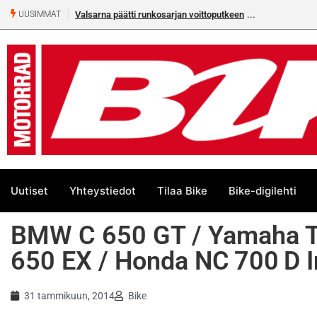
osarjan voittoputkeen
Älä missaa tämän kesän suurta Bike-
UUSIMMAT
numeroa!
Uutiset
Yhteystiedot
Tilaa Bike
Bike-digilehti
BMW C 650 GT / Yamaha 
650 EX / Honda NC 700 D I
31 tammikuun, 2014
Bike