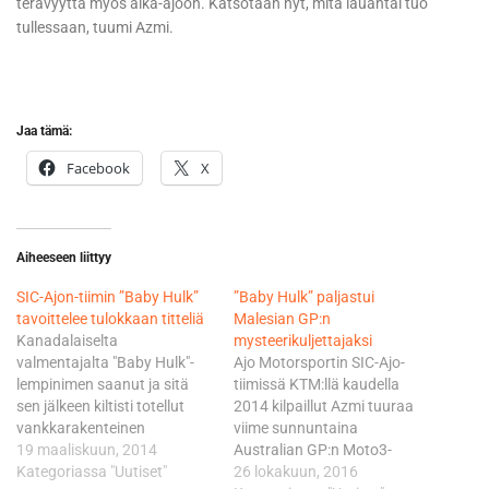
terävyyttä myös aika-ajoon. Katsotaan nyt, mitä lauantai tuo
tullessaan, tuumi Azmi.
Jaa tämä:
Facebook
X
Aiheeseen liittyy
SIC-Ajon-tiimin ”Baby Hulk”
”Baby Hulk” paljastui
tavoittelee tulokkaan titteliä
Malesian GP:n
Kanadalaiselta
mysteerikuljettajaksi
valmentajalta "Baby Hulk"-
Ajo Motorsportin SIC-Ajo-
lempinimen saanut ja sitä
tiimissä KTM:llä kaudella
sen jälkeen kiltisti totellut
2014 kilpaillut Azmi tuuraa
vankkarakenteinen
viime sunnuntaina
malesialaiskuljettaja Azmi,
19 maaliskuun, 2014
Australian GP:n Moto3-
17, kilpaili viime kaudella
Kategoriassa "Uutiset"
kisassa loukkaantunutta
26 lokakuun, 2016