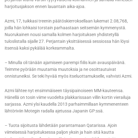
harjoitusjakson ennen lauantain aika-ajoa.
Azmi, 17, tuikkasi treenin päätöskierroksellaan lukemat 2.08,768,
joilla hän lohkaisi torstain parhaastaan seitsemän kymmenystä.
Nuorukainen nousi samalla kolmen harjoituksen yhdistetyllä
tuloslistalla sijalle 27. Perjantain yksittäisessä sessiossa hän löysi
itsensä kaksi pykälää korkeammalta.
– Minulla oli tänään ajamiseen parempi fiilis kuin avauspäivänä.
Teimme pyörään muutamia muutoksia ja ne osoittautuivat
onnistuneiksi. Se teki hyvää myös itseluottamukselle, vahvisti Azmi.
Azmi lähtee nyt ensimmäiseen täysipainoiseen MM-kauteensa.
Hänellä on tosin viime vuodelta plakkarissaan villin kortin vierailuja
sarjassa. Azmi ylsi kaudella 2013 parhaimmillaan kymmenenteen
lähtöriviin Motegin radalla ajetussa Japanin GP:ssä.
– Tuota sijoitusta lähdetään parantamaan Qatarissa. Ajoin
viimeisessä harjoituksessa paljon yksin ja hain sitä kautta