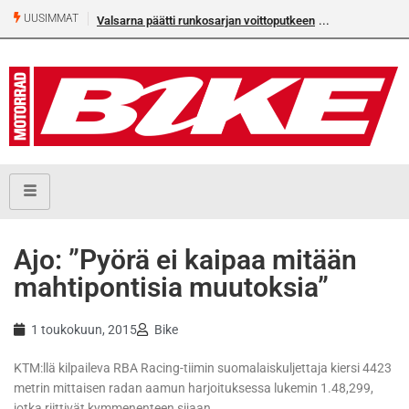
UUSIMMAT
Valsarna päätti runkosarjan voittoputkeen
Ajo: ”Pyörä ei kaipaa mitään
mahtipontisia muutoksia”
1 toukokuun, 2015
Bike
KTM:llä kilpaileva RBA Racing-tiimin suomalaiskuljettaja kiersi 4423
metrin mittaisen radan aamun harjoituksessa lukemin 1.48,299,
jotka riittivät kymmenenteen sijaan.