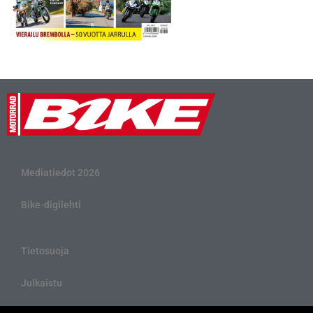
Mediatiedot 2026
Bike-digilehti
Tietosuoja
Julkaistu