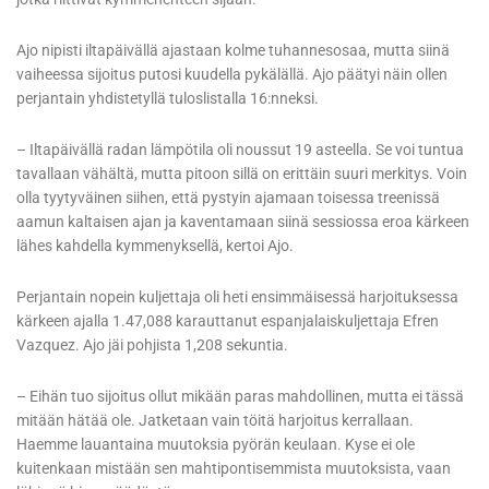
Ajo nipisti iltapäivällä ajastaan kolme tuhannesosaa, mutta siinä
vaiheessa sijoitus putosi kuudella pykälällä. Ajo päätyi näin ollen
perjantain yhdistetyllä tuloslistalla 16:nneksi.
– Iltapäivällä radan lämpötila oli noussut 19 asteella. Se voi tuntua
tavallaan vähältä, mutta pitoon sillä on erittäin suuri merkitys. Voin
olla tyytyväinen siihen, että pystyin ajamaan toisessa treenissä
aamun kaltaisen ajan ja kaventamaan siinä sessiossa eroa kärkeen
lähes kahdella kymmenyksellä, kertoi Ajo.
Perjantain nopein kuljettaja oli heti ensimmäisessä harjoituksessa
kärkeen ajalla 1.47,088 karauttanut espanjalaiskuljettaja Efren
Vazquez. Ajo jäi pohjista 1,208 sekuntia.
– Eihän tuo sijoitus ollut mikään paras mahdollinen, mutta ei tässä
mitään hätää ole. Jatketaan vain töitä harjoitus kerrallaan.
Haemme lauantaina muutoksia pyörän keulaan. Kyse ei ole
kuitenkaan mistään sen mahtipontisemmista muutoksista, vaan