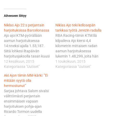
Aiheeseen liittyy
Niklas Ajo 22:s perjantain
Niklas Ajo teki kellosepän
harjoituksissa Barcelonassa
tarkkaa työtä Jerezin radalla
Ajo ajoi KTM-pyörällään
RBA Racing-tiimin KTM:llä
aamun harjoituksessa
kilpaileva Ajo kiersi 4,4
14:nneksi ajalla 1.53,187.
kilometrin mittaisen radan
Siitä lohkesi iltapäivän
aamun harjoituksessa
harjoitusjaksolla tasan kuusi
lukemin 1.48,299, joita hän
kymmenystä, mutta sijoitus
12 kesäkuun, 2015
paransi iltapäivän sessiossa
1 toukokuun, 2015
putosi seitsemällä pykälällä.
Kategoriassa "Uutiset"
kolmella tuhannesosalla. Ajo
Kategoriassa "Uutiset"
Ajo oli iltapäivän sessiossa
päätyi yhdistetyllä
Aki Ajon tiimin MM-kärki: ”Ei
21:s. Katalonian GP:n
tuloslistalla sijalle 16 jääden
mitään syytä olla
avauspäivän parhaasta
kärjestä 1,208 sekuntia.
hermostunut”
vauhdista vastasi
Perjantain nopein oli Hondaa
Sarjaa johtava Salom sivalsi
Hondallaan kautta hallinnut
kuskaava Efren Vazquez
välittömästi perjantain
Danny Kent. Ajon viime
ajalla 1,47,088. Nekin
ensimmäisen vapaan
kauden tallikaveri viimeisteli
syntyivät aamulla, jolloin
harjoituksen pohja-ajan
soolosuorituksella lukemat
radan lämpötila oli 23
Ricardo Tormon uudella
1.51,637. Ajo jäi 4,7
astetta. Iltapäivällä…