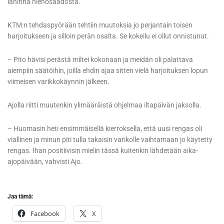
lähinnä hienosäädöstä.
KTM:n tehdaspyörään tehtiin muutoksia jo perjantain toisen
harjoitukseen ja silloin perän osalta. Se kokeilu ei ollut onnistunut.
– Pito hävisi perästä miltei kokonaan ja meidän oli palattava
aiempiin säätöihin, joilla ehdin ajaa sitten vielä harjoituksen lopun
viimeisen varikkokäynnin jälkeen.
Ajolla riitti muutenkin ylimääräistä ohjelmaa iltapäivän jaksolla.
– Huomasin heti ensimmäisellä kierroksella, että uusi rengas oli
viallinen ja minun piti tulla takaisin varikolle vaihtamaan jo käytetty
rengas. Ihan positiivisin mielin tässä kuitenkin lähdetään aika-
ajopäivään, vahvisti Ajo.
Jaa tämä:
Facebook
X