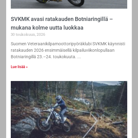
SVKMK avasi ratakauden Botniaringillä –
mukana kolme uutta luokkaa
30 toukokuun, 2026
Suomen Veteraanikilpamoottoripyöräklubi SVKMK käynnisti
ratakauden 2026 ensimmäisellä kilpailuviikonlopullaan
Botniaringillä 23.–24. toukokuuta.
Lue lisää »