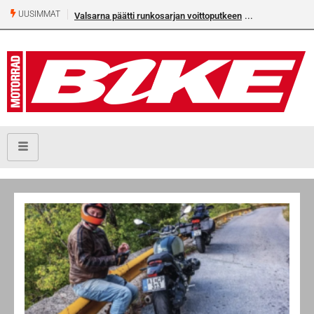
UUSIMMAT
Valsarna päätti runkosarjan voittoputkeen
Älä missaa täm
numeroa!