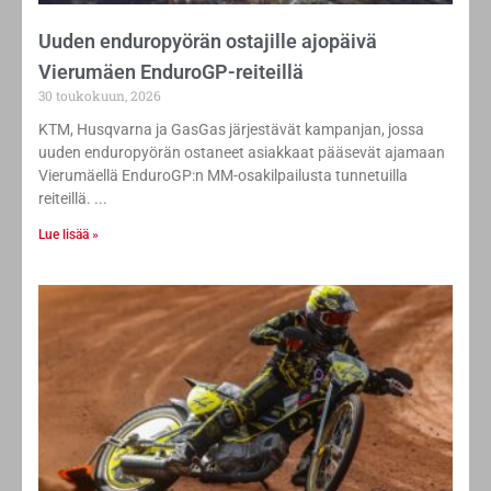
Uuden enduropyörän ostajille ajopäivä
Vierumäen EnduroGP-reiteillä
30 toukokuun, 2026
KTM, Husqvarna ja GasGas järjestävät kampanjan, jossa
uuden enduropyörän ostaneet asiakkaat pääsevät ajamaan
Vierumäellä EnduroGP:n MM-osakilpailusta tunnetuilla
reiteillä.
Lue lisää »